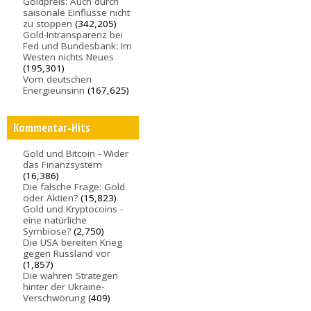
Goldpreis: Auch durch
saisonale Einflüsse nicht
zu stoppen
(342,205)
Gold-Intransparenz bei
Fed und Bundesbank: Im
Westen nichts Neues
(195,301)
Vom deutschen
Energieunsinn
(167,625)
Kommentar-Hits
Gold und Bitcoin - Wider
das Finanzsystem
(16,386)
Die falsche Frage: Gold
oder Aktien?
(15,823)
Gold und Kryptocoins -
eine natürliche
Symbiose?
(2,750)
Die USA bereiten Krieg
gegen Russland vor
(1,857)
Die wahren Strategen
hinter der Ukraine-
Verschwörung
(409)