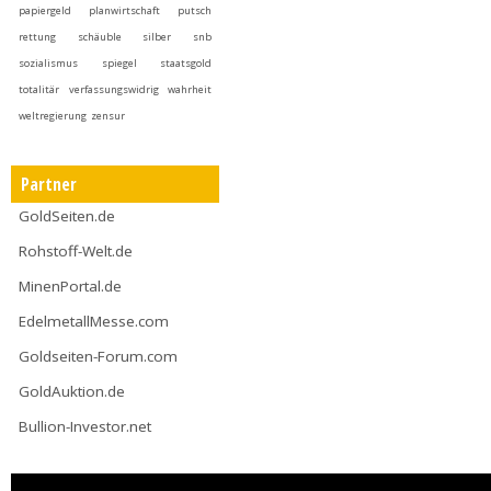
papiergeld
planwirtschaft
putsch
rettung
schäuble
silber
snb
sozialismus
spiegel
staatsgold
totalitär
verfassungswidrig
wahrheit
weltregierung
zensur
Partner
GoldSeiten.de
Rohstoff-Welt.de
MinenPortal.de
EdelmetallMesse.com
Goldseiten-Forum.com
GoldAuktion.de
Bullion-Investor.net