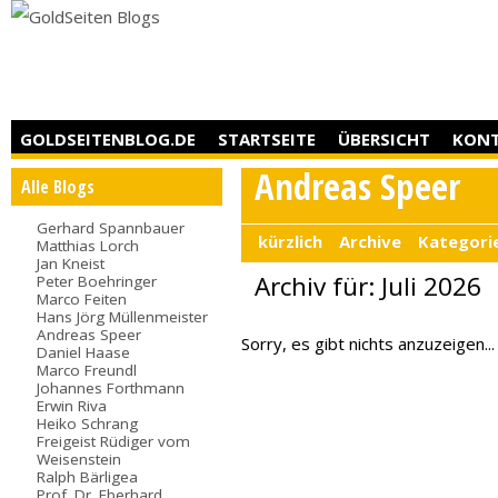
GOLDSEITENBLOG.DE
STARTSEITE
ÜBERSICHT
KON
Andreas Speer
Alle Blogs
Gerhard Spannbauer
kürzlich
Archive
Kategori
Matthias Lorch
Jan Kneist
Archiv für: Juli 2026
Peter Boehringer
Marco Feiten
Hans Jörg Müllenmeister
Andreas Speer
Sorry, es gibt nichts anzuzeigen...
Daniel Haase
Marco Freundl
Johannes Forthmann
Erwin Riva
Heiko Schrang
Freigeist Rüdiger vom
Weisenstein
Ralph Bärligea
Prof. Dr. Eberhard