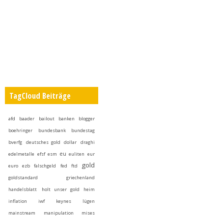
TagCloud Beiträge
afd
baader
bailout
banken
blogger
boehringer
bundesbank
bundestag
bverfg
deutsches gold
dollar
draghi
eu
edelmetalle
efsf
esm
euliten
eur
gold
euro
ezb
falschgeld
fed
ftd
goldstandard
griechenland
handelsblatt
holt unser gold heim
inflation
iwf
keynes
lügen
mainstream
manipulation
mises