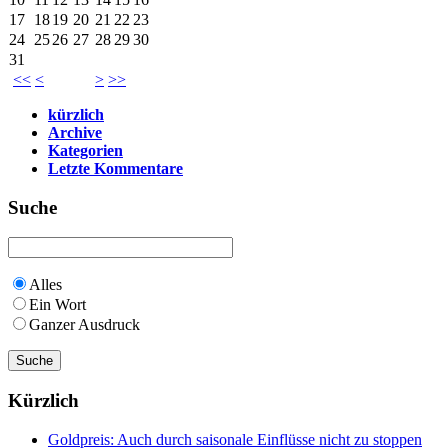
17
18
19
20
21
22
23
24
25
26
27
28
29
30
31
<<
<
>
>>
kürzlich
Archive
Kategorien
Letzte Kommentare
Suche
Alles
Ein Wort
Ganzer Ausdruck
Kürzlich
Goldpreis: Auch durch saisonale Einflüsse nicht zu stoppen