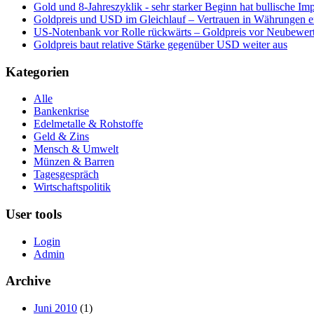
Gold und 8-Jahreszyklik - sehr starker Beginn hat bullische Im
Goldpreis und USD im Gleichlauf – Vertrauen in Währungen er
US-Notenbank vor Rolle rückwärts – Goldpreis vor Neubewer
Goldpreis baut relative Stärke gegenüber USD weiter aus
Kategorien
Alle
Bankenkrise
Edelmetalle & Rohstoffe
Geld & Zins
Mensch & Umwelt
Münzen & Barren
Tagesgespräch
Wirtschaftspolitik
User tools
Login
Admin
Archive
Juni 2010
(1)