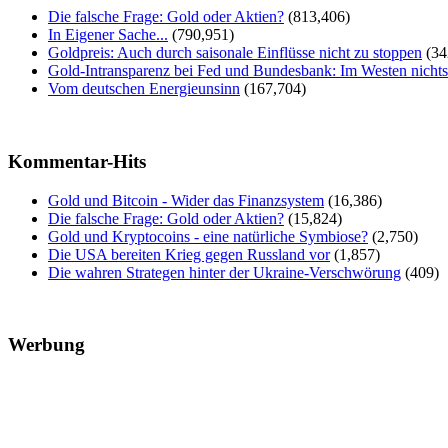
Die falsche Frage: Gold oder Aktien?
(813,406)
In Eigener Sache...
(790,951)
Goldpreis: Auch durch saisonale Einflüsse nicht zu stoppen
(34
Gold-Intransparenz bei Fed und Bundesbank: Im Westen nicht
Vom deutschen Energieunsinn
(167,704)
Kommentar-Hits
Gold und Bitcoin - Wider das Finanzsystem
(16,386)
Die falsche Frage: Gold oder Aktien?
(15,824)
Gold und Kryptocoins - eine natürliche Symbiose?
(2,750)
Die USA bereiten Krieg gegen Russland vor
(1,857)
Die wahren Strategen hinter der Ukraine-Verschwörung
(409)
Werbung