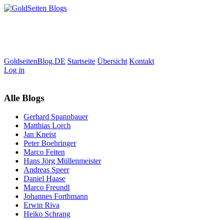
GoldseitenBlog.DE
Startseite
Übersicht
Kontakt
Log in
Alle Blogs
Gerhard Spannbauer
Matthias Lorch
Jan Kneist
Peter Boehringer
Marco Feiten
Hans Jörg Müllenmeister
Andreas Speer
Daniel Haase
Marco Freundl
Johannes Forthmann
Erwin Riva
Heiko Schrang