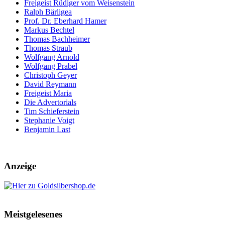
Freigeist Rüdiger vom Weisenstein
Ralph Bärligea
Prof. Dr. Eberhard Hamer
Markus Bechtel
Thomas Bachheimer
Thomas Straub
Wolfgang Arnold
Wolfgang Prabel
Christoph Geyer
David Reymann
Freigeist Maria
Die Advertorials
Tim Schieferstein
Stephanie Voigt
Benjamin Last
Anzeige
Meistgelesenes