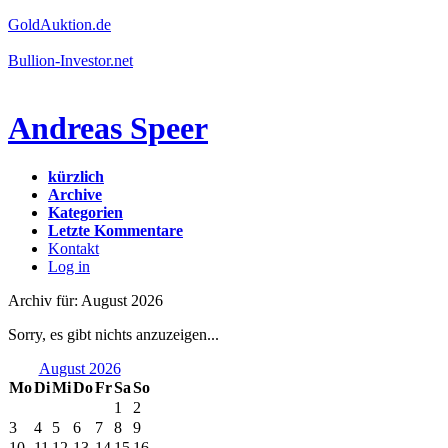
GoldAuktion.de
Bullion-Investor.net
Andreas Speer
kürzlich
Archive
Kategorien
Letzte Kommentare
Kontakt
Log in
Archiv für: August 2026
Sorry, es gibt nichts anzuzeigen...
August 2026
Mo
Di
Mi
Do
Fr
Sa
So
1
2
3
4
5
6
7
8
9
10
11
12
13
14
15
16