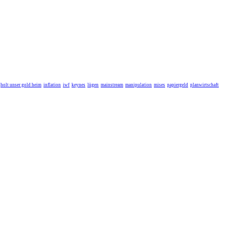
holt unser gold heim
inflation
iwf
keynes
lügen
mainstream
manipulation
mises
papiergeld
planwirtschaft