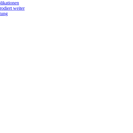
plikationen
odiert weiter
tung