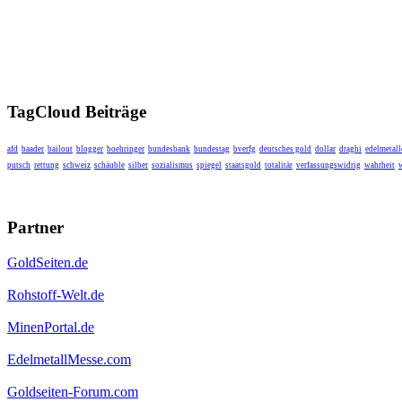
TagCloud Beiträge
afd
baader
bailout
blogger
boehringer
bundesbank
bundestag
bverfg
deutsches gold
dollar
draghi
edelmetall
putsch
rettung
schweiz
schäuble
silber
sozialismus
spiegel
staatsgold
totalitär
verfassungswidrig
wahrheit
Partner
GoldSeiten.de
Rohstoff-Welt.de
MinenPortal.de
EdelmetallMesse.com
Goldseiten-Forum.com