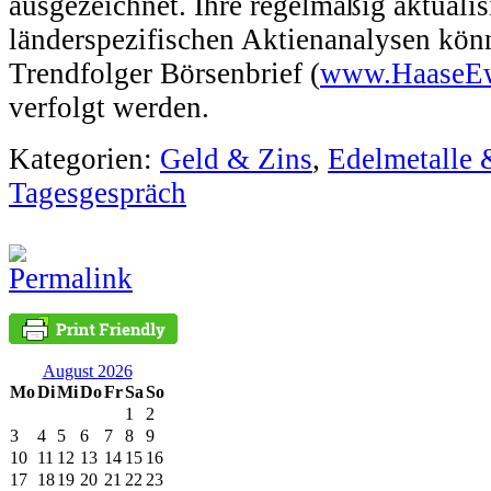
ausgezeichnet. Ihre regelmäßig aktualis
länderspezifischen Aktienanalysen kö
Trendfolger Börsenbrief (
www.HaaseEw
verfolgt werden.
Kategorien:
Geld & Zins
,
Edelmetalle 
Tagesgespräch
August 2026
Mo
Di
Mi
Do
Fr
Sa
So
1
2
3
4
5
6
7
8
9
10
11
12
13
14
15
16
17
18
19
20
21
22
23