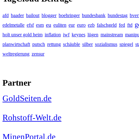
afd
baader
bailout
blogger
boehringer
bundesbank
bundestag
bver
g
eu
edelmetalle
efsf
esm
euliten
eur
euro
ezb
falschgeld
fed
ftd
holt unser gold heim
inflation
iwf
keynes
lügen
mainstream
manipu
planwirtschaft
putsch
rettung
schäuble
silber
sozialismus
spiegel
s
weltregierung
zensur
Partner
GoldSeiten.de
Rohstoff-Welt.de
MinenPortal.de