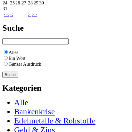
24
25
26
27
28
29
30
31
<<
<
>
>>
Suche
Alles
Ein Wort
Ganzer Ausdruck
Kategorien
Alle
Bankenkrise
Edelmetalle & Rohstoffe
Geld & Zins