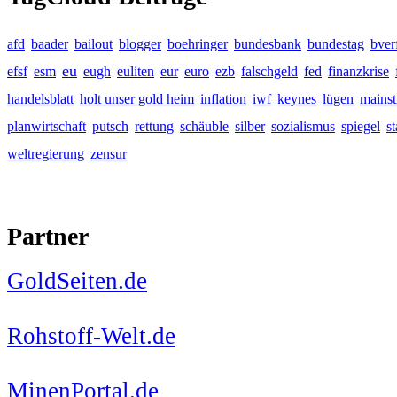
afd
baader
bailout
blogger
boehringer
bundesbank
bundestag
bver
eu
efsf
esm
eugh
euliten
eur
euro
ezb
falschgeld
fed
finanzkrise
handelsblatt
holt unser gold heim
inflation
iwf
keynes
lügen
mains
planwirtschaft
putsch
rettung
schäuble
silber
sozialismus
spiegel
s
weltregierung
zensur
Partner
GoldSeiten.de
Rohstoff-Welt.de
MinenPortal.de