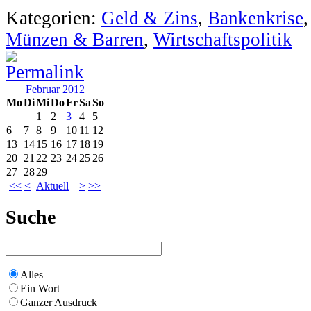
Kategorien:
Geld & Zins
,
Bankenkrise
Münzen & Barren
,
Wirtschaftspolitik
Februar 2012
Mo
Di
Mi
Do
Fr
Sa
So
1
2
3
4
5
6
7
8
9
10
11
12
13
14
15
16
17
18
19
20
21
22
23
24
25
26
27
28
29
<<
<
Aktuell
>
>>
Suche
Alles
Ein Wort
Ganzer Ausdruck