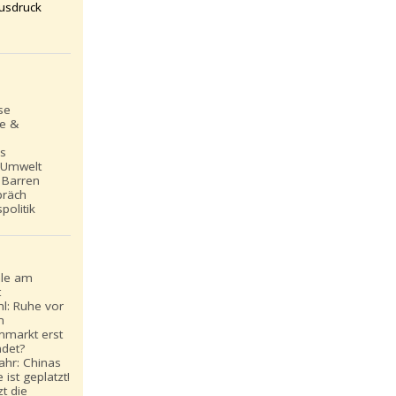
usdruck
se
le &
ns
 Umwelt
 Barren
präch
politik
ale am
t
l: Ruhe vor
m
nmarkt erst
det?
ahr: Chinas
 ist geplatzt!
t die