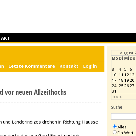
TAKT
August 
Mo
Di
Mi
Do
en
Letzte Kommentare
Kontakt
Log in
3
4
5
6
10
11
12
13
17
18
19
20
24
25
26
27
d vor neuen Allzeithochs
31
<<
<
Suche
en und Länderindizes drehen in Richtung Hausse
Alles
Ein Wort
enerierte das von Gerd Ewert und mir