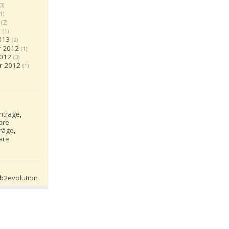
(3)
(1)
(2)
3
(1)
013
(2)
 2012
(1)
2012
(3)
r 2012
(1)
inträge
,
are
träge
,
are
S