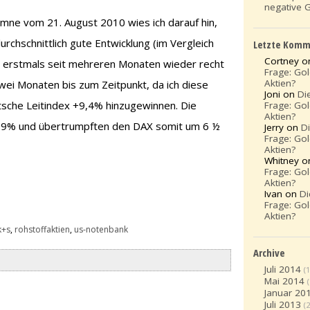
negative 
umne vom 21. August 2010 wies ich darauf hin,
rchschnittlich gute Entwicklung (im Vergleich
Letzte Komm
Cortney 
S erstmals seit mehreren Monaten wieder recht
Frage: Go
Aktien?
wei Monaten bis zum Zeitpunkt, da ich diese
Joni on
Di
tsche Leitindex +9,4% hinzugewinnen. Die
Frage: Go
Aktien?
,9% und übertrumpften den DAX somit um 6 ½
Jerry on
D
Frage: Go
Aktien?
Whitney 
Frage: Go
Aktien?
Ivan on
Di
Frage: Go
Aktien?
k+s
,
rohstoffaktien
,
us-notenbank
Archive
Juli 2014
(1
Mai 2014
Januar 20
Juli 2013
(2