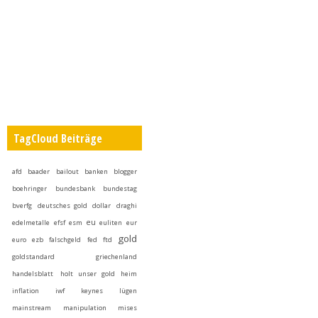
TagCloud Beiträge
afd
baader
bailout
banken
blogger
boehringer
bundesbank
bundestag
bverfg
deutsches gold
dollar
draghi
eu
edelmetalle
efsf
esm
euliten
eur
gold
euro
ezb
falschgeld
fed
ftd
goldstandard
griechenland
handelsblatt
holt unser gold heim
inflation
iwf
keynes
lügen
mainstream
manipulation
mises