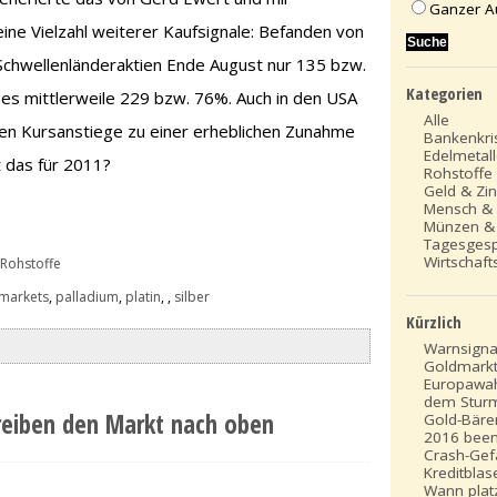
Ganzer A
ine Vielzahl weiterer Kaufsignale: Befanden von
chwellenländeraktien Ende August nur 135 bzw.
Kategorien
s mittlerweile 229 bzw. 76%. Auch in den USA
Alle
ten Kursanstiege zu einer erheblichen Zunahme
Bankenkri
Edelmetal
 das für 2011?
Rohstoffe
Geld & Zi
Mensch &
Münzen &
Tagesges
Wirtschafts
 Rohstoffe
markets
,
palladium
,
platin
,
,
silber
Kürzlich
Warnsign
Goldmark
Europawah
dem Stur
reiben den Markt nach oben
Gold-Bäre
2016 been
Crash-Gef
Kreditblase
Wann platz