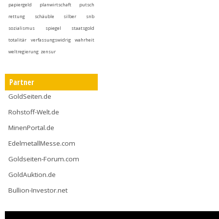
papiergeld
planwirtschaft
putsch
rettung
schäuble
silber
snb
sozialismus
spiegel
staatsgold
totalitär
verfassungswidrig
wahrheit
weltregierung
zensur
Partner
GoldSeiten.de
Rohstoff-Welt.de
MinenPortal.de
EdelmetallMesse.com
Goldseiten-Forum.com
GoldAuktion.de
Bullion-Investor.net