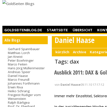
GOLDSEITENBLOG.DE
STARTSEITE
ÜBERSICHT
KON
Daniel Haase
Alle Blogs
Gerhard Spannbauer
kürzlich
Archive
Kategori
Matthias Lorch
Jan Kneist
Tags: dax
Peter Boehringer
Marco Feiten
Hans Jörg Müllenmeister
Ausblick 2011: DAX & Gol
Andreas Speer
Daniel Haase
Marco Freundl
Johannes Forthmann
von
Daniel Haase
09.11.10 17:17:12
Erwin Riva
Heiko Schrang
Freigeist Rüdiger vom
Immer mehr Einzeltitel, Sektor
Weisenstein
Ralph Bärligea
Prof. Dr. Eberhard
In der zurückliegenden Woche g