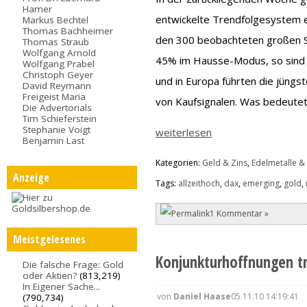
Hamer
entwickelte Trendfolgesystem e
Markus Bechtel
Thomas Bachheimer
den 300 beobachteten großen S
Thomas Straub
Wolfgang Arnold
45% im Hausse-Modus, so sind e
Wolfgang Prabel
Christoph Geyer
und in Europa führten die jüngs
David Reymann
Freigeist Maria
von Kaufsignalen. Was bedeutet
Die Advertorials
Tim Schieferstein
Stephanie Voigt
weiterlesen
Benjamin Last
Kategorien:
Geld & Zins
,
Edelmetalle &
Anzeige
Tags:
allzeithoch
,
dax
,
emerging
,
gold
,
1 Kommentar »
Meistgelesenes
Konjunkturhoffnungen t
Die falsche Frage: Gold
oder Aktien?
(813,219)
In Eigener Sache...
von
Daniel Haase
05.11.10 14:19:41
(790,734)