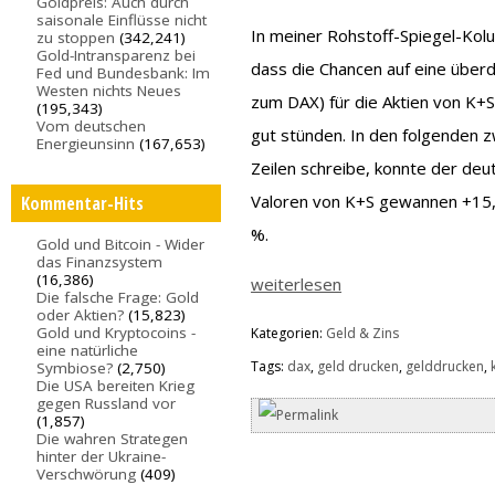
Goldpreis: Auch durch
saisonale Einflüsse nicht
In meiner Rohstoff-Spiegel-Kol
zu stoppen
(342,241)
Gold-Intransparenz bei
dass die Chancen auf eine überdu
Fed und Bundesbank: Im
Westen nichts Neues
zum DAX) für die Aktien von K+
(195,343)
Vom deutschen
gut stünden. In den folgenden z
Energieunsinn
(167,653)
Zeilen schreibe, konnte der deu
Valoren von K+S gewannen +15
Kommentar-Hits
%.
Gold und Bitcoin - Wider
das Finanzsystem
(16,386)
weiterlesen
Die falsche Frage: Gold
oder Aktien?
(15,823)
Gold und Kryptocoins -
Kategorien:
Geld & Zins
eine natürliche
Tags:
dax
,
geld drucken
,
gelddrucken
,
Symbiose?
(2,750)
Die USA bereiten Krieg
gegen Russland vor
(1,857)
Die wahren Strategen
hinter der Ukraine-
Verschwörung
(409)