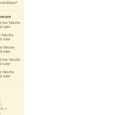
Gold-Blase?
entare
on
Die falsche
ld oder
e falsche
ld oder
ie falsche
ld oder
on
Die falsche
ld oder
e falsche
ld oder
)
(1)
14
(1)
)