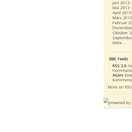
Juni 2013
Mai 2013
April 2013
März 201
Februar 2
Dezember
Oktober 
Septembe
Mehr...
XML Feeds
RSS 2.0:
E
Komment
Atom:
Ein
Komment
More on RS