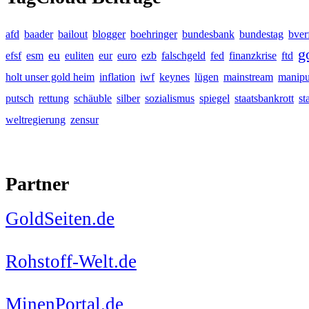
afd
baader
bailout
blogger
boehringer
bundesbank
bundestag
bver
g
eu
efsf
esm
euliten
eur
euro
ezb
falschgeld
fed
finanzkrise
ftd
holt unser gold heim
inflation
iwf
keynes
lügen
mainstream
manipu
putsch
rettung
schäuble
silber
sozialismus
spiegel
staatsbankrott
st
weltregierung
zensur
Partner
GoldSeiten.de
Rohstoff-Welt.de
MinenPortal.de