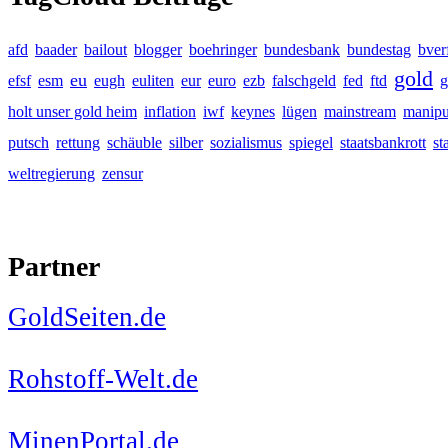
afd
baader
bailout
blogger
boehringer
bundesbank
bundestag
bver
gold
eu
efsf
esm
eugh
euliten
eur
euro
ezb
falschgeld
fed
ftd
g
holt unser gold heim
inflation
iwf
keynes
lügen
mainstream
manipu
putsch
rettung
schäuble
silber
sozialismus
spiegel
staatsbankrott
st
weltregierung
zensur
Partner
GoldSeiten.de
Rohstoff-Welt.de
MinenPortal.de