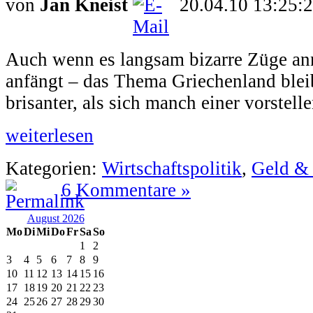
von
Jan Kneist
20.04.10 13:25:
Auch wenn es langsam bizarre Züge an
anfängt – das Thema Griechenland bleibt
brisanter, als sich manch einer vorstell
weiterlesen
Kategorien:
Wirtschaftspolitik
,
Geld &
6 Kommentare »
August 2026
Mo
Di
Mi
Do
Fr
Sa
So
1
2
3
4
5
6
7
8
9
10
11
12
13
14
15
16
17
18
19
20
21
22
23
24
25
26
27
28
29
30