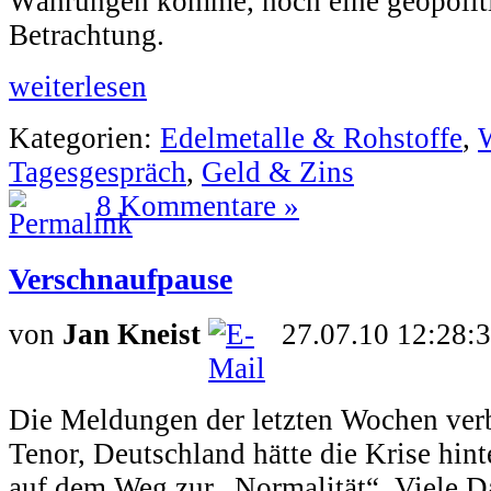
Währungen komme, noch eine geopoliti
Betrachtung.
weiterlesen
Kategorien:
Edelmetalle & Rohstoffe
,
W
Tagesgespräch
,
Geld & Zins
8 Kommentare »
Verschnaufpause
von
Jan Kneist
27.07.10 12:28:
Die Meldungen der letzten Wochen verb
Tenor, Deutschland hätte die Krise hint
auf dem Weg zur „Normalität“. Viele Da