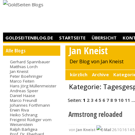
GOLDSEITENBLOG.DE
STARTSEITE
ÜBERSICHT
KON
Jan Kneist
Alle Blogs
Der Blog von Jan Kneist
Gerhard Spannbauer
Matthias Lorch
Jan Kneist
kürzlich
Archive
Kategori
Peter Boehringer
Marco Feiten
Kategorie: Tagesges
Hans Jörg Müllenmeister
Andreas Speer
Daniel Haase
Seiten:
1
2
3
4
5
6
7
8
9
10
11
..
Marco Freundl
Johannes Forthmann
Erwin Riva
Armstrong reloaded
Heiko Schrang
Freigeist Rüdiger vom
Weisenstein
Ralph Bärligea
von
Jan Kneist
26.10.16 14:5
Prof. Dr. Eberhard