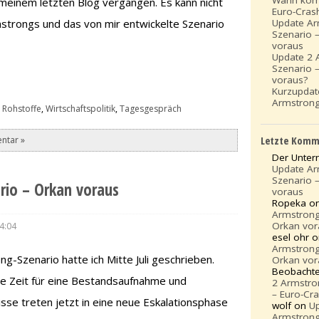
meinem letzten Blog vergangen. Es kann nicht
Euro-Cras
Update A
strongs und das von mir entwickelte Szenario
Szenario 
voraus
Update 2 
Szenario 
voraus?
Kurzupda
Armstrong
 Rohstoffe
,
Wirtschaftspolitik
,
Tagesgespräch
Letzte Komm
ntar »
Der Unte
Update A
Szenario 
rio – Orkan voraus
voraus
Ropeka o
Armstrong
Orkan vor
4:04
esel ohr 
Armstrong
-Szenario hatte ich Mitte Juli geschrieben.
Orkan vor
Beobacht
te Zeit für eine Bestandsaufnahme und
2 Armstro
– Euro-Cr
se treten jetzt in eine neue Eskalationsphase
wolf on
U
Armstrong