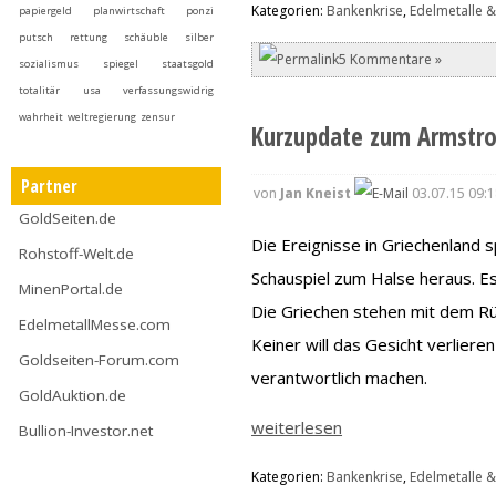
Kategorien:
Bankenkrise
,
Edelmetalle &
papiergeld
planwirtschaft
ponzi
putsch
rettung
schäuble
silber
5 Kommentare »
sozialismus
spiegel
staatsgold
totalitär
usa
verfassungswidrig
wahrheit
weltregierung
zensur
Kurzupdate zum Armstro
Partner
von
Jan Kneist
03.07.15 09:1
GoldSeiten.de
Die Ereignisse in Griechenland 
Rohstoff-Welt.de
Schauspiel zum Halse heraus. E
MinenPortal.de
Die Griechen stehen mit dem Rü
EdelmetallMesse.com
Keiner will das Gesicht verlier
Goldseiten-Forum.com
verantwortlich machen.
GoldAuktion.de
weiterlesen
Bullion-Investor.net
Kategorien:
Bankenkrise
,
Edelmetalle &