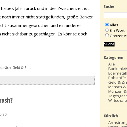
Suche
 halbes Jahr zurück und in der Zwischenzeit ist
at noch immer nicht stattgefunden, große Banken
Alles
nicht zusammengebrochen und ein anderer
Ein Wort
 nicht sichtbar zugeschlagen. Es könnte doch
Ganzer A
Kategorien
Alle
spräch
,
Geld & Zins
Bankenkri
Edelmetal
Rohstoffe
Geld & Zi
Mensch &
Münzen &
Tagesges
rash?
Wirtschafts
5:30
Kürzlich
Armstrong
Wann kom