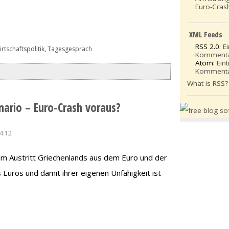
Euro-Cras
XML Feeds
RSS 2.0:
E
rtschaftspolitik
,
Tagesgespräch
Komment
Atom:
Ein
Komment
What is RSS?
ario – Euro-Crash voraus?
4:12
em Austritt Griechenlands aus dem Euro und der
Euros und damit ihrer eigenen Unfähigkeit ist