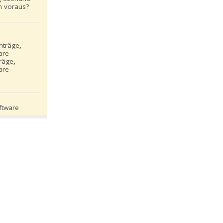
h voraus?
inträge
,
are
träge
,
are