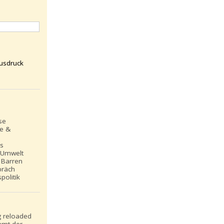
usdruck
se
le &
ns
 Umwelt
 Barren
präch
politik
 reloaded
mt der