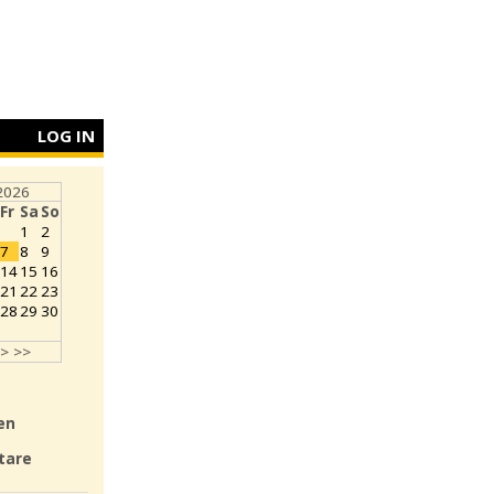
LOG IN
2026
Fr
Sa
So
1
2
7
8
9
14
15
16
21
22
23
28
29
30
>
>>
en
tare