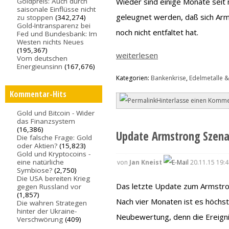
Wieder sind einige Monate seit 
Goldpreis: Auch durch
saisonale Einflüsse nicht
geleugnet werden, daß sich Arm
zu stoppen
(342,274)
Gold-Intransparenz bei
noch nicht entfaltet hat.
Fed und Bundesbank: Im
Westen nichts Neues
(195,367)
weiterlesen
Vom deutschen
Energieunsinn
(167,676)
Kategorien:
Bankenkrise
,
Edelmetalle &
Kommentar-Hits
Hinterlasse einen Komme
Gold und Bitcoin - Wider
das Finanzsystem
(16,386)
Update Armstrong Szena
Die falsche Frage: Gold
oder Aktien?
(15,823)
Gold und Kryptocoins -
eine natürliche
von
Jan Kneist
20.11.15 19:4
Symbiose?
(2,750)
Die USA bereiten Krieg
Das letzte Update zum Armstrong
gegen Russland vor
(1,857)
Nach vier Monaten ist es höchs
Die wahren Strategen
hinter der Ukraine-
Neubewertung, denn die Ereignis
Verschwörung
(409)