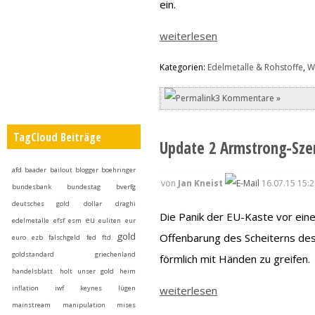
ein.
weiterlesen
Kategorien:
Edelmetalle & Rohstoffe
,
Wi
3 Kommentare »
TagCloud Beiträge
Update 2 Armstrong-Szen
afd
baader
bailout
blogger
boehringer
von
Jan Kneist
16.07.15 15:2
bundesbank
bundestag
bverfg
deutsches gold
dollar
draghi
Die Panik der EU-Kaste vor ein
eu
edelmetalle
efsf
esm
euliten
eur
gold
Offenbarung des Scheiterns des 
euro
ezb
falschgeld
fed
ftd
goldstandard
griechenland
förmlich mit Händen zu greifen.
handelsblatt
holt unser gold heim
weiterlesen
inflation
iwf
keynes
lügen
mainstream
manipulation
mises