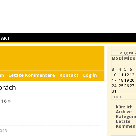
TAKT
August 
Mo
Di
Mi
Do
3
4
5
6
en
Letzte Kommentare
Kontakt
Log in
10
11
12
13
17
18
19
20
präch
24
25
26
27
31
<<
<
.
16
»
kürzlich
Archive
Kategori
Letzte
Kommen
0:13