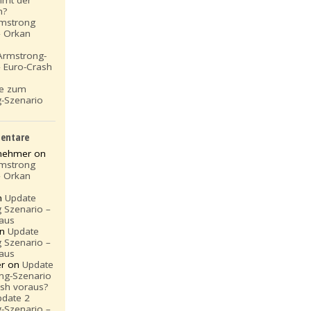
h?
rmstrong
– Orkan
Armstrong-
– Euro-Crash
te zum
-Szenario
entare
rnehmer on
rmstrong
– Orkan
n
Update
 Szenario –
aus
on
Update
 Szenario –
aus
er on
Update
ng-Szenario
ash voraus?
pdate 2
-Szenario –