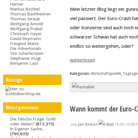
Hamer
Mein letzter Blog liegt ein gutes
Markus Bechtel
Thomas Bachheimer
viel passiert. Der Euro-Crash h
Thomas Straub
Wolfgang Arnold
oder Konzerne sind auch noch 
Wolfgang Prabel
Christoph Geyer
schwarzer Schwan hat auch noch
David Reymann
Freigeist Maria
endlos so weitergehen, oder?
Die Advertorials
Tim Schieferstein
Stephanie Voigt
weiterlesen
Benjamin Last
Kategorien:
Wirtschaftspolitik
,
Tagesge
Anzeige
Wann kommt der Euro-C
Meistgelesenes
Die falsche Frage: Gold
oder Aktien?
(813,315)
von
Jan Kneist
16.03.16 08:3
In Eigener Sache...
(790,833)