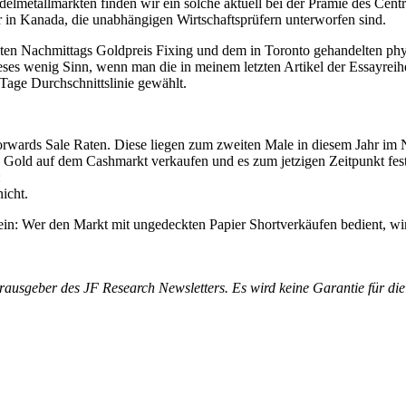
elmetallmärkten finden wir ein solche aktuell bei der Prämie des Cen
 in Kanada, die unabhängigen Wirtschaftsprüfern unterworfen sind.
lten Nachmittags Goldpreis Fixing und dem in Toronto gehandelten ph
dieses wenig Sinn, wenn man die in meinem letzten Artikel der Essayrei
 Tage Durchschnittslinie gewählt.
rwards Sale Raten. Diese liegen zum zweiten Male in diesem Jahr im N
s Gold auf dem Cashmarkt verkaufen und es zum jetzigen Zeitpunkt fes
:
icht.
 sein: Wer den Markt mit ungedeckten Papier Shortverkäufen bedient, w
rausgeber des JF Research Newsletters. Es wird keine Garantie für d