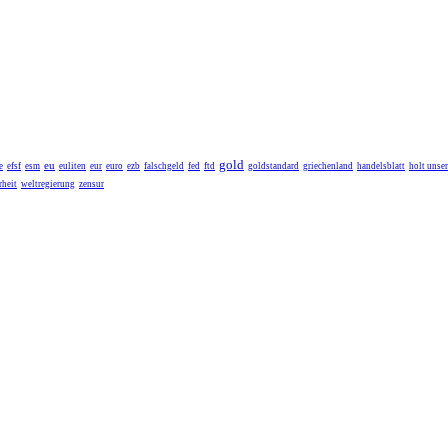
gold
eu
e
efsf
esm
euliten
eur
euro
ezb
falschgeld
fed
ftd
goldstandard
griechenland
handelsblatt
holt unse
heit
weltregierung
zensur