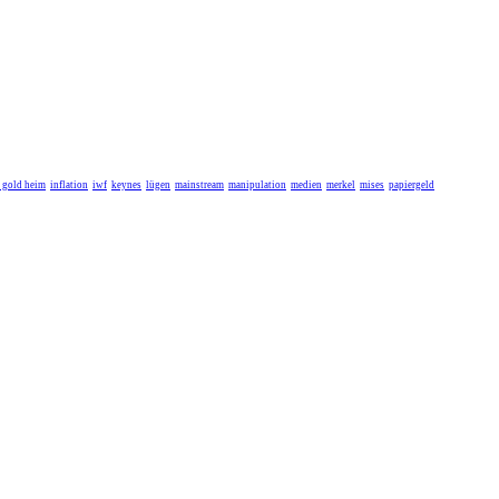
r gold heim
inflation
iwf
keynes
lügen
mainstream
manipulation
medien
merkel
mises
papiergeld