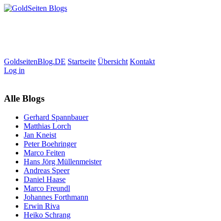
GoldseitenBlog.DE
Startseite
Übersicht
Kontakt
Log in
Alle Blogs
Gerhard Spannbauer
Matthias Lorch
Jan Kneist
Peter Boehringer
Marco Feiten
Hans Jörg Müllenmeister
Andreas Speer
Daniel Haase
Marco Freundl
Johannes Forthmann
Erwin Riva
Heiko Schrang