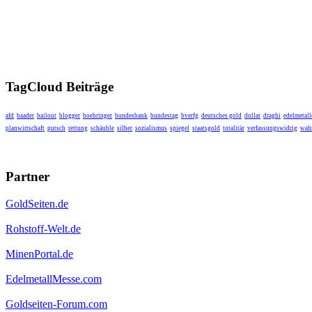
TagCloud Beiträge
afd
baader
bailout
blogger
boehringer
bundesbank
bundestag
bverfg
deutsches gold
dollar
draghi
edelmetall
planwirtschaft
putsch
rettung
schäuble
silber
sozialismus
spiegel
staatsgold
totalitär
verfassungswidrig
wahr
Partner
GoldSeiten.de
Rohstoff-Welt.de
MinenPortal.de
EdelmetallMesse.com
Goldseiten-Forum.com