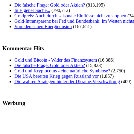
Die falsche Frage: Gold oder Aktien?
(813,195)
In Eigener Sache...
(790,712)
Goldpreis: Auch durch saisonale Einflüsse nicht zu stoppen
(34
Gold-Intransparenz bei Fed und Bundesbank: Im Westen nicht
Vom deutschen Energieunsinn
(167,651)
Kommentar-Hits
Gold und Bitcoin - Wider das Finanzsystem
(16,386)
Die falsche Frage: Gold oder Aktien?
(15,823)
Gold und Kryptocoins - eine natürliche Symbiose?
(2,750)
Die USA bereiten Krieg gegen Russland vor
(1,857)
Die wahren Strategen hinter der Ukraine-Verschwörung
(409)
Werbung