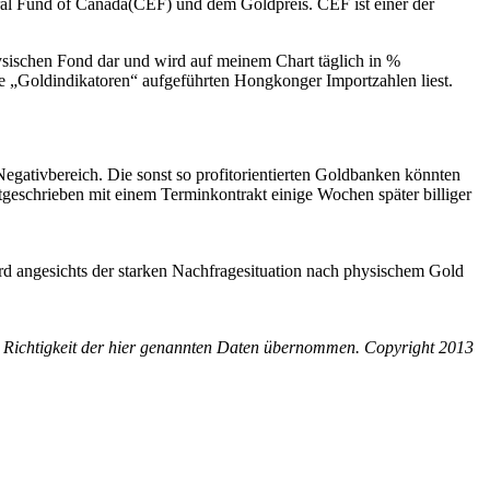
tral Fund of Canada(CEF) und dem Goldpreis. CEF ist einer der
ysischen Fond dar und wird auf meinem Chart täglich in %
he „Goldindikatoren“ aufgeführten Hongkonger Importzahlen liest.
egativbereich. Die sonst so profitorientierten Goldbanken könnten
tgeschrieben mit einem Terminkontrakt einige Wochen später billiger
ird angesichts der starken Nachfragesituation nach physischem Gold
ie Richtigkeit der hier genannten Daten übernommen. Copyright 2013