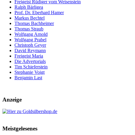
Freigeist Rüdiger vom Weisenstein
Ralph Bärligea
Prof. Dr. Eberhard Hamer
Markus Bechtel
Thomas Bachheimer
Thomas Straub
Wolfgang Arnold
Wolfgang Prabel
Christoph Geyer
David Reymann
Freigeist Maria
Die Advertorials
Tim Schieferstein
Stephanie Voigt
Benjamin Last
Anzeige
Meistgelesenes