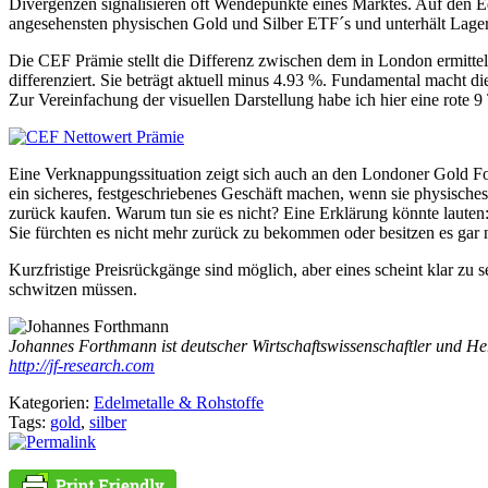
Divergenzen signalisieren oft Wendepunkte eines Marktes. Auf den Ed
angesehensten physischen Gold und Silber ETF´s und unterhält Lager
Die CEF Prämie stellt die Differenz zwischen dem in London ermitte
differenziert. Sie beträgt aktuell minus 4.93 %. Fundamental macht 
Zur Vereinfachung der visuellen Darstellung habe ich hier eine rote 9
Eine Verknappungssituation zeigt sich auch an den Londoner Gold Fo
ein sicheres, festgeschriebenes Geschäft machen, wenn sie physische
zurück kaufen. Warum tun sie es nicht? Eine Erklärung könnte lauten
Sie fürchten es nicht mehr zurück zu bekommen oder besitzen es gar n
Kurzfristige Preisrückgänge sind möglich, aber eines scheint klar zu
schwitzen müssen.
Johannes Forthmann ist deutscher Wirtschaftswissenschaftler und He
http://jf-research.com
Kategorien:
Edelmetalle & Rohstoffe
Tags:
gold
,
silber