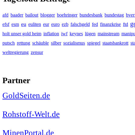
afd
baader
bailout
blogger
boehringer
bundesbank
bundestag
bver
g
eu
efsf
esm
euliten
eur
euro
ezb
falschgeld
fed
finanzkrise
ftd
holt unser gold heim
inflation
iwf
keynes
lügen
mainstream
manipu
putsch
rettung
schäuble
silber
sozialismus
spiegel
staatsbankrott
st
weltregierung
zensur
Partner
GoldSeiten.de
Rohstoff-Welt.de
MinenPortal.de