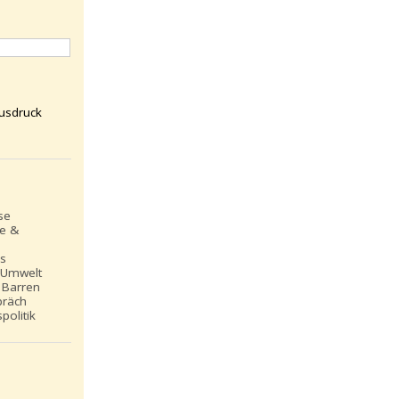
usdruck
se
le &
ns
 Umwelt
 Barren
präch
politik