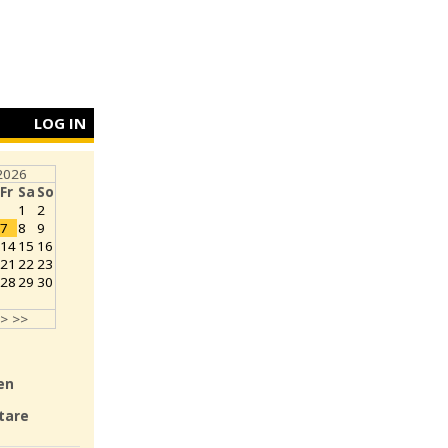
LOG IN
2026
Fr
Sa
So
1
2
7
8
9
14
15
16
21
22
23
28
29
30
>
>>
en
tare