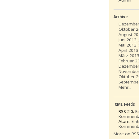
Archive
Dezember
Oktober 
August 20
Juni 2013
Mai 2013
April 2013
März 201
Februar 2
Dezember
November
Oktober 
Septembe
Mehr...
XML Feeds
RSS 2.0:
E
Komment
Atom:
Ein
Komment
More on RS