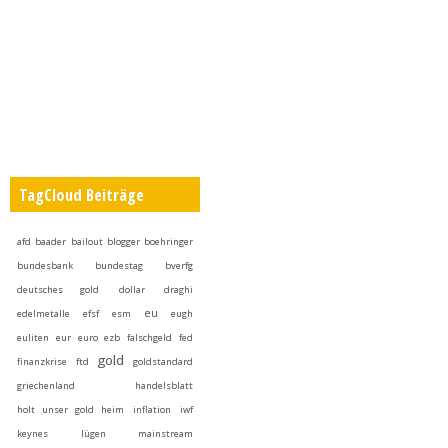
TagCloud Beiträge
afd
baader
bailout
blogger
boehringer
bundesbank
bundestag
bverfg
deutsches gold
dollar
draghi
eu
edelmetalle
efsf
esm
eugh
euliten
eur
euro
ezb
falschgeld
fed
gold
finanzkrise
ftd
goldstandard
griechenland
handelsblatt
holt unser gold heim
inflation
iwf
keynes
lügen
mainstream