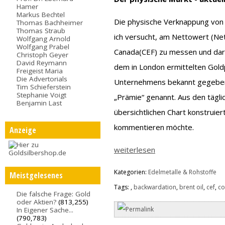
Hamer
Markus Bechtel
Die physische Verknappung von 
Thomas Bachheimer
Thomas Straub
ich versucht, am Nettowert (Net
Wolfgang Arnold
Wolfgang Prabel
Canada(CEF) zu messen und darz
Christoph Geyer
David Reymann
dem in London ermittelten Gold
Freigeist Maria
Die Advertorials
Unternehmens bekannt gegeben.
Tim Schieferstein
Stephanie Voigt
„Prämie“ genannt. Aus den tägli
Benjamin Last
übersichtlichen Chart konstruier
kommentieren möchte.
Anzeige
weiterlesen
Kategorien:
Edelmetalle & Rohstoffe
Meistgelesenes
Tags:
,
backwardation
,
brent oil
,
cef
,
c
Die falsche Frage: Gold
oder Aktien?
(813,255)
In Eigener Sache...
(790,783)