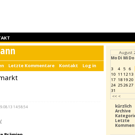
TAKT
mann
August 
Mo
Di
Mi
Do
en
Letzte Kommentare
Kontakt
Log in
3
4
5
6
10
11
12
13
 markt
17
18
19
20
24
25
26
27
31
<<
<
kürzlich
9.08.13 14:58:54
Archive
Kategori
Letzte
/
Kommen
le Prämien