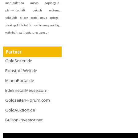
manipulation
mises
papiergeld
planwirtschaft
putsch
rettung
schäuble
silber
sozialismus
spiegel
staatsgold
totalitär
verfassungswidrig
wahrheit
weltregierung
zensur
Partner
GoldSeiten.de
Rohstoff-Welt.de
MinenPortal.de
EdelmetallMesse.com
Goldseiten-Forum.com
GoldAuktion.de
Bullion-Investor.net