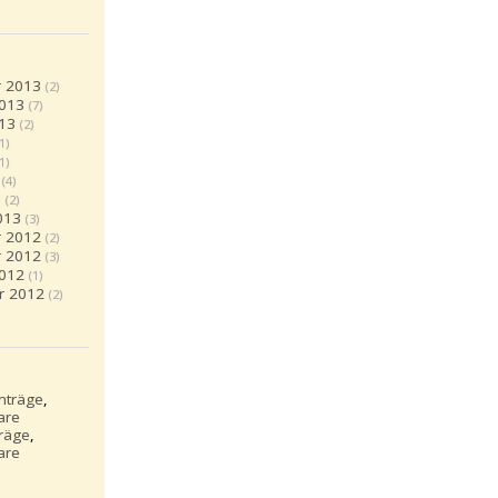
 2013
(2)
2013
(7)
13
(2)
(1)
(1)
(4)
3
(2)
013
(3)
 2012
(2)
 2012
(3)
2012
(1)
r 2012
(2)
inträge
,
are
träge
,
are
S