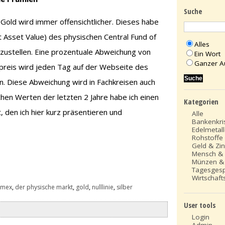
Suche
Gold wird immer offensichtlicher. Dieses habe
 Asset Value) des physischen Central Fund of
Alles
ustellen. Eine prozentuale Abweichung von
Ein Wort
Ganzer A
preis wird jeden Tag auf der Webseite des
 Diese Abweichung wird in Fachkreisen auch
chen Werten der letzten 2 Jahre habe ich einen
Kategorien
t, den ich hier kurz präsentieren und
Alle
Bankenkri
Edelmetal
Rohstoffe
Geld & Zi
Mensch &
Münzen &
Tagesges
Wirtschafts
omex
,
der physische markt
,
gold
,
nulllinie
,
silber
User tools
Login
Admin