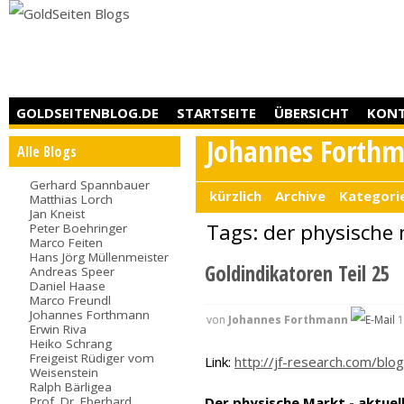
GOLDSEITENBLOG.DE
STARTSEITE
ÜBERSICHT
KON
Johannes Forth
Alle Blogs
Gerhard Spannbauer
kürzlich
Archive
Kategori
Matthias Lorch
Jan Kneist
Tags: der physische
Peter Boehringer
Marco Feiten
Hans Jörg Müllenmeister
Goldindikatoren Teil 25
Andreas Speer
Daniel Haase
Marco Freundl
Johannes Forthmann
von
Johannes Forthmann
1
Erwin Riva
Heiko Schrang
Freigeist Rüdiger vom
Link:
http://jf-research.com/blog
Weisenstein
Ralph Bärligea
Prof. Dr. Eberhard
Der physische Markt - aktuel