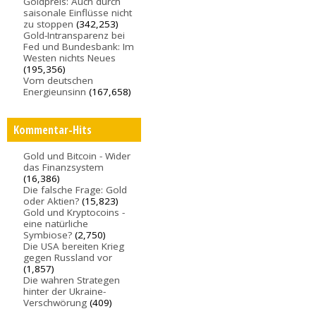
Goldpreis: Auch durch
saisonale Einflüsse nicht
zu stoppen
(342,253)
Gold-Intransparenz bei
Fed und Bundesbank: Im
Westen nichts Neues
(195,356)
Vom deutschen
Energieunsinn
(167,658)
Kommentar-Hits
Gold und Bitcoin - Wider
das Finanzsystem
(16,386)
Die falsche Frage: Gold
oder Aktien?
(15,823)
Gold und Kryptocoins -
eine natürliche
Symbiose?
(2,750)
Die USA bereiten Krieg
gegen Russland vor
(1,857)
Die wahren Strategen
hinter der Ukraine-
Verschwörung
(409)