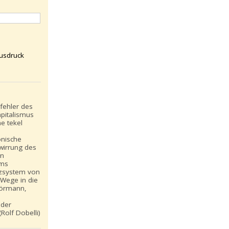
usdruck
fehler des
pitalismus
e tekel
onische
wirrung des
en
ams
zsystem von
Wege in die
Hörmann,
 der
Rolf Dobelli)