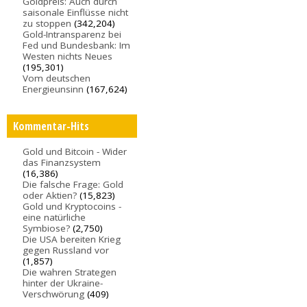
Goldpreis: Auch durch
saisonale Einflüsse nicht
zu stoppen
(342,204)
Gold-Intransparenz bei
Fed und Bundesbank: Im
Westen nichts Neues
(195,301)
Vom deutschen
Energieunsinn
(167,624)
Kommentar-Hits
Gold und Bitcoin - Wider
das Finanzsystem
(16,386)
Die falsche Frage: Gold
oder Aktien?
(15,823)
Gold und Kryptocoins -
eine natürliche
Symbiose?
(2,750)
Die USA bereiten Krieg
gegen Russland vor
(1,857)
Die wahren Strategen
hinter der Ukraine-
Verschwörung
(409)