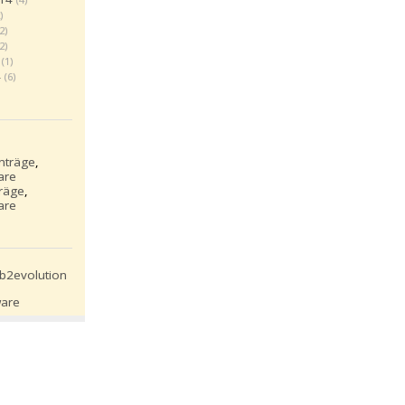
)
(2)
(2)
(1)
4
(6)
inträge
,
are
träge
,
are