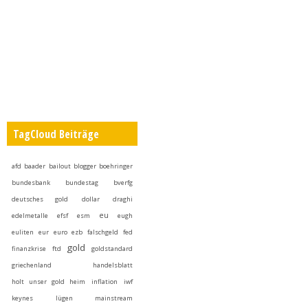
TagCloud Beiträge
afd
baader
bailout
blogger
boehringer
bundesbank
bundestag
bverfg
deutsches gold
dollar
draghi
eu
edelmetalle
efsf
esm
eugh
euliten
eur
euro
ezb
falschgeld
fed
gold
finanzkrise
ftd
goldstandard
griechenland
handelsblatt
holt unser gold heim
inflation
iwf
keynes
lügen
mainstream