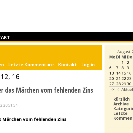
TAKT
August 
Mo
Di
Mi
Do
1
2
en
Letzte Kommentare
Kontakt
Log in
6
7
8
9
13
14
15
16
012, 16
20
21
22
23
27
28
29
30
er das Märchen vom fehlenden Zins
<<
<
Aktuel
kürzlich
Archive
12 20:51:54
Kategori
Letzte
Kommen
as Märchen vom fehlenden Zins