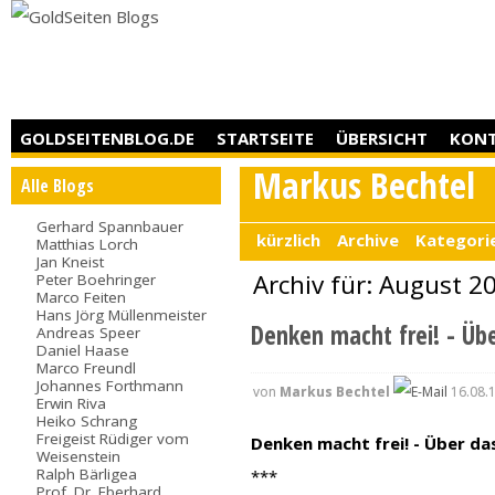
GOLDSEITENBLOG.DE
STARTSEITE
ÜBERSICHT
KON
Markus Bechtel
Alle Blogs
Gerhard Spannbauer
kürzlich
Archive
Kategori
Matthias Lorch
Jan Kneist
Archiv für: August 2
Peter Boehringer
Marco Feiten
Hans Jörg Müllenmeister
Denken macht frei! - Üb
Andreas Speer
Daniel Haase
Marco Freundl
Johannes Forthmann
von
Markus Bechtel
16.08.
Erwin Riva
Heiko Schrang
Freigeist Rüdiger vom
Denken macht frei! - Über d
Weisenstein
Ralph Bärligea
***
Prof. Dr. Eberhard