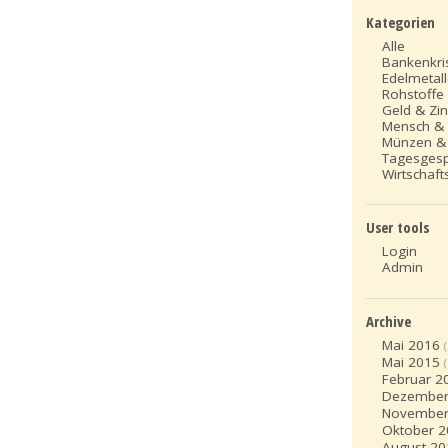
Kategorien
Alle
Bankenkri
Edelmetal
Rohstoffe
Geld & Zi
Mensch &
Münzen &
Tagesges
Wirtschafts
User tools
Login
Admin
Archive
Mai 2016
Mai 2015
Februar 2
Dezember
November
Oktober 
August 20