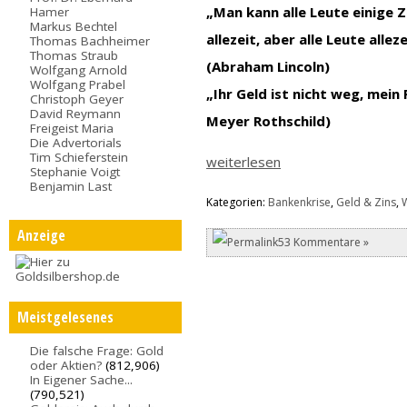
„Man kann alle Leute einige 
Hamer
Markus Bechtel
allezeit, aber alle Leute alle
Thomas Bachheimer
Thomas Straub
(Abraham Lincoln)
Wolfgang Arnold
Wolfgang Prabel
„Ihr Geld ist nicht weg, mein
Christoph Geyer
David Reymann
Meyer Rothschild)
Freigeist Maria
Die Advertorials
Tim Schieferstein
weiterlesen
Stephanie Voigt
Benjamin Last
Kategorien:
Bankenkrise
,
Geld & Zins
,
W
Anzeige
53 Kommentare »
Meistgelesenes
Die falsche Frage: Gold
oder Aktien?
(812,906)
In Eigener Sache...
(790,521)