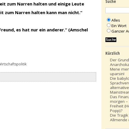
Suche
Zeit zum Narren halten und einige Leute
zeit zum Narren halten kann man nicht.“
Alles
Ein Wort
 Freund, es hat nur ein anderer.“ (Amschel
Ganzer A
Kürzlich
Der Grund
irtschaftspolitik
Anarchoka
Mene men
uparsin!
Die babyl
Sprachver
alternativ
Mainstre
Das Finan
morgen – 
Freiheit (
Popp)?
Die Tragik
Allmende (