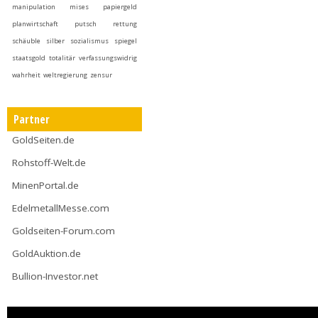
manipulation
mises
papiergeld
planwirtschaft
putsch
rettung
schäuble
silber
sozialismus
spiegel
staatsgold
totalitär
verfassungswidrig
wahrheit
weltregierung
zensur
Partner
GoldSeiten.de
Rohstoff-Welt.de
MinenPortal.de
EdelmetallMesse.com
Goldseiten-Forum.com
GoldAuktion.de
Bullion-Investor.net