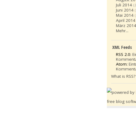
Juli 2014
(2
Juni 2014
Mai 2014
April 2014
März 201
Mehr...
XML Feeds
RSS 2.0:
E
Komment
Atom:
Ein
Komment
What is RSS?