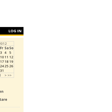
LOG IN
2012
Fr
Sa
So
3
4
5
10
11
12
17
18
19
24
25
26
31
l
>
>>
en
tare