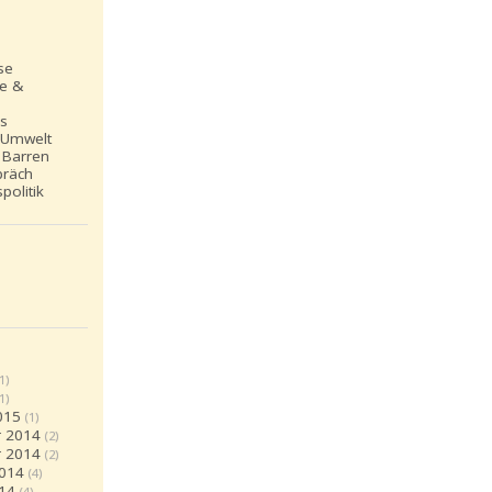
se
le &
ns
 Umwelt
 Barren
präch
politik
(1)
(1)
015
(1)
 2014
(2)
 2014
(2)
2014
(4)
14
(4)