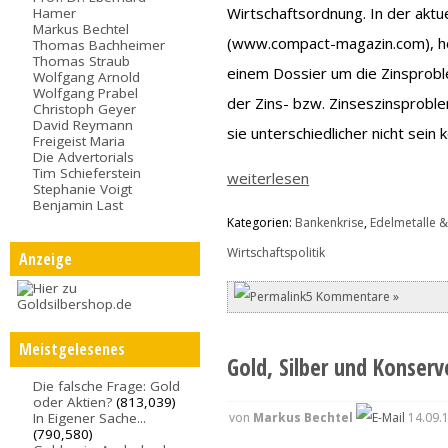
Wirtschaftsordnung. In der akt
Hamer
Markus Bechtel
(www.compact-magazin.com), he
Thomas Bachheimer
Thomas Straub
einem Dossier um die Zinsproble
Wolfgang Arnold
Wolfgang Prabel
der Zins- bzw. Zinseszinsprobl
Christoph Geyer
David Reymann
sie unterschiedlicher nicht sein 
Freigeist Maria
Die Advertorials
Tim Schieferstein
weiterlesen
Stephanie Voigt
Benjamin Last
Kategorien:
Bankenkrise
,
Edelmetalle &
Wirtschaftspolitik
Anzeige
5 Kommentare »
Meistgelesenes
Gold, Silber und Konserv
Die falsche Frage: Gold
oder Aktien?
(813,039)
In Eigener Sache...
von
Markus Bechtel
14.09.
(790,580)