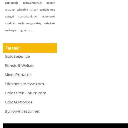
papiergeld
planwirtschaft
putsch
rettung
schäuble
silber
sozialismus
spiegel
staatsbankrott
staatsgold
totalitär
verfassungswidrig
wahrheit
weltregierung
zensur
Partner
GoldSeiten.de
Rohstoff-Welt.de
MinenPortal.de
EdelmetallMesse.com
Goldseiten-Forum.com
GoldAuktion.de
Bullion-Investor.net