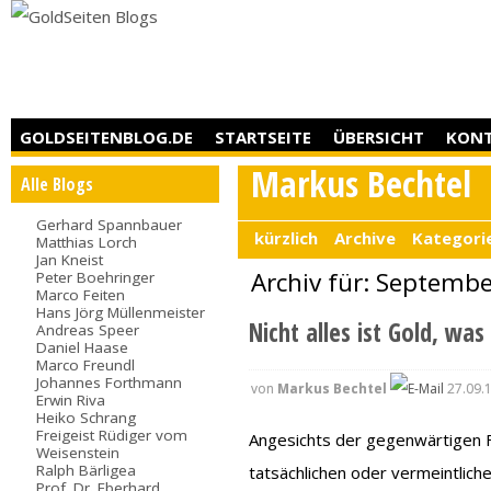
GOLDSEITENBLOG.DE
STARTSEITE
ÜBERSICHT
KON
Markus Bechtel
Alle Blogs
Gerhard Spannbauer
kürzlich
Archive
Kategori
Matthias Lorch
Jan Kneist
Archiv für: Septemb
Peter Boehringer
Marco Feiten
Hans Jörg Müllenmeister
Nicht alles ist Gold, wa
Andreas Speer
Daniel Haase
Marco Freundl
Johannes Forthmann
von
Markus Bechtel
27.09.
Erwin Riva
Heiko Schrang
Freigeist Rüdiger vom
Angesichts der gegenwärtigen F
Weisenstein
Ralph Bärligea
tatsächlichen oder vermeintliche
Prof. Dr. Eberhard