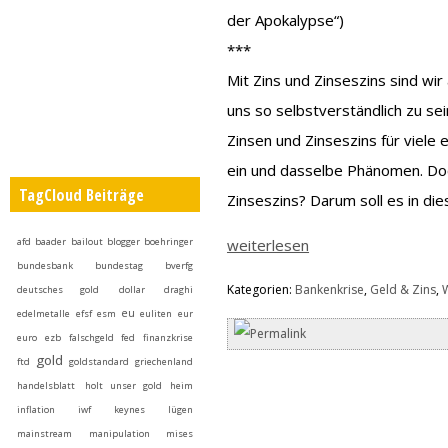
der Apokalypse“)
***
Mit Zins und Zinseszins sind wi
uns so selbstverständlich zu se
Zinsen und Zinseszins für viele 
ein und dasselbe Phänomen. Doc
TagCloud Beiträge
Zinseszins? Darum soll es in di
afd
baader
bailout
blogger
boehringer
weiterlesen
bundesbank
bundestag
bverfg
Kategorien:
Bankenkrise
,
Geld & Zins
,
W
deutsches gold
dollar
draghi
eu
edelmetalle
efsf
esm
euliten
eur
euro
ezb
falschgeld
fed
finanzkrise
gold
ftd
goldstandard
griechenland
handelsblatt
holt unser gold heim
inflation
iwf
keynes
lügen
mainstream
manipulation
mises