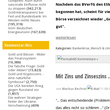
Goldpreis: Auch durch
Nachdem das BVerfG den ESM
saisonale Einflüsse nicht
zu stoppen
(342,213)
begonnen hat, scheint für vie
Gold-Intransparenz bei
Fed und Bundesbank: Im
Börse verzeichnet wieder „Ge
Westen nichts Neues
(195,319)
gut“.
Vom deutschen
Energieunsinn
(167,639)
weiterlesen
Kommentar-Hits
Kategorien:
Bankenkrise
,
Mensch & Um
Gold und Bitcoin - Wider
das Finanzsystem
5 Kommentare »
(16,386)
Die falsche Frage: Gold
oder Aktien?
(15,823)
Gold und Kryptocoins -
Mit Zins und Zinseszins .
eine natürliche
Symbiose?
(2,750)
Die USA bereiten Krieg
von
Markus Bechtel
11.09.
gegen Russland vor
(1,857)
Die wahren Strategen
"... Das entscheidende (Problem)
hinter der Ukraine-
Verschwörung
(409)
das alles nicht so schlimm ...“ (