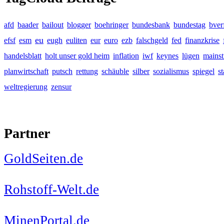
afd
baader
bailout
blogger
boehringer
bundesbank
bundestag
bver
eu
efsf
esm
eugh
euliten
eur
euro
ezb
falschgeld
fed
finanzkrise
handelsblatt
holt unser gold heim
inflation
iwf
keynes
lügen
mains
planwirtschaft
putsch
rettung
schäuble
silber
sozialismus
spiegel
s
weltregierung
zensur
Partner
GoldSeiten.de
Rohstoff-Welt.de
MinenPortal.de