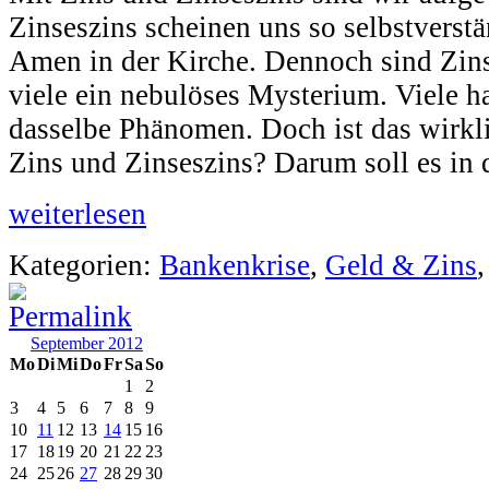
Zinseszins scheinen uns so selbstverstä
Amen in der Kirche. Dennoch sind Zins
viele ein nebulöses Mysterium. Viele ha
dasselbe Phänomen. Doch ist das wirk
Zins und Zinseszins? Darum soll es in 
weiterlesen
Kategorien:
Bankenkrise
,
Geld & Zins
September 2012
Mo
Di
Mi
Do
Fr
Sa
So
1
2
3
4
5
6
7
8
9
10
11
12
13
14
15
16
17
18
19
20
21
22
23
24
25
26
27
28
29
30