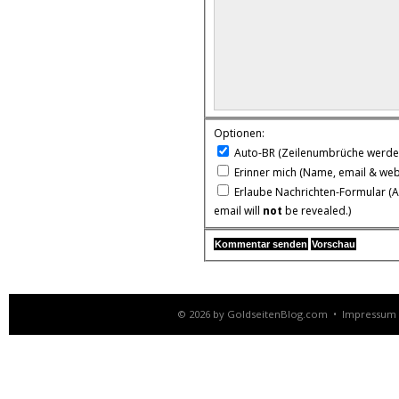
Optionen:
Auto-BR
(Zeilenumbrüche werden
Erinner mich
(Name, email & web
Erlaube Nachrichten-Formular
(A
email will
not
be revealed.)
© 2026 by
GoldseitenBlog.com
•
Impressum