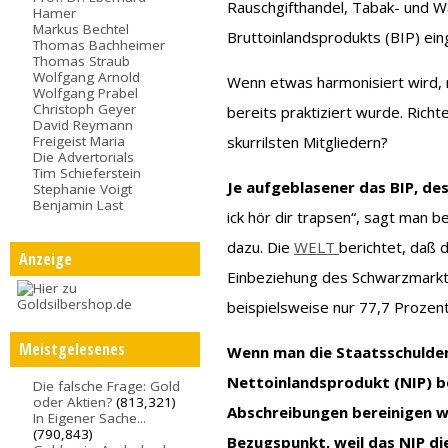
Rauschgifthandel, Tabak- und W
Hamer
Markus Bechtel
Bruttoinlandsprodukts (BIP) ein
Thomas Bachheimer
Thomas Straub
Wolfgang Arnold
Wenn etwas harmonisiert wird,
Wolfgang Prabel
Christoph Geyer
bereits praktiziert wurde. Rich
David Reymann
Freigeist Maria
skurrilsten Mitgliedern?
Die Advertorials
Tim Schieferstein
Je aufgeblasener das BIP, de
Stephanie Voigt
Benjamin Last
ick hör dir trapsen“, sagt man
dazu. Die
WELT
berichtet, daß 
Anzeige
Einbeziehung des Schwarzmarkte
beispielsweise nur 77,7 Prozent
Meistgelesenes
Wenn man die Staatsschulden 
Nettoinlandsprodukt (NIP) b
Die falsche Frage: Gold
oder Aktien?
(813,321)
Abschreibungen bereinigen w
In Eigener Sache...
(790,843)
Bezugspunkt, weil das NIP di