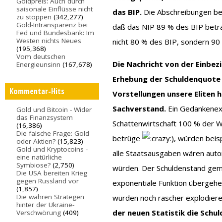
Goldpreis: Auch durch
saisonale Einflüsse nicht
das BIP.
Die Abschreibungen be
zu stoppen
(342,277)
Gold-Intransparenz bei
daß das NIP 89 % des BIP beträ
Fed und Bundesbank: Im
Westen nichts Neues
nicht 80 % des BIP, sondern 90
(195,368)
Vom deutschen
Die Nachricht von der Einbez
Energieunsinn
(167,678)
Erhebung der Schuldenquote 
Kommentar-Hits
Vorstellungen unsere Eliten
Sachverstand.
Ein Gedankenexp
Gold und Bitcoin - Wider
das Finanzsystem
Schattenwirtschaft 100 % der W
(16,386)
Die falsche Frage: Gold
betrüge
), würden beis
oder Aktien?
(15,823)
Gold und Kryptocoins -
alle Staatsausgaben wären auto
eine natürliche
Symbiose?
(2,750)
würden. Der Schuldenstand geme
Die USA bereiten Krieg
gegen Russland vor
exponentiale Funktion übergehen
(1,857)
Die wahren Strategen
würden noch rascher explodieren
hinter der Ukraine-
der neuen Statistik die Schul
Verschwörung
(409)