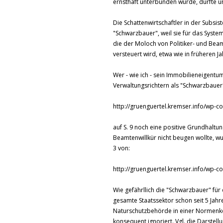
ernsthaft unterbunden würde, dürfte un
Die Schattenwirtschaftler in der Subsi
"Schwarzbauer", weil sie für das Syste
die der Moloch von Politiker- und Beam
versteuert wird, etwa wie in früheren 
Wer - wie ich - sein Immobilieneigentum 
Verwaltungsrichtern als "Schwarzbauer
http://gruenguertel.kremser.info/wp-c
auf S. 9 noch eine positive Grundhaltu
Beamtenwillkür nicht beugen wollte, wur
3 von:
http://gruenguertel.kremser.info/wp-c
Wie gefährllich die "Schwarzbauer" fü
gesamte Staatssektor schon seit 5 Jah
Naturschutzbehörde in einer Normenk
konsequent ignoriert. Vgl. die Darstellu