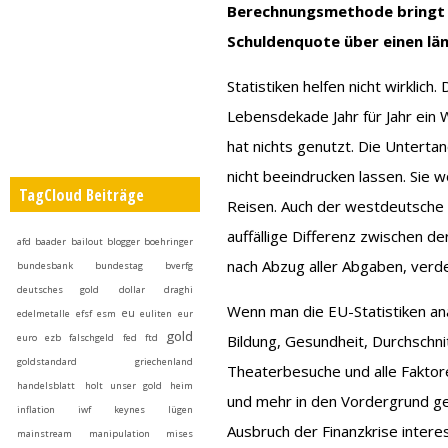
Berechnungsmethode bringt a
Schuldenquote über einen län
Statistiken helfen nicht wirklic
Lebensdekade Jahr für Jahr ein 
hat nichts genutzt. Die Unterta
nicht beeindrucken lassen. Sie
TagCloud Beiträge
Reisen. Auch der westdeutsche 
auffällige Differenz zwischen d
afd
baader
bailout
blogger
boehringer
nach Abzug aller Abgaben, verd
bundesbank
bundestag
bverfg
deutsches gold
dollar
draghi
Wenn man die EU-Statistiken anal
eu
edelmetalle
efsf
esm
euliten
eur
gold
euro
ezb
falschgeld
fed
ftd
Bildung, Gesundheit, Durchschn
goldstandard
griechenland
Theaterbesuche und alle Faktor
handelsblatt
holt unser gold heim
und mehr in den Vordergrund ge
inflation
iwf
keynes
lügen
Ausbruch der Finanzkrise intere
mainstream
manipulation
mises