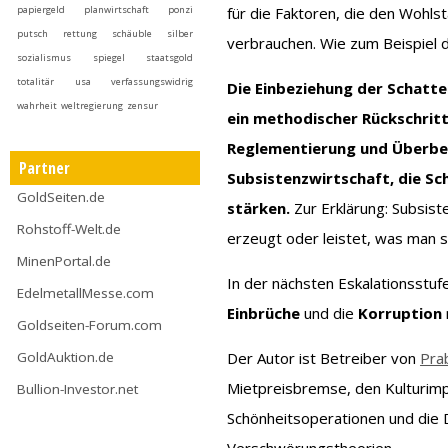
papiergeld
planwirtschaft
ponzi
für die Faktoren, die den Wohls
putsch
rettung
schäuble
silber
verbrauchen. Wie zum Beispiel d
sozialismus
spiegel
staatsgold
totalitär
usa
verfassungswidrig
Die Einbeziehung der Schatte
wahrheit
weltregierung
zensur
ein methodischer Rückschritt
Reglementierung und Überbes
Partner
Subsistenzwirtschaft, die S
GoldSeiten.de
stärken.
Zur Erklärung: Subsis
Rohstoff-Welt.de
erzeugt oder leistet, was man s
MinenPortal.de
In der nächsten Eskalationsstuf
EdelmetallMesse.com
Einbrüche
und die
Korruption
Goldseiten-Forum.com
GoldAuktion.de
Der Autor ist Betreiber von
Pra
Mietpreisbremse, den Kulturimp
Bullion-Investor.net
Schönheitsoperationen und die 