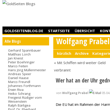
GOLDSEITENBLOG.DE
STARTSEITE
ÜBERSICHT
KON
Wolfgang Prabel
Alle Blogs
Gerhard Spannbauer
kürzlich
Archive
Kategori
Matthias Lorch
Jan Kneist
Peter Boehringer
« Mit Schiffen wird weiter Geld
Marco Feiten
verbrannt
Hans Jörg Müllenmeister
Andreas Speer
Daniel Haase
Wer hat an der Uhr gedr
Marco Freundl
Johannes Forthmann
Erwin Riva
von
Wolfgang Prabel
05.04
Heiko Schrang
Freigeist Rüdiger vom
Weisenstein
Die EU hat im Rahmen der Harmo
Ralph Bärligea
Prof. Dr. Eberhard