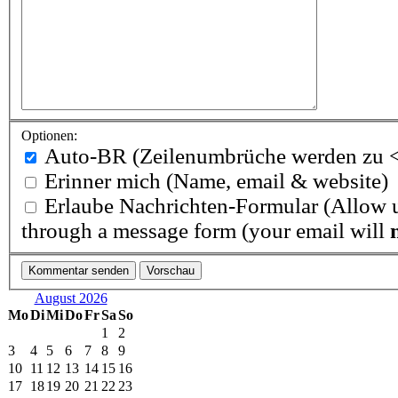
Optionen:
Auto-BR
(Zeilenumbrüche werden zu <
Erinner mich
(Name, email & website)
Erlaube Nachrichten-Formular
(Allow u
through a message form (your email will
August 2026
Mo
Di
Mi
Do
Fr
Sa
So
1
2
3
4
5
6
7
8
9
10
11
12
13
14
15
16
17
18
19
20
21
22
23