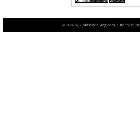
© 2026 by
GoldseitenBlog.com
•
Impressum