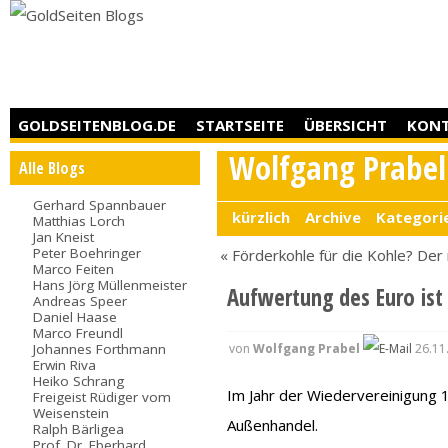
GOLDSEITENBLOG.DE
STARTSEITE
ÜBERSICHT
KON
Wolfgang Prabel
Alle Blogs
Gerhard Spannbauer
kürzlich
Archive
Kategori
Matthias Lorch
Jan Kneist
Peter Boehringer
« Förderkohle für die Kohle?
Der 
Marco Feiten
Hans Jörg Müllenmeister
Aufwertung des Euro ist 
Andreas Speer
Daniel Haase
Marco Freundl
von
Wolfgang Prabel
26.11
Johannes Forthmann
Erwin Riva
Heiko Schrang
Im Jahr der Wiedervereinigung 
Freigeist Rüdiger vom
Weisenstein
Außenhandel.
Ralph Bärligea
Prof. Dr. Eberhard