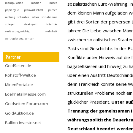
manipulation
medien
mises
sozialistischen Euro-Währung, in
papiergeld
planwirtschaft
putsch
dem kleinen Mann aufgeladen wur
rettung
schäuble
silber
sozialismus
gibt drei Sorten der perversen 
spiegel
staatsgold
totalitär
Jahren: Die Liebe zwischen Männ
verfassungswidrig
wahrheit
weltregierung
zensur
zwischen sozialistischen Staat
Pakts sind Geschichte. In der E
Partner
Konflikte unter Hinweis auf die
GoldSeiten.de
bagatellisieren und hinweg zu ha
über einen Austritt Deutschlan
Rohstoff-Welt.de
denn Frankreich könnte seine W
MinenPortal.de
strukturellen Probleme noch ein 
EdelmetallMesse.com
glücklicher Präsident.
Unter auß
Goldseiten-Forum.com
Trennung der gemeinsamen H
GoldAuktion.de
währungspolitische Dauerkrac
Bullion-Investor.net
Deutschland beendet werde