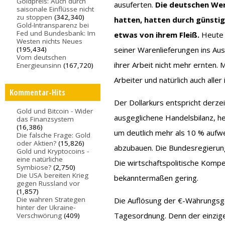
Goldpreis: Auch durch
ausuferten.
Die deutschen Wer
saisonale Einflüsse nicht
zu stoppen
(342,340)
hatten, hatten durch günstig
Gold-Intransparenz bei
Fed und Bundesbank: Im
etwas von ihrem Fleiß.
Heute 
Westen nichts Neues
(195,434)
seiner Warenlieferungen ins Aus
Vom deutschen
ihrer Arbeit nicht mehr ernten.
Energieunsinn
(167,720)
Arbeiter und natürlich auch alle
Kommentar-Hits
Der Dollarkurs entspricht derz
Gold und Bitcoin - Wider
ausgeglichene Handelsbilanz, h
das Finanzsystem
(16,386)
um deutlich mehr als 10 % aufw
Die falsche Frage: Gold
oder Aktien?
(15,826)
abzubauen. Die Bundesregierung 
Gold und Kryptocoins -
eine natürliche
Die wirtschaftspolitische Kompe
Symbiose?
(2,750)
Die USA bereiten Krieg
bekanntermaßen gering.
gegen Russland vor
(1,857)
Die wahren Strategen
Die Auflösung der €-Währungsge
hinter der Ukraine-
Tagesordnung. Denn der einzige 
Verschwörung
(409)