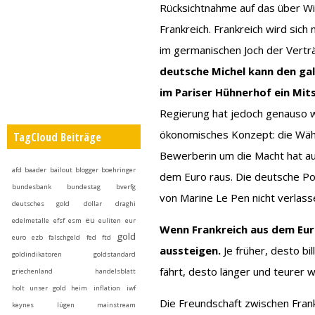
Rücksichtnahme auf das über Wi
Frankreich. Frankreich wird sich
im germanischen Joch der Vertr
deutsche Michel kann den gal
im Pariser Hühnerhof ein Mit
Regierung hat jedoch genauso w
ökonomisches Konzept: die Währ
TagCloud Beiträge
Bewerberin um die Macht hat auc
afd
baader
bailout
blogger
boehringer
dem Euro raus. Die deutsche Poli
bundesbank
bundestag
bverfg
von Marine Le Pen nicht verlass
deutsches gold
dollar
draghi
eu
edelmetalle
efsf
esm
euliten
eur
Wenn Frankreich aus dem Euro
gold
euro
ezb
falschgeld
fed
ftd
aussteigen.
Je früher, desto bil
goldindikatoren
goldstandard
fährt, desto länger und teurer 
griechenland
handelsblatt
holt unser gold heim
inflation
iwf
Die Freundschaft zwischen Fran
keynes
lügen
mainstream