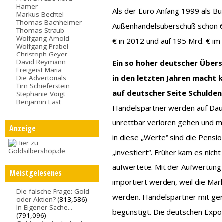
Hamer
Als der Euro Anfang 1999 als B
Markus Bechtel
Thomas Bachheimer
Außenhandelsüberschuß schon 65 
Thomas Straub
Wolfgang Arnold
€ in 2012 und auf 195 Mrd. € im
Wolfgang Prabel
Christoph Geyer
David Reymann
Ein so hoher deutscher Übers
Freigeist Maria
in den letzten Jahren macht 
Die Advertorials
Tim Schieferstein
auf deutscher Seite Schulden
Stephanie Voigt
Benjamin Last
Handelspartner werden auf Daue
unrettbar verloren gehen und m
Anzeige
in diese „Werte“ sind die Pens
„investiert“. Früher kam es nic
aufwertete. Mit der Aufwertung
Meistgelesenes
importiert werden, weil die Mär
Die falsche Frage: Gold
werden. Handelspartner mit ge
oder Aktien?
(813,586)
In Eigener Sache...
begünstigt. Die deutschen Expo
(791,096)