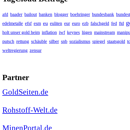
afd
baader
bailout
banken
blogger
boehringer
bundesbank
bundes
g
eu
edelmetalle
efsf
esm
euliten
eur
euro
ezb
falschgeld
fed
ftd
holt unser gold heim
inflation
iwf
keynes
lügen
mainstream
manipu
putsch
rettung
schäuble
silber
snb
sozialismus
spiegel
staatsgold
t
weltregierung
zensur
Partner
GoldSeiten.de
Rohstoff-Welt.de
MinenPortal.de