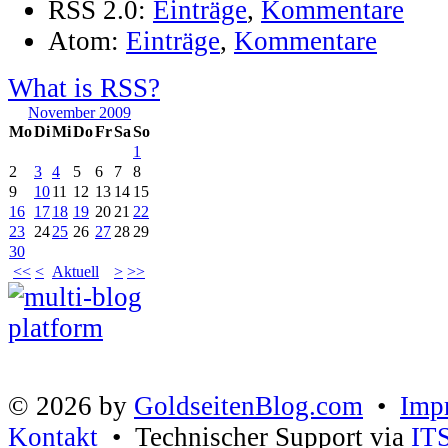
RSS 2.0:
Einträge
,
Kommentare
Atom:
Einträge
,
Kommentare
What is RSS?
November 2009
Mo
Di
Mi
Do
Fr
Sa
So
1
2
3
4
5
6
7
8
9
10
11
12
13
14
15
16
17
18
19
20
21
22
23
24
25
26
27
28
29
30
<<
<
Aktuell
>
>>
© 2026 by
GoldseitenBlog.com
•
Imp
Kontakt
• Technischer Support via
IT