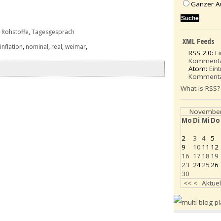
Ganzer A
 Rohstoffe
,
Tagesgespräch
XML Feeds
,
inflation
,
nominal
,
real
,
weimar
,
RSS 2.0:
E
Komment
Atom:
Ein
Komment
What is RSS?
November
Mo
Di
Mi
Do
2
3
4
5
9
10
11
12
16
17
18
19
23
24
25
26
30
<<
<
Aktuel