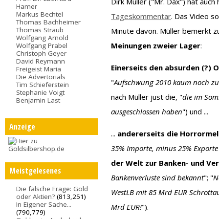
Dirk Müller ("Mr. Dax") hat auc
Hamer
Markus Bechtel
Tageskommentar
. Das Video s
Thomas Bachheimer
Thomas Straub
Minute davon. Müller bemerkt z
Wolfgang Arnold
Meinungen zweier Lager
:
Wolfgang Prabel
Christoph Geyer
David Reymann
Einerseits den absurden (?)
Freigeist Maria
Die Advertorials
"
Aufschwung 2010 kaum noch zu
Tim Schieferstein
Stephanie Voigt
nach Müller just die, "
die im Som
Benjamin Last
ausgeschlossen haben
") und ...
Anzeige
...
andererseits die Horrorme
35% Importe, minus 25% Exporte
der Welt zur Banken- und Ve
Meistgelesenes
Bankenverluste sind bekannt
"; "
N
Die falsche Frage: Gold
WestLB mit 85 Mrd EUR Schrotta
oder Aktien?
(813,251)
In Eigener Sache...
Mrd EUR!
").
(790,779)