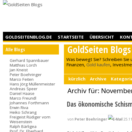
GOLDSEITENBLOG.DE
STARTSEITE
ÜBERSICHT
KON
GoldSeiten Blogs
Alle Blogs
Was bewegt Sie? Schreiben Sie 
Gerhard Spannbauer
Finanzen,
Gold kaufen
, Investment
Matthias Lorch
Jan Kneist
Peter Boehringer
kürzlich
Archive
Kategori
Marco Feiten
Hans Jörg Müllenmeister
Andreas Speer
Archiv für: Novembe
Daniel Haase
Marco Freundl
Das ökonomische Schisma
Johannes Forthmann
Erwin Riva
Heiko Schrang
Freigeist Rüdiger vom
von
Peter Boehringer
25.11
Weisenstein
Ralph Bärligea
Prof. Dr. Eberhard