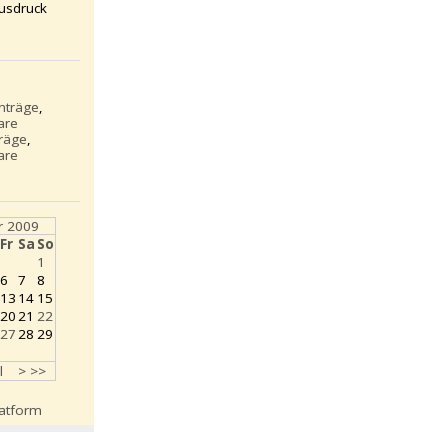
usdruck
inträge
,
are
träge
,
are
 2009
Fr
Sa
So
1
6
7
8
13
14
15
20
21
22
27
28
29
l
>
>>