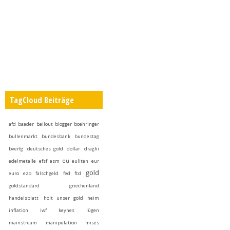
TagCloud Beiträge
afd
baader
bailout
blogger
boehringer
bullenmarkt
bundesbank
bundestag
bverfg
deutsches gold
dollar
draghi
eu
edelmetalle
efsf
esm
euliten
eur
gold
euro
ezb
falschgeld
fed
ftd
goldstandard
griechenland
handelsblatt
holt unser gold heim
inflation
iwf
keynes
lügen
mainstream
manipulation
mises