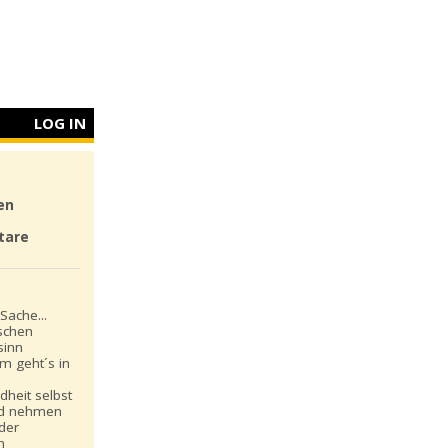
LOG IN
en
tare
Sache...
schen
sinn
m geht´s in
dheit selbst
nd nehmen
 der
n