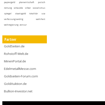
papiergeld
planwirtschaft
putsch
rettung
schäuble
silber
sozialismus
spiegel
staatsgold
totalitär
usa
verfassungswidrig
wahrheit
weltregierung
zensur
Partner
GoldSeiten.de
Rohstoff-Welt.de
MinenPortal.de
EdelmetallMesse.com
Goldseiten-Forum.com
GoldAuktion.de
Bullion-Investor.net