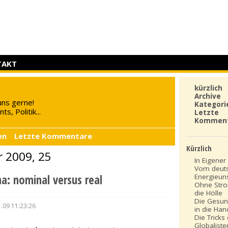
TAKT
kürzlich
Archive
uns gerne!
Kategori
s, Politik...
Letzte
Kommen
en
Letzte Kommentare
Kürzlich
r 2009, 25
In Eigener 
Vom deut
: nominal versus real
Energieun
Ohne Stro
die Hölle
Die Gesun
.09 11:23:26
in die Ha
Die Tricks
Globaliste