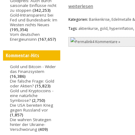
Goldpreis: Auch durch
saisonale Einflüsse nicht
weiterlesen
zu stoppen
(342,253)
Gold-Intransparenz bei
Kategorien:
Bankenkrise
,
Edelmetalle &
Fed und Bundesbank: Im
Westen nichts Neues
Tags:
aktienkurse
,
gold
,
hyperinflation
(195,354)
Vom deutschen
Energieunsinn
(167,657)
4 Kommentare »
Kommentar-Hits
Gold und Bitcoin - Wider
das Finanzsystem
(16,386)
Die falsche Frage: Gold
oder Aktien?
(15,823)
Gold und Kryptocoins -
eine natürliche
Symbiose?
(2,750)
Die USA bereiten Krieg
gegen Russland vor
(1,857)
Die wahren Strategen
hinter der Ukraine-
Verschwörung
(409)