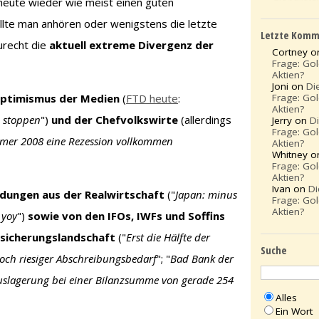
h heute wieder wie meist einen guten
ollte man anhören oder wenigstens die letzte
Letzte Komm
urecht die
aktuell extreme Divergenz der
Cortney 
Frage: Go
Aktien?
Joni on
Di
Frage: Go
 Optimismus der Medien
(
FTD heute
:
Aktien?
 stoppen
")
und der Chefvolkswirte
(allerdings
Jerry on
D
Frage: Go
mer 2008 eine Rezession vollkommen
Aktien?
Whitney 
Frage: Go
Aktien?
Ivan on
Di
ldungen aus der Realwirtschaft
("
Japan: minus
Frage: Go
Aktien?
 yoy
")
sowie von den IFOs, IWFs und Soffins
rsicherungslandschaft
("
Erst die Hälfte der
Suche
och riesiger Abschreibungsbedarf
"; "
Bad Bank der
uslagerung bei einer Bilanzsumme von gerade 254
Alles
Ein Wort