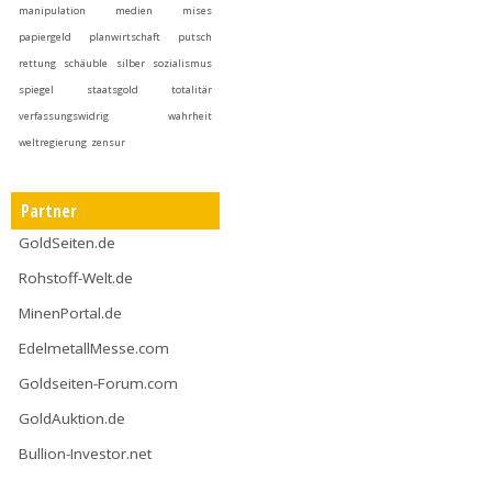
manipulation
medien
mises
papiergeld
planwirtschaft
putsch
rettung
schäuble
silber
sozialismus
spiegel
staatsgold
totalitär
verfassungswidrig
wahrheit
weltregierung
zensur
Partner
GoldSeiten.de
Rohstoff-Welt.de
MinenPortal.de
EdelmetallMesse.com
Goldseiten-Forum.com
GoldAuktion.de
Bullion-Investor.net