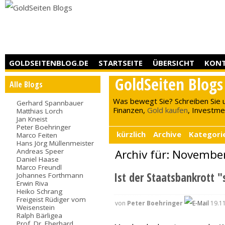
GOLDSEITENBLOG.DE
STARTSEITE
ÜBERSICHT
KON
GoldSeiten Blogs
Alle Blogs
Was bewegt Sie? Schreiben Sie 
Gerhard Spannbauer
Finanzen,
Gold kaufen
, Investment
Matthias Lorch
Jan Kneist
Peter Boehringer
kürzlich
Archive
Kategori
Marco Feiten
Hans Jörg Müllenmeister
Andreas Speer
Archiv für: Novembe
Daniel Haase
Marco Freundl
Ist der Staatsbankrott "
Johannes Forthmann
Erwin Riva
Heiko Schrang
Freigeist Rüdiger vom
von
Peter Boehringer
19.11
Weisenstein
Ralph Bärligea
Prof. Dr. Eberhard