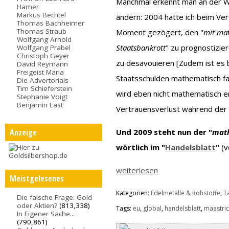
Manchmal erkennt man an der Wo
Hamer
Markus Bechtel
ändern: 2004 hatte ich beim Ver
Thomas Bachheimer
Thomas Straub
Moment gezögert, den "
mit ma
Wolfgang Arnold
Staatsbankrott
" zu prognostizie
Wolfgang Prabel
Christoph Geyer
zu desavouieren [Zudem ist es 
David Reymann
Freigeist Maria
Staatsschulden mathematisch fa
Die Advertorials
Tim Schieferstein
wird eben nicht mathematisch e
Stephanie Voigt
Benjamin Last
Vertrauensverlust während der 
Anzeige
Und 2009 steht nun der "
math
wörtlich im "
Handelsblatt
"
(v
weiterlesen
Meistgelesenes
Kategorien:
Edelmetalle & Rohstoffe
,
T
Die falsche Frage: Gold
oder Aktien?
(813,338)
Tags:
eu
,
global
,
handelsblatt
,
maastric
In Eigener Sache...
(790,861)