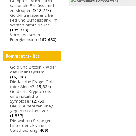
Goldpreis: Auch durch
9 Kommentare »
saisonale Einflüsse nicht
zu stoppen
(342,278)
Gold-Intransparenz bei
Fed und Bundesbank: Im
Westen nichts Neues
(195,373)
Vom deutschen
Energieunsinn
(167,680)
Kommentar-Hits
Gold und Bitcoin - Wider
das Finanzsystem
(16,386)
Die falsche Frage: Gold
oder Aktien?
(15,824)
Gold und Kryptocoins -
eine natürliche
Symbiose?
(2,750)
Die USA bereiten Krieg
gegen Russland vor
(1,857)
Die wahren Strategen
hinter der Ukraine-
Verschwörung
(409)