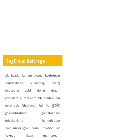
TagCloud Beiträge
afd
baader
bailout
blogger
boehringer
bundesbank
bundestag
bverfg
deutsches gold
dollar
draghi
eu
edelmetalle
efsf
esm
euliten
eur
gold
euro
ezb
falschgeld
fed
ftd
goldindikatoren
goldstandard
griechenland
handelsblatt
holt unser gold heim
inflation
iwf
keynes
lügen
mainstream