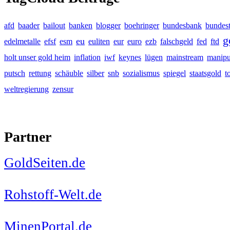
afd
baader
bailout
banken
blogger
boehringer
bundesbank
bundes
g
eu
edelmetalle
efsf
esm
euliten
eur
euro
ezb
falschgeld
fed
ftd
holt unser gold heim
inflation
iwf
keynes
lügen
mainstream
manipu
putsch
rettung
schäuble
silber
snb
sozialismus
spiegel
staatsgold
t
weltregierung
zensur
Partner
GoldSeiten.de
Rohstoff-Welt.de
MinenPortal.de