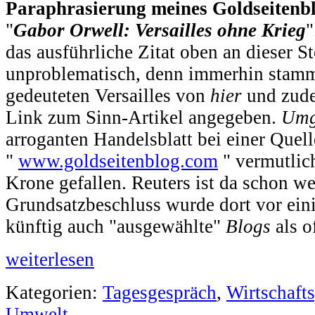
Paraphrasierung meines Goldseitenbl
"
Gabor Orwell: Versailles ohne Krieg
"
das ausführliche Zitat oben an dieser St
unproblematisch, denn immerhin stamm
gedeuteten Versailles von
hier
und zude
Link zum Sinn-Artikel angegeben.
Umg
arroganten Handelsblatt bei einer Quel
"
www.goldseitenblog.com
" vermutlic
Krone gefallen. Reuters ist da schon wei
Grundsatzbeschluss wurde dort vor ein
künftig auch "ausgewählte"
Blogs
als o
weiterlesen
Kategorien:
Tagesgespräch
,
Wirtschafts
Umwelt