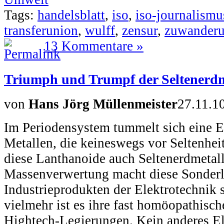
Tags:
handelsblatt
,
iso
,
iso-journalismu
transferunion
,
wulff
,
zensur
,
zuwander
13 Kommentare »
Triumph und Trumpf der Seltenerdm
von
Hans Jörg Müllenmeister
27.11.1
Im Periodensystem tummelt sich eine 
Metallen, die keineswegs vor Seltenhei
diese Lanthanoide auch Seltenerdmetall
Massenverwertung macht diese Sonderl
Industrieprodukten der Elektrotechnik 
vielmehr ist es ihre fast homöopathisch
Hightech-Legierungen. Kein anderes E