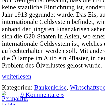
Nur Wenigen ist bekannt, dass die FED
keine staatliche Einrichtung ist, sonder
Jahr 1913 gegründet wurde. Das Eis, au
internationale Geldsystem befindet, wi
anhand der jüngsten Finanzkrisen sehen
sich die G20-Staaten in Asien, wo eine
internationale Geldsystem ist, welches
aufrechterhalten werden soll. Mit ande
die Öllampe im Auto ein Pflaster, in d
Problem des Ölverlustes gelöst wurde.
weiterlesen
Kategorien:
Bankenkrise
,
Wirtschaftspo
9 Kommentare »
1
2
3
4
»