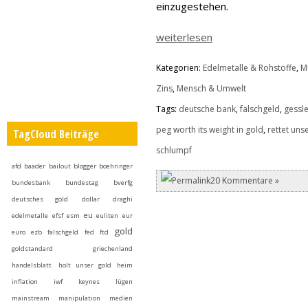
einzugestehen.
weiterlesen
Kategorien:
Edelmetalle & Rohstoffe
,
M
Zins
,
Mensch & Umwelt
Tags:
deutsche bank
,
falschgeld
,
gessl
peg worth its weight in gold
,
rettet uns
TagCloud Beiträge
schlumpf
afd
baader
bailout
blogger
boehringer
20 Kommentare »
bundesbank
bundestag
bverfg
deutsches gold
dollar
draghi
eu
edelmetalle
efsf
esm
euliten
eur
gold
euro
ezb
falschgeld
fed
ftd
goldstandard
griechenland
handelsblatt
holt unser gold heim
inflation
iwf
keynes
lügen
mainstream
manipulation
medien