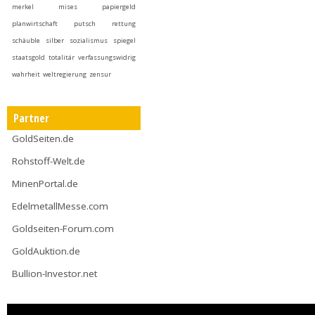
merkel
mises
papiergeld
planwirtschaft
putsch
rettung
schäuble
silber
sozialismus
spiegel
staatsgold
totalitär
verfassungswidrig
wahrheit
weltregierung
zensur
Partner
GoldSeiten.de
Rohstoff-Welt.de
MinenPortal.de
EdelmetallMesse.com
Goldseiten-Forum.com
GoldAuktion.de
Bullion-Investor.net