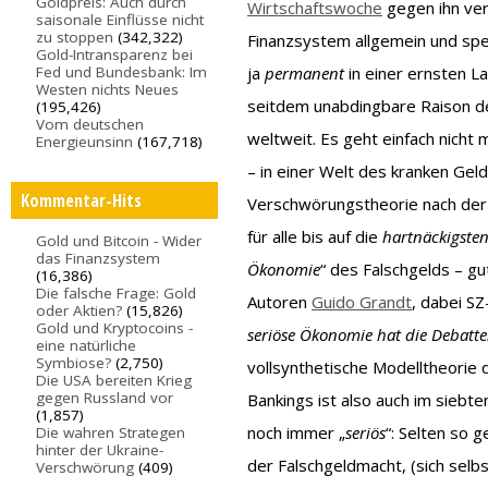
Goldpreis: Auch durch
Wirtschaftswoche
gegen ihn ver
saisonale Einflüsse nicht
zu stoppen
(342,322)
Finanzsystem allgemein und spe
Gold-Intransparenz bei
ja
permanent
in einer ernsten L
Fed und Bundesbank: Im
Westen nichts Neues
seitdem unabdingbare Raison de
(195,426)
Vom deutschen
weltweit. Es geht einfach nich
Energieunsinn
(167,718)
– in einer Welt des kranken Gel
Kommentar-Hits
Verschwörungstheorie nach der 
für alle bis auf die
hartnäckigste
Gold und Bitcoin - Wider
das Finanzsystem
Ökonomie
“ des Falschgelds – gu
(16,386)
Die falsche Frage: Gold
Autoren
Guido Grandt
, dabei S
oder Aktien?
(15,826)
Gold und Kryptocoins -
seriöse Ökonomie hat die Debatte
eine natürliche
Symbiose?
(2,750)
vollsynthetische Modelltheorie 
Die USA bereiten Krieg
gegen Russland vor
Bankings ist also auch im siebte
(1,857)
noch immer „
seriös
“: Selten so 
Die wahren Strategen
hinter der Ukraine-
der Falschgeldmacht, (sich selb
Verschwörung
(409)