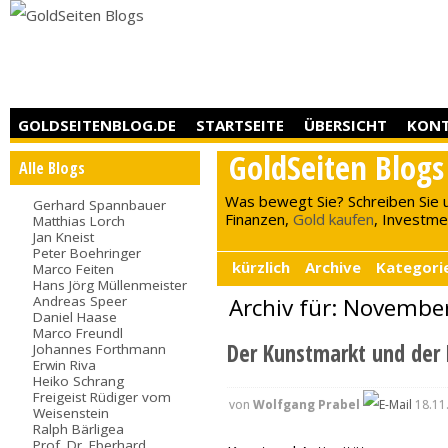
GOLDSEITENBLOG.DE
STARTSEITE
ÜBERSICHT
KON
GoldSeiten Blogs
Alle Blogs
Was bewegt Sie? Schreiben Sie 
Gerhard Spannbauer
Finanzen,
Gold kaufen
, Investment
Matthias Lorch
Jan Kneist
Peter Boehringer
kürzlich
Archive
Kategori
Marco Feiten
Hans Jörg Müllenmeister
Andreas Speer
Archiv für: Novembe
Daniel Haase
Marco Freundl
Der Kunstmarkt und der 
Johannes Forthmann
Erwin Riva
Heiko Schrang
Freigeist Rüdiger vom
von
Wolfgang Prabel
18.11
Weisenstein
Ralph Bärligea
Prof. Dr. Eberhard