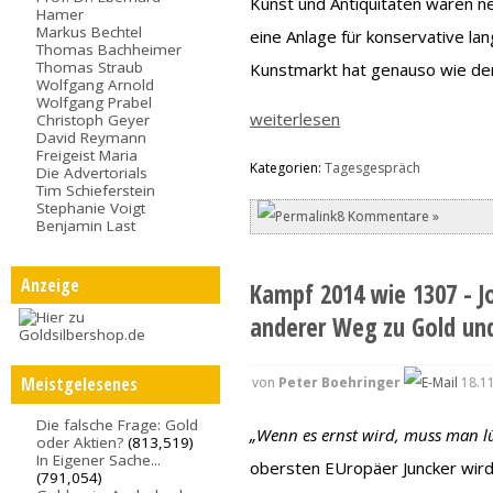
Kunst und Antiquitäten waren n
Hamer
Markus Bechtel
eine Anlage für konservative la
Thomas Bachheimer
Thomas Straub
Kunstmarkt hat genauso wie der
Wolfgang Arnold
Wolfgang Prabel
weiterlesen
Christoph Geyer
David Reymann
Freigeist Maria
Kategorien:
Tagesgespräch
Die Advertorials
Tim Schieferstein
Stephanie Voigt
8 Kommentare »
Benjamin Last
Anzeige
Kampf 2014 wie 1307 - Jo
anderer Weg zu Gold und
Meistgelesenes
von
Peter Boehringer
18.11
Die falsche Frage: Gold
„Wenn es ernst wird, muss man l
oder Aktien?
(813,519)
In Eigener Sache...
obersten EUropäer Juncker wird
(791,054)