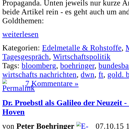
Propaganda. Unten jeweils nur kurze Anr
beide Artikel rein - es geht auch um and
Goldthemen:
weiterlesen
Kategorien:
Edelmetalle & Rohstoffe
,
Tagesgespräch
,
Wirtschaftspolitik
Tags:
bloomberg
,
boehringer
,
bundesb
wirtschafts nachrichten
,
dwn
,
ft
,
gold. 
7 Kommentare »
Dr. Proebstl als Galileo der Neuzeit 
Hoven
von
Peter Boehringer
07.10.15 