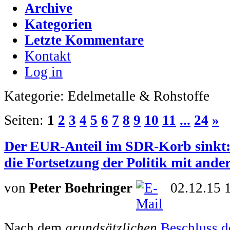
Archive
Kategorien
Letzte Kommentare
Kontakt
Log in
Kategorie: Edelmetalle & Rohstoffe
Seiten:
1
2
3
4
5
6
7
8
9
10
11
...
24
»
Der EUR-Anteil im SDR-Korb sinkt:
die Fortsetzung der Politik mit ande
von
Peter Boehringer
02.12.15 
Nach dem
grundsätzlichen
Beschluss 