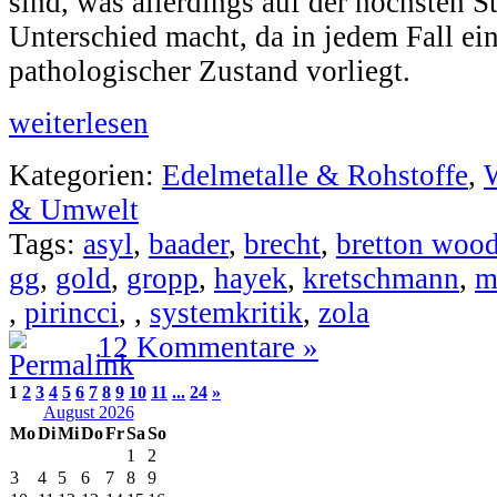
sind, was allerdings auf der höchsten S
Unterschied macht, da in jedem Fall ein 
pathologischer Zustand vorliegt.
weiterlesen
Kategorien:
Edelmetalle & Rohstoffe
,
W
& Umwelt
Tags:
asyl
,
baader
,
brecht
,
bretton woo
gg
,
gold
,
gropp
,
hayek
,
kretschmann
,
m
,
pirincci
,
,
systemkritik
,
zola
12 Kommentare »
1
2
3
4
5
6
7
8
9
10
11
...
24
»
August 2026
Mo
Di
Mi
Do
Fr
Sa
So
1
2
3
4
5
6
7
8
9