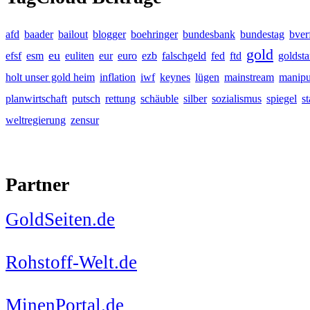
afd
baader
bailout
blogger
boehringer
bundesbank
bundestag
bver
gold
eu
efsf
esm
euliten
eur
euro
ezb
falschgeld
fed
ftd
goldst
holt unser gold heim
inflation
iwf
keynes
lügen
mainstream
manipu
planwirtschaft
putsch
rettung
schäuble
silber
sozialismus
spiegel
s
weltregierung
zensur
Partner
GoldSeiten.de
Rohstoff-Welt.de
MinenPortal.de