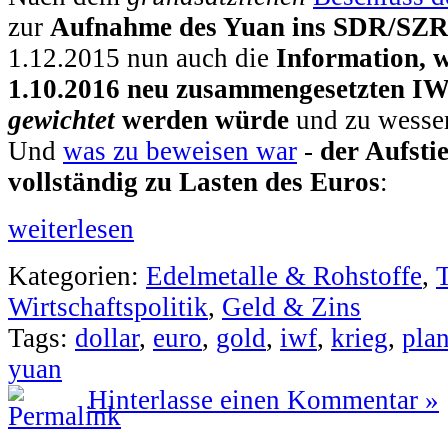
zur
Aufnahme des Yuan ins SDR/SZ
1.12.2015 nun auch die
Information, 
1.10.2016 neu zusammengesetzten 
gewichtet
werden würde
und zu wessen
Und
was zu beweisen war
-
der Aufsti
vollständig zu Lasten des Euros
:
weiterlesen
Kategorien:
Edelmetalle & Rohstoffe
,
Wirtschaftspolitik
,
Geld & Zins
Tags:
dollar
,
euro
,
gold
,
iwf
,
krieg
,
plan
yuan
Hinterlasse einen Kommentar »