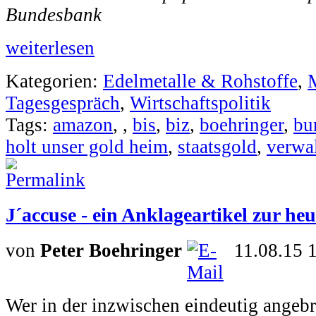
Bundesbank
weiterlesen
Kategorien:
Edelmetalle & Rohstoffe
,
Tagesgespräch
,
Wirtschaftspolitik
Tags:
amazon
,
,
bis
,
biz
,
boehringer
,
bu
holt unser gold heim
,
staatsgold
,
verwa
J´accuse - ein Anklageartikel zur he
von
Peter Boehringer
11.08.15 
Wer in der inzwischen eindeutig ange