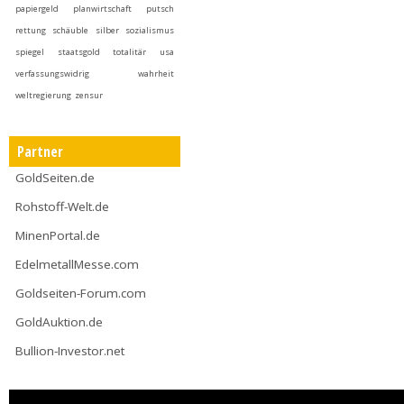
papiergeld
planwirtschaft
putsch
rettung
schäuble
silber
sozialismus
spiegel
staatsgold
totalitär
usa
verfassungswidrig
wahrheit
weltregierung
zensur
Partner
GoldSeiten.de
Rohstoff-Welt.de
MinenPortal.de
EdelmetallMesse.com
Goldseiten-Forum.com
GoldAuktion.de
Bullion-Investor.net