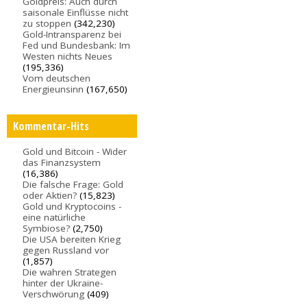
Goldpreis: Auch durch
saisonale Einflüsse nicht
zu stoppen
(342,230)
Gold-Intransparenz bei
Fed und Bundesbank: Im
Westen nichts Neues
(195,336)
Vom deutschen
Energieunsinn
(167,650)
Kommentar-Hits
Gold und Bitcoin - Wider
das Finanzsystem
(16,386)
Die falsche Frage: Gold
oder Aktien?
(15,823)
Gold und Kryptocoins -
eine natürliche
Symbiose?
(2,750)
Die USA bereiten Krieg
gegen Russland vor
(1,857)
Die wahren Strategen
hinter der Ukraine-
Verschwörung
(409)