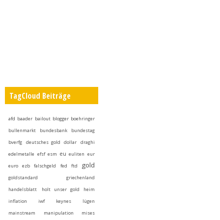
TagCloud Beiträge
afd
baader
bailout
blogger
boehringer
bullenmarkt
bundesbank
bundestag
bverfg
deutsches gold
dollar
draghi
eu
edelmetalle
efsf
esm
euliten
eur
gold
euro
ezb
falschgeld
fed
ftd
goldstandard
griechenland
handelsblatt
holt unser gold heim
inflation
iwf
keynes
lügen
mainstream
manipulation
mises