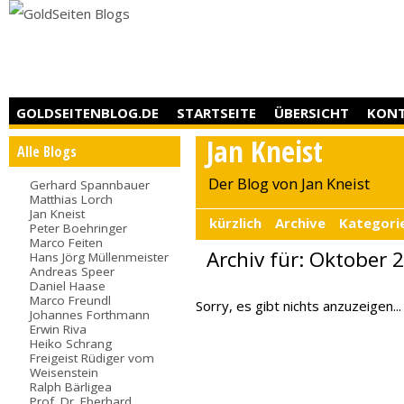
GOLDSEITENBLOG.DE
STARTSEITE
ÜBERSICHT
KON
Jan Kneist
Alle Blogs
Der Blog von Jan Kneist
Gerhard Spannbauer
Matthias Lorch
Jan Kneist
kürzlich
Archive
Kategori
Peter Boehringer
Marco Feiten
Archiv für: Oktober 
Hans Jörg Müllenmeister
Andreas Speer
Daniel Haase
Marco Freundl
Sorry, es gibt nichts anzuzeigen...
Johannes Forthmann
Erwin Riva
Heiko Schrang
Freigeist Rüdiger vom
Weisenstein
Ralph Bärligea
Prof. Dr. Eberhard