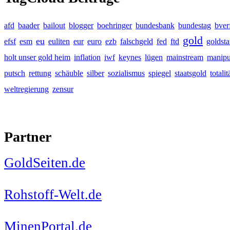
afd
baader
bailout
blogger
boehringer
bundesbank
bundestag
bver
gold
eu
efsf
esm
euliten
eur
euro
ezb
falschgeld
fed
ftd
goldst
holt unser gold heim
inflation
iwf
keynes
lügen
mainstream
manipu
putsch
rettung
schäuble
silber
sozialismus
spiegel
staatsgold
totalit
weltregierung
zensur
Partner
GoldSeiten.de
Rohstoff-Welt.de
MinenPortal.de