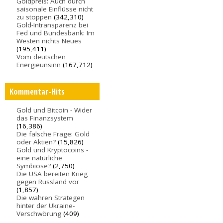
Goldpreis: Auch durch
saisonale Einflüsse nicht
zu stoppen
(342,310)
Gold-Intransparenz bei
Fed und Bundesbank: Im
Westen nichts Neues
(195,411)
Vom deutschen
Energieunsinn
(167,712)
Kommentar-Hits
Gold und Bitcoin - Wider
das Finanzsystem
(16,386)
Die falsche Frage: Gold
oder Aktien?
(15,826)
Gold und Kryptocoins -
eine natürliche
Symbiose?
(2,750)
Die USA bereiten Krieg
gegen Russland vor
(1,857)
Die wahren Strategen
hinter der Ukraine-
Verschwörung
(409)