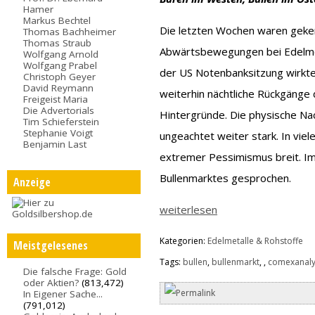
Hamer
Markus Bechtel
Die letzten Wochen waren geke
Thomas Bachheimer
Thomas Straub
Abwärtsbewegungen bei Edelmet
Wolfgang Arnold
Wolfgang Prabel
der US Notenbanksitzung wirkt
Christoph Geyer
David Reymann
weiterhin nächtliche Rückgänge
Freigeist Maria
Die Advertorials
Hintergründe. Die physische Na
Tim Schieferstein
Stephanie Voigt
ungeachtet weiter stark. In vie
Benjamin Last
extremer Pessimismus breit. I
Bullenmarktes gesprochen.
Anzeige
weiterlesen
Kategorien:
Edelmetalle & Rohstoffe
Meistgelesenes
Tags:
bullen
,
bullenmarkt
,
,
comexanal
Die falsche Frage: Gold
oder Aktien?
(813,472)
In Eigener Sache...
(791,012)