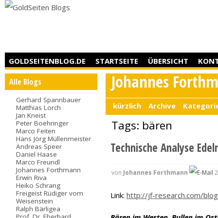
GOLDSEITENBLOG.DE
STARTSEITE
ÜBERSICHT
KON
Johannes Forth
Alle Blogs
Gerhard Spannbauer
kürzlich
Archive
Kategori
Matthias Lorch
Jan Kneist
Tags: bären
Peter Boehringer
Marco Feiten
Hans Jörg Müllenmeister
Technische Analyse Edel
Andreas Speer
Daniel Haase
Marco Freundl
Johannes Forthmann
von
Johannes Forthmann
2
Erwin Riva
Heiko Schrang
Freigeist Rüdiger vom
Link:
http://jf-research.com/blog
Weisenstein
Ralph Bärligea
Prof. Dr. Eberhard
Bären im Westen, Bullen im Os