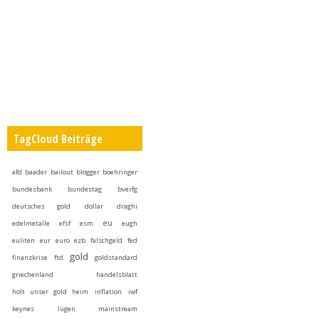
TagCloud Beiträge
afd
baader
bailout
blogger
boehringer
bundesbank
bundestag
bverfg
deutsches gold
dollar
draghi
eu
edelmetalle
efsf
esm
eugh
euliten
eur
euro
ezb
falschgeld
fed
gold
finanzkrise
ftd
goldstandard
griechenland
handelsblatt
holt unser gold heim
inflation
iwf
keynes
lügen
mainstream