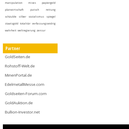
manipulation
mises
papiergeld
planwirtschaft
putsch
rettung
schäuble
silber
sozialismus
spiegel
staatsgold
totalitär
verfassungswidrig
wahrheit
weltregierung
zensur
Partner
GoldSeiten.de
Rohstoff-Welt.de
MinenPortal.de
EdelmetallMesse.com
Goldseiten-Forum.com
GoldAuktion.de
Bullion-Investor.net