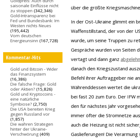
Goldpreis: Auch durch
saisonale Einflüsse nicht
über die größte Kriegsmaschine
zu stoppen
(342,346)
Gold-Intransparenz bei
Fed und Bundesbank: Im
In der Ost-Ukraine glimmt ein 
Westen nichts Neues
(195,442)
Waffenstillstand, der von der
Vom deutschen
wurde, um seine Truppen zu rett
Energieunsinn
(167,728)
Gespräche wurden von Seiten d
Kommentar-Hits
vertagt und dann ganz
abgelehn
danach den Kriegszustand auszu
Gold und Bitcoin - Wider
das Finanzsystem
Befehl ihrer Auftraggeber nie an
(16,386)
Die falsche Frage: Gold
Währenddessen wertet die ukrai
oder Aktien?
(15,826)
Gold und Kryptocoins -
bei fast 20 zum Euro. Der IFW
eine natürliche
Symbiose?
(2,750)
den für nächstes Jahr vorgesehen
Die USA bereiten Krieg
gegen Russland vor
immer öfter die Stromnetze aus
(1,857)
Die wahren Strategen
auch die Heizung ist nicht sich
hinter der Ukraine-
Gaslieferungen! Die Verarmung 
Verschwörung
(409)