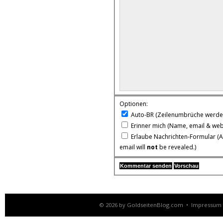
Optionen:
Auto-BR
(Zeilenumbrüche werden
Erinner mich
(Name, email & web
Erlaube Nachrichten-Formular
(A
email will
not
be revealed.)
© 2026 by
GoldseitenBlog.com
•
Impressum