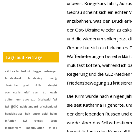
unbeirrt Kriegskurs fährt, Aufr
Gebräu scheint sich ein echter 
anzubahnen, was den Druck erhöh
der Ost-Ukraine wieder zu eska
und die wiederum sollen jetzt di
Gerade hat sich ein bekanntes T
Waffenlieferungen bereiterklärt.
TagCloud Beiträge
muß fast kotzen, während ich da
afd
baader
bailout
blogger
boehringer
Regierung und die GEZ-Medien 
bundesbank
bundestag
bverfg
Friedensbewegung zu kritisieren
deutsches gold
dollar
draghi
eu
edelmetalle
efsf
esm
eugh
Die Krim wurde nach einigen Ja
euliten
eur
euro
ezb
falschgeld
fed
sie seit Katharina II gehörte, 
gold
ftd
goldstandard
griechenland
der dort lebenden Russen und o
handelsblatt
holt unser gold heim
inflation
iwf
keynes
lügen
wurde. Aber das Selbstbestimmu
mainstream
manipulation
mises
Imperialisten in den Kram paßt!