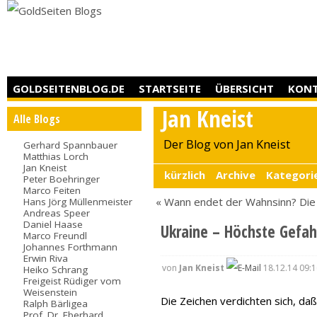
GOLDSEITENBLOG.DE
STARTSEITE
ÜBERSICHT
KON
Jan Kneist
Alle Blogs
Der Blog von Jan Kneist
Gerhard Spannbauer
Matthias Lorch
Jan Kneist
kürzlich
Archive
Kategori
Peter Boehringer
Marco Feiten
« Wann endet der Wahnsinn?
Die
Hans Jörg Müllenmeister
Andreas Speer
Daniel Haase
Ukraine – Höchste Gefah
Marco Freundl
Johannes Forthmann
Erwin Riva
von
Jan Kneist
18.12.14 09:1
Heiko Schrang
Freigeist Rüdiger vom
Weisenstein
Die Zeichen verdichten sich, daß
Ralph Bärligea
Prof. Dr. Eberhard