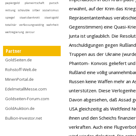
papiergeld
planwirtschaft
putsch
erwähnt, auf der Krim das Krie
rettung
schäuble
silber
sozialismus
Repräsentantenhaus verabschi
spiegel
staatsbankrott
staatsgold
totalitär
verfassungswidrig
wahrheit
Gegenstimmen) eine Quasi-Krieg
weltregierung
zensur
Junta ist unglaublich. Die Reso
Anschuldigungen gegen Rußland.
Partner
Truppen aus der Ukraine (wurde
GoldSeiten.de
Phantom- Konvois geliefert und
Rohstoff-Welt.de
Rußland eine völlig unannehmbar
MinenPortal.de
Russen keine Waffen mehr an As
EdelmetallMesse.com
unterstützen. Diese Verlogenhe
Goldseiten-Forum.com
Davon abgesehen, daß Assad ge
GoldAuktion.de
USA gleichzeitig als Weltfeind 
ihnen und den Scheichs finanzie
Bullion-Investor.net
verkraften. Auch eine Flugverbo