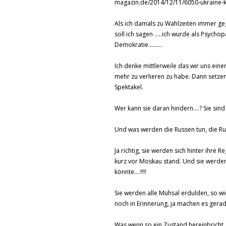
magazin.de/2014/12/11/6050-ukraine-ko
Als ich damals zu Wahlzeiten immer g
soll ich sagen .....ich wurde als Psycho
Demokratie.........
Ich denke mittlerweile das wir uns ein
mehr zu verlieren zu habe. Dann setze
Spektakel.
Wer kann sie daran hindern....? Sie sin
Und was werden die Russen tun, die Rus
Ja richtig, sie werden sich hinter ihre 
kurz vor Moskau stand. Und sie werden
könnte....!!!!
Sie werden alle Mühsal erdulden, so wi
noch in Erinnerung, ja machen es gerade
Was wenn so ein Zustand hereinbricht, 