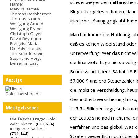
schwerwiegenden militärischen
Hamer
Markus Bechtel
Blog öfter gelesen haben, dann w
Thomas Bachheimer
Thomas Straub
friedliche Lösung geglaubt habe
Wolfgang Arnold
Wolfgang Prabel
Christoph Geyer
Man hat immer die Hoffnung, ab
David Reymann
Freigeist Maria
daß es keinen Widerstand oder g
Die Advertorials
Unterwerfung. Wer das nicht wi
Tim Schieferstein
Stephanie Voigt
die finanzielle Lage nie so völlig
Benjamin Last
Bundesschuld der USA hat 18 Bil
Anzeige
57.000 $ und pro Steuerzahler 
die implizite Verschuldung, haup
Gesundheitsversicherung hinzu, 
Meistgelesenes
115,54 Billionen liegt, so ist m
der Leute sind noch nicht mal ei
Die falsche Frage: Gold
oder Aktien?
(813,634)
verfahren und das global. Was d
In Eigener Sache...
(791,144)
Staaten wesentlich noch übler dra