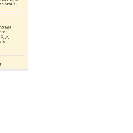
h voraus?
inträge
,
are
träge
,
are