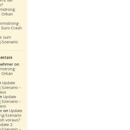
h?
rmstrong
– Orkan
Armstrong-
– Euro-Crash
te zum
-Szenario
entare
rnehmer on
rmstrong
– Orkan
n
Update
 Szenario –
aus
on
Update
 Szenario –
aus
er on
Update
ng-Szenario
ash voraus?
pdate 2
-Szenario –