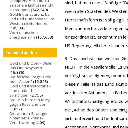
Goldpreis: Auch durch
sind, hat man eine US-hörige "De
saisonale Einflüsse nicht
zu stoppen
(342,240)
wie in allen Staaten des Westens
Gold-Intransparenz bei
Fed und Bundesbank: Im
Herrschaftsform ist völlig egal,
Westen nichts Neues
(195,343)
Menschenrechtsverletzungen spi
Vom deutschen
einzuordnen ist, erkennt man lei
Energieunsinn
(167,653)
US Regierung. All diese Länder s
Kommentar-Hits
3. Das Land ist- aus welchen G
Gold und Bitcoin - Wider
NICHT in die Vasallenrolle. Es u
das Finanzsystem
(16,386)
verfolgt seine eigenen, mehr od
Die falsche Frage: Gold
oder Aktien?
(15,823)
diesem Falle ist das Land akut
Gold und Kryptocoins -
eine natürliche
verdeckten Aktionen al la Farbe
Symbiose?
(2,750)
Die USA bereiten Krieg
Wirtschaftsschädigung etc. zu w
gegen Russland vor
(1,857)
die „Achse des Bösen“ und einig
Die wahren Strategen
hinter der Ukraine-
nicht unterwirft und bedeutsam is
Verschwörung
(409)
Argentinien, Nordkorea und neu