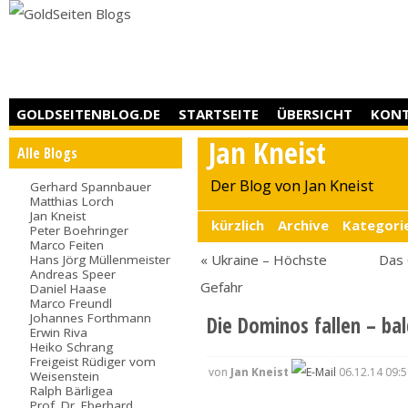
GOLDSEITENBLOG.DE
STARTSEITE
ÜBERSICHT
KON
Jan Kneist
Alle Blogs
Der Blog von Jan Kneist
Gerhard Spannbauer
Matthias Lorch
Jan Kneist
kürzlich
Archive
Kategori
Peter Boehringer
Marco Feiten
« Ukraine – Höchste
Das 
Hans Jörg Müllenmeister
Andreas Speer
Gefahr
Daniel Haase
Marco Freundl
Johannes Forthmann
Die Dominos fallen – bal
Erwin Riva
Heiko Schrang
Freigeist Rüdiger vom
von
Jan Kneist
06.12.14 09:5
Weisenstein
Ralph Bärligea
Prof. Dr. Eberhard