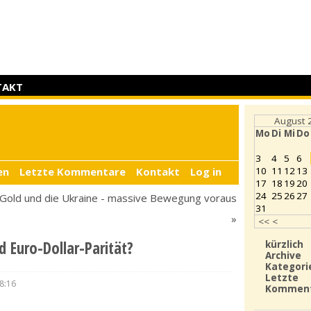
TAKT
August 
Mo
Di
Mi
Do
3
4
5
6
en
Letzte Kommentare
Kontakt
Log in
10
11
12
13
17
18
19
20
24
25
26
27
Gold und die Ukraine - massive Bewegung voraus
31
»
<<
<
d Euro-Dollar-Parität?
kürzlich
Archive
Kategori
Letzte
8:16
Kommen