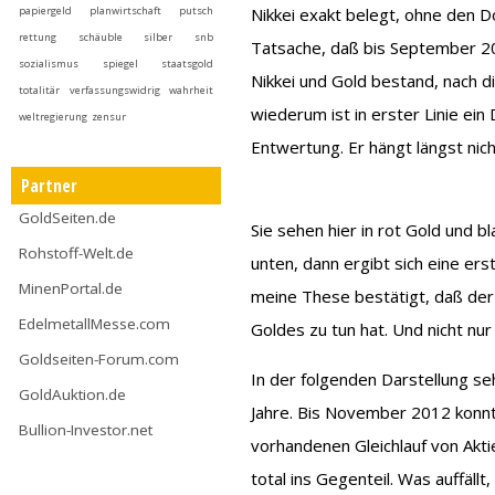
papiergeld
planwirtschaft
putsch
Nikkei exakt belegt, ohne den 
rettung
schäuble
silber
snb
Tatsache, daß bis September 20
sozialismus
spiegel
staatsgold
Nikkei und Gold bestand, nach d
totalitär
verfassungswidrig
wahrheit
wiederum ist in erster Linie ein
weltregierung
zensur
Entwertung. Er hängt längst n
Partner
GoldSeiten.de
Sie sehen hier in rot Gold und b
Rohstoff-Welt.de
unten, dann ergibt sich eine ers
MinenPortal.de
meine These bestätigt, daß der
EdelmetallMesse.com
Goldes zu tun hat. Und nicht nu
Goldseiten-Forum.com
In der folgenden Darstellung s
GoldAuktion.de
Jahre. Bis November 2012 konn
Bullion-Investor.net
vorhandenen Gleichlauf von Akti
total ins Gegenteil. Was auffäll