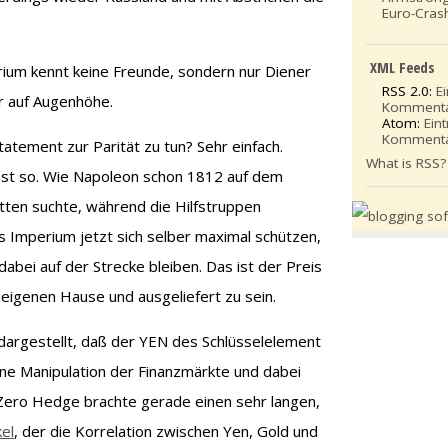
Euro-Cras
XML Feeds
ium kennt keine Freunde, sondern nur Diener
RSS 2.0:
E
r auf Augenhöhe.
Komment
Atom:
Ein
Komment
atement zur Parität zu tun? Sehr einfach.
What is RSS?
nst so. Wie Napoleon schon 1812 auf dem
tten suchte, während die Hilfstruppen
s Imperium jetzt sich selber maximal schützen,
abei auf der Strecke bleiben. Das ist der Preis
 eigenen Hause und ausgeliefert zu sein.
h dargestellt, daß der YEN des Schlüsselelement
ene Manipulation der Finanzmärkte und dabei
 Zero Hedge brachte gerade einen sehr langen,
kel
, der die Korrelation zwischen Yen, Gold und