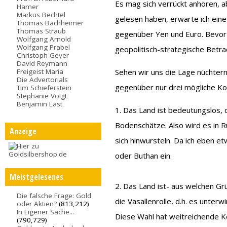
Es mag sich verrückt anhören, ab
Hamer
Markus Bechtel
gelesen haben, erwarte ich ein
Thomas Bachheimer
Thomas Straub
gegenüber Yen und Euro. Bevor
Wolfgang Arnold
Wolfgang Prabel
geopolitisch-strategische Betra
Christoph Geyer
David Reymann
Freigeist Maria
Sehen wir uns die Lage nüchtern
Die Advertorials
gegenüber nur drei mögliche Kon
Tim Schieferstein
Stephanie Voigt
Benjamin Last
1. Das Land ist bedeutungslos, d
Bodenschätze. Also wird es in 
Anzeige
sich hinwursteln. Da ich eben et
oder Buthan ein.
Meistgelesenes
2. Das Land ist- aus welchen G
Die falsche Frage: Gold
die Vasallenrolle, d.h. es unter
oder Aktien?
(813,212)
In Eigener Sache...
Diese Wahl hat weitreichende K
(790,729)