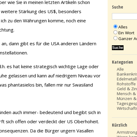
er wie Sie in meinen letzten Artikeln schon
Suche
e weitere Stärkung des US$, besonders
 ich zu den Währungen komme, noch eine
Alles
chtung.
Ein Wort
Ganzer A
 an, dann gibt es für die USA anderen Ländern
stellationen.
Kategorien
.h. es hat keine strategisch wichtige Lage oder
Alle
Bankenkri
Ruhe gelassen und kann auf niedrigem Niveau vor
Edelmetal
Rohstoffe
was phantasielos bin, fallen mir nur Swasiland
Geld & Zi
Mensch &
Münzen &
Tagesges
Wirtschafts
ründen auch immer- bedeutend und begibt sich in
wirft sich offen oder verdeckt der US Oberhoheit.
Kürzlich
onsequenzen. Da die Bürger ungern Vasallen
Armstrong
Wann kom