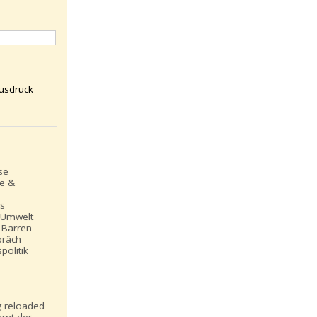
usdruck
se
le &
ns
 Umwelt
 Barren
präch
politik
 reloaded
mt der