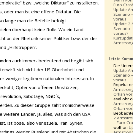
mokratie" bzw. „weiche Diktatur“ zu installieren,
Euro-Cras
Update A
, oder man ist eine offene Diktatur. Die
Szenario 
voraus
 so lange man die Befehle befolgt.
Update 2 
Szenario 
elen überhaupt keine Rolle. Wo ein Land
voraus?
Kurzupda
cht an der Rhetorik seiner Politiker bzw. der der
Armstrong
ind „Hilfstruppen“.
Letzte Komm
ründen auch immer- bedeutend und begibt sich
Der Unte
nterwirft sich nicht der US Oberhoheit und
Update A
Szenario 
er weniger legitimen nationalen Interessen. In
voraus
Ropeka o
 bedroht, Opfer von offenen Umstürzen,
Armstrong
Orkan vor
nrevolution, Sabotage, NGO´s,
esel ohr 
Armstrong
erden. Zu dieser Gruppe zählt ironischerweise
Orkan vor
Beobacht
e weitere Länder. Ja, alles, was sich den USA
2 Armstro
t, ist böse, also Venezuela, Iran, Syrien,
– Euro-Cr
wolf on
U
erdings wieder Russland und mit Abstrichen die
Armstrong