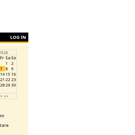
LOG IN
2026
Fr
Sa
So
1
2
7
8
9
14
15
16
21
22
23
28
29
30
>
>>
en
tare