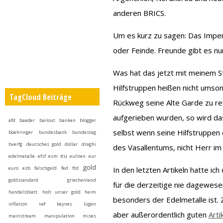
anderen BRICS.
Um es kurz zu sagen: Das Imper
oder Feinde. Freunde gibt es nu
Was hat das jetzt mit meinem St
Hilfstruppen heißen nicht umso
TagCloud Beiträge
Rückweg seine Alte Garde zu re
aufgerieben wurden, so wird da
afd
baader
bailout
banken
blogger
selbst wenn seine Hilfstruppen d
boehringer
bundesbank
bundestag
bverfg
deutsches gold
dollar
draghi
des Vasallentums, nicht Herr im
eu
edelmetalle
efsf
esm
euliten
eur
gold
euro
ezb
falschgeld
fed
ftd
In den letzten Artikeln hatte ic
goldstandard
griechenland
für die derzeitige nie dagewes
handelsblatt
holt unser gold heim
besonders der Edelmetalle ist.
inflation
iwf
keynes
lügen
aber außerordentlich guten
Arti
mainstream
manipulation
mises