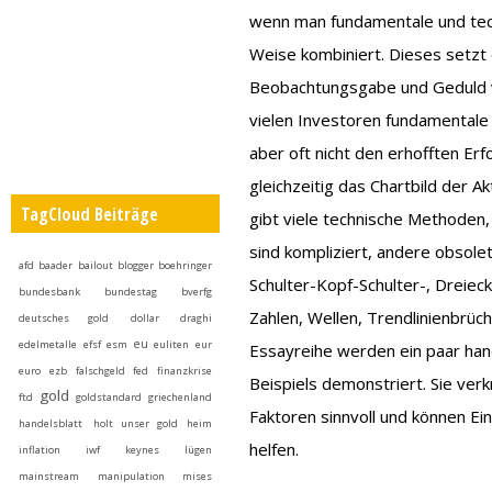
wenn man fundamentale und tech
Weise kombiniert. Dieses setzt
Beobachtungsgabe und Geduld vo
vielen Investoren fundamentale 
aber oft nicht den erhofften Erf
gleichzeitig das Chartbild der A
TagCloud Beiträge
gibt viele technische Methoden,
sind kompliziert, andere obsole
afd
baader
bailout
blogger
boehringer
Schulter-Kopf-Schulter-, Dreieck
bundesbank
bundestag
bverfg
Zahlen, Wellen, Trendlinienbrüch
deutsches gold
dollar
draghi
eu
edelmetalle
efsf
esm
euliten
eur
Essayreihe werden ein paar hand
euro
ezb
falschgeld
fed
finanzkrise
Beispiels demonstriert. Sie ver
gold
ftd
goldstandard
griechenland
Faktoren sinnvoll und können Ei
handelsblatt
holt unser gold heim
helfen.
inflation
iwf
keynes
lügen
mainstream
manipulation
mises