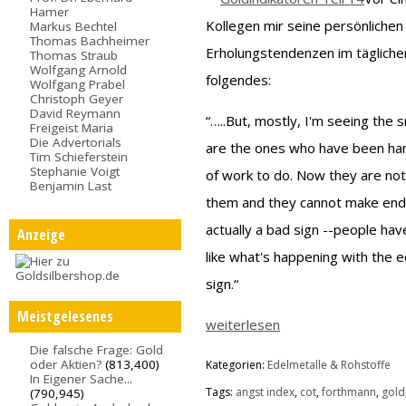
Hamer
Kollegen mir seine persönlichen 
Markus Bechtel
Thomas Bachheimer
Erholungstendenzen im täglichen 
Thomas Straub
Wolfgang Arnold
folgendes:
Wolfgang Prabel
Christoph Geyer
David Reymann
“…..But, mostly, I'm seeing the 
Freigeist Maria
Die Advertorials
are the ones who have been hang
Tim Schieferstein
Stephanie Voigt
of work to do. Now they are not 
Benjamin Last
them and they cannot make ends m
actually a bad sign --people hav
Anzeige
like what's happening with the e
sign.“
Meistgelesenes
weiterlesen
Die falsche Frage: Gold
oder Aktien?
(813,400)
Kategorien:
Edelmetalle & Rohstoffe
In Eigener Sache...
Tags:
angst index
,
cot
,
forthmann
,
gold
(790,945)