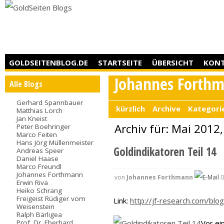
GOLDSEITENBLOG.DE
STARTSEITE
ÜBERSICHT
KON
Johannes Forth
Alle Blogs
Gerhard Spannbauer
kürzlich
Archive
Kategori
Matthias Lorch
Jan Kneist
Archiv für: Mai 2012,
Peter Boehringer
Marco Feiten
Hans Jörg Müllenmeister
Goldindikatoren Teil 14
Andreas Speer
Daniel Haase
Marco Freundl
Johannes Forthmann
von
Johannes Forthmann
0
Erwin Riva
Heiko Schrang
Freigeist Rüdiger vom
Link:
http://jf-research.com/blog
Weisenstein
Ralph Bärligea
Prof. Dr. Eberhard
Vor ei