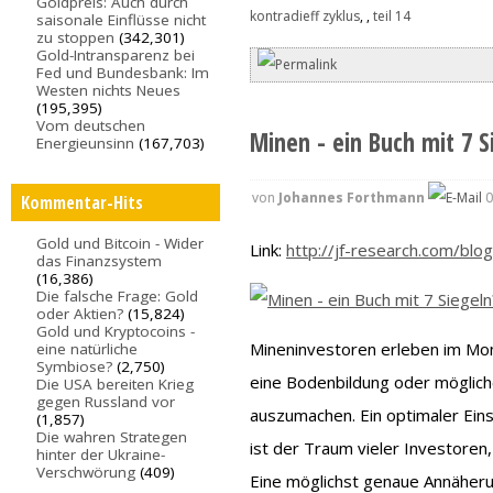
Goldpreis: Auch durch
kontradieff zyklus
,
,
teil 14
saisonale Einflüsse nicht
zu stoppen
(342,301)
Gold-Intransparenz bei
Fed und Bundesbank: Im
Westen nichts Neues
(195,395)
Vom deutschen
Minen - ein Buch mit 7 Si
Energieunsinn
(167,703)
von
Johannes Forthmann
0
Kommentar-Hits
Gold und Bitcoin - Wider
Link:
http://jf-research.com/blog
das Finanzsystem
(16,386)
Die falsche Frage: Gold
oder Aktien?
(15,824)
Gold und Kryptocoins -
Mineninvestoren erleben im Mome
eine natürliche
Symbiose?
(2,750)
eine Bodenbildung oder mögli
Die USA bereiten Krieg
gegen Russland vor
auszumachen. Ein optimaler Eins
(1,857)
Die wahren Strategen
ist der Traum vieler Investoren, 
hinter der Ukraine-
Verschwörung
(409)
Eine möglichst genaue Annäheru