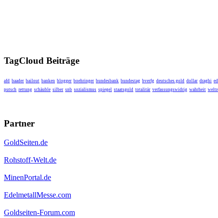
TagCloud Beiträge
afd
baader
bailout
banken
blogger
boehringer
bundesbank
bundestag
bverfg
deutsches gold
dollar
draghi
ed
putsch
rettung
schäuble
silber
snb
sozialismus
spiegel
staatsgold
totalitär
verfassungswidrig
wahrheit
weltr
Partner
GoldSeiten.de
Rohstoff-Welt.de
MinenPortal.de
EdelmetallMesse.com
Goldseiten-Forum.com