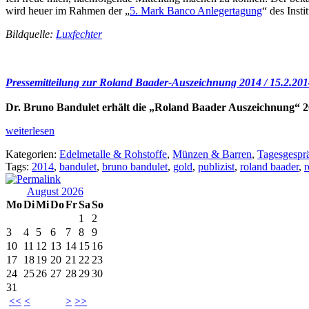
wird heuer im Rahmen der „
5. Mark Banco Anlegertagung
“ des Inst
Bildquelle:
Luxfechter
Pressemitteilung zur Roland Baader-Auszeichnung 2014 / 15.2.201
Dr. Bruno Bandulet erhält die „Roland Baader Auszeichnung“ 
weiterlesen
Kategorien:
Edelmetalle & Rohstoffe
,
Münzen & Barren
,
Tagesgespr
Tags:
2014
,
bandulet
,
bruno bandulet
,
gold
,
publizist
,
roland baader
,
r
August 2026
Mo
Di
Mi
Do
Fr
Sa
So
1
2
3
4
5
6
7
8
9
10
11
12
13
14
15
16
17
18
19
20
21
22
23
24
25
26
27
28
29
30
31
<<
<
>
>>