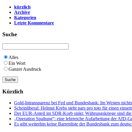
kürzlich
Archive
Kategorien
Letzte Kommentare
Suche
Alles
Ein Wort
Ganzer Ausdruck
Kürzlich
Gold-Intransparenz bei Fed und Bundesbank: Im Westen nicht
Scheinliberal: Helmut Krebs steht pars pro toto für einen ein
Der EUR-Anteil im SDR-Korb sinkt: Währungskriege sind die Fo
„Operation Spaltung“: eine lehrreiche Aufarbeitung der AfD
Es gibt weiterhin keine Barrenliste der Bundesbank zum deuts