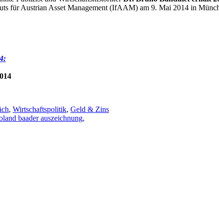
ituts für Austrian Asset Management (IfAAM) am 9. Mai 2014 in Münche
4:
2014
äch
,
Wirtschaftspolitik
,
Geld & Zins
oland baader auszeichnung
,