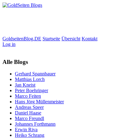
GoldseitenBlog.DE
Startseite
Übersicht
Kontakt
Log in
Alle Blogs
Gerhard Spannbauer
Matthias Lorch
Jan Kneist
Peter Boehringer
Marco Feiten
Hans Jörg Müllenmeister
Andreas Speer
Daniel Haase
Marco Freundl
Johannes Forthmann
Erwin Riva
Heiko Schrang