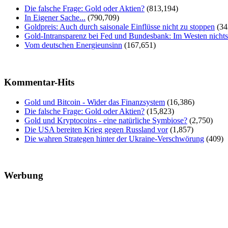
Die falsche Frage: Gold oder Aktien?
(813,194)
In Eigener Sache...
(790,709)
Goldpreis: Auch durch saisonale Einflüsse nicht zu stoppen
(34
Gold-Intransparenz bei Fed und Bundesbank: Im Westen nicht
Vom deutschen Energieunsinn
(167,651)
Kommentar-Hits
Gold und Bitcoin - Wider das Finanzsystem
(16,386)
Die falsche Frage: Gold oder Aktien?
(15,823)
Gold und Kryptocoins - eine natürliche Symbiose?
(2,750)
Die USA bereiten Krieg gegen Russland vor
(1,857)
Die wahren Strategen hinter der Ukraine-Verschwörung
(409)
Werbung