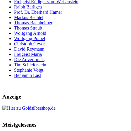
Freigeist Rüdiger vom Weisenstein
Ralph Bärligea
Prof. Dr. Eberhard Hamer
Markus Bechtel
Thomas Bachheimer
Thomas Straub
Wolfgang Arnold
Wolfgang Prabel
Christoph Geyer
David Reymann
Freigeist Maria
Die Advertorials
Tim Schieferstein
Stephanie Voigt
Benjamin Last
Anzeige
Meistgelesenes