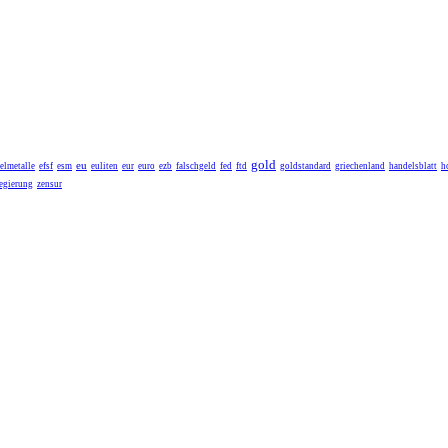
gold
eu
elmetalle
efsf
esm
euliten
eur
euro
ezb
falschgeld
fed
ftd
goldstandard
griechenland
handelsblatt
h
egierung
zensur