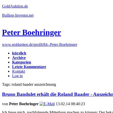
GoldAuktion.de
Bullion-Investor.net
Peter Boehringer
www.goldseiten.de/profil/84--Peter-Boehringer
kürzlich
Archive
Kategorien
Letzte Kommentare
Kontakt
Log in
Tags: roland baader auszeichnung
Bruno Bandulet erhält die Roland Baader - Auszeic
von
Peter Boehringer
13.02.14 08:40:23
Ich freue mich, nachfolgende Mitteilung machen zu können: Der bekan