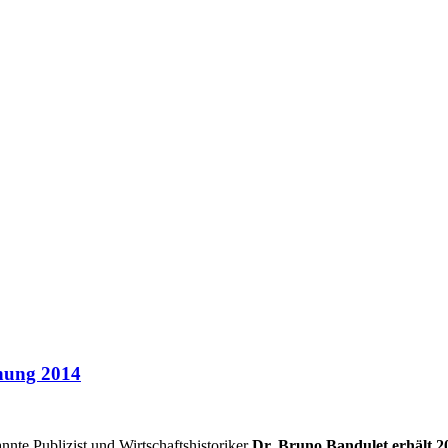
hnung 2014
nte Publizist und Wirtschaftshistoriker
Dr. Bruno Bandulet erhält 2