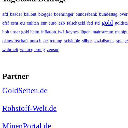
afd
baader
bailout
blogger
boehringer
bundesbank
bundestag
bver
gold
eu
efsf
esm
euliten
eur
euro
ezb
falschgeld
fed
ftd
goldst
holt unser gold heim
inflation
iwf
keynes
lügen
mainstream
manipu
planwirtschaft
putsch
qe
rettung
schäuble
silber
sozialismus
spiege
wahrheit
weltregierung
zensur
Partner
GoldSeiten.de
Rohstoff-Welt.de
MinenPortal.de