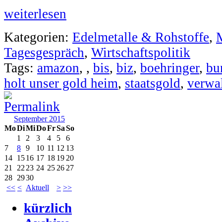
weiterlesen
Kategorien:
Edelmetalle & Rohstoffe
,
Tagesgespräch
,
Wirtschaftspolitik
Tags:
amazon
,
,
bis
,
biz
,
boehringer
,
bu
holt unser gold heim
,
staatsgold
,
verwa
September 2015
Mo
Di
Mi
Do
Fr
Sa
So
1
2
3
4
5
6
7
8
9
10
11
12
13
14
15
16
17
18
19
20
21
22
23
24
25
26
27
28
29
30
<<
<
Aktuell
>
>>
kürzlich