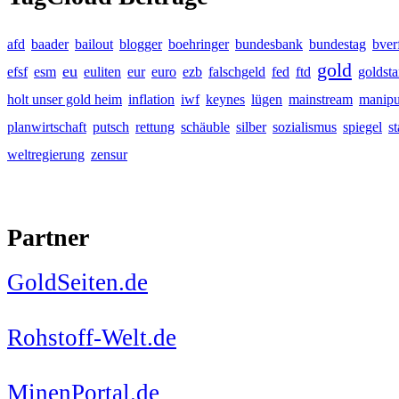
afd
baader
bailout
blogger
boehringer
bundesbank
bundestag
bver
gold
eu
efsf
esm
euliten
eur
euro
ezb
falschgeld
fed
ftd
goldst
holt unser gold heim
inflation
iwf
keynes
lügen
mainstream
manipu
planwirtschaft
putsch
rettung
schäuble
silber
sozialismus
spiegel
s
weltregierung
zensur
Partner
GoldSeiten.de
Rohstoff-Welt.de
MinenPortal.de