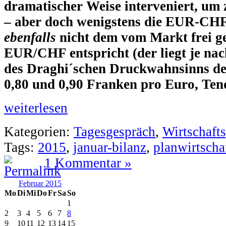
dramatischer Weise interveniert, um 
– aber doch wenigstens die EUR-CHF-
ebenfalls
nicht dem vom Markt frei g
EUR/CHF entspricht (der liegt je n
des Draghi´schen Druckwahnsinns de
0,80 und 0,90 Franken pro Euro, Tend
weiterlesen
Kategorien:
Tagesgespräch
,
Wirtschafts
Tags:
2015
,
januar-bilanz
,
planwirtscha
1 Kommentar »
Februar 2015
Mo
Di
Mi
Do
Fr
Sa
So
1
2
3
4
5
6
7
8
9
10
11
12
13
14
15