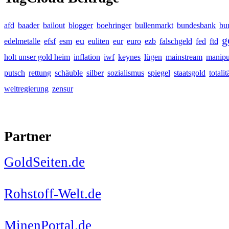
afd
baader
bailout
blogger
boehringer
bullenmarkt
bundesbank
bu
g
eu
edelmetalle
efsf
esm
euliten
eur
euro
ezb
falschgeld
fed
ftd
holt unser gold heim
inflation
iwf
keynes
lügen
mainstream
manipu
putsch
rettung
schäuble
silber
sozialismus
spiegel
staatsgold
totalit
weltregierung
zensur
Partner
GoldSeiten.de
Rohstoff-Welt.de
MinenPortal.de