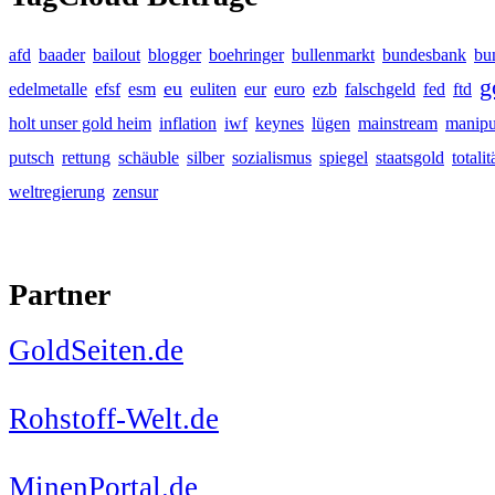
afd
baader
bailout
blogger
boehringer
bullenmarkt
bundesbank
bu
g
eu
edelmetalle
efsf
esm
euliten
eur
euro
ezb
falschgeld
fed
ftd
holt unser gold heim
inflation
iwf
keynes
lügen
mainstream
manipu
putsch
rettung
schäuble
silber
sozialismus
spiegel
staatsgold
totalit
weltregierung
zensur
Partner
GoldSeiten.de
Rohstoff-Welt.de
MinenPortal.de