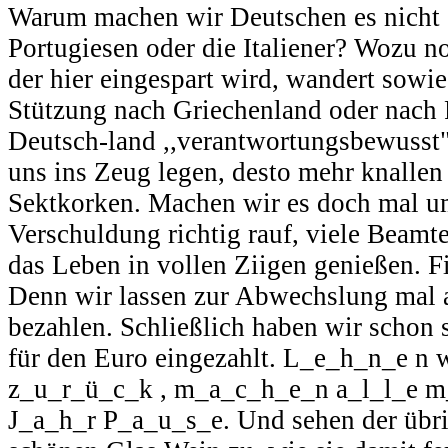
Warum machen wir Deutschen es nicht 
Portugiesen oder die Italiener? Wozu n
der hier eingespart wird, wandert sow
Stützung nach Griechenland oder nach P
Deutsch-land ,,verantwortungsbewusst" 
uns ins Zeug legen, desto mehr knallen
Sektkorken. Machen wir es doch mal um
Verschuldung richtig rauf, viele Beamte
das Leben in vollen Ziigen genießen. 
Denn wir lassen zur Abwechslung mal 
bezahlen. Schließlich haben wir schon 
für den Euro eingezahlt. L_e_h_n_e n
z_u_r_ü_c_k , m_a_c_h_e_n a_l_l_e m
J_a_h_r P_a_u_s_e. Und sehen der übr