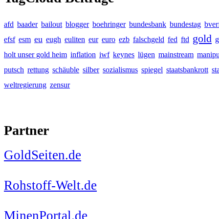
afd
baader
bailout
blogger
boehringer
bundesbank
bundestag
bver
gold
eu
efsf
esm
eugh
euliten
eur
euro
ezb
falschgeld
fed
ftd
g
holt unser gold heim
inflation
iwf
keynes
lügen
mainstream
manipu
putsch
rettung
schäuble
silber
sozialismus
spiegel
staatsbankrott
st
weltregierung
zensur
Partner
GoldSeiten.de
Rohstoff-Welt.de
MinenPortal.de