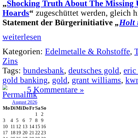
„
Shocking Truth About The Missing
Hoards
“
zugeschüttet werden, gleich h
Statement der Bürgerinitiative
„
Holt
weiterlesen
Kategorien:
Edelmetalle & Rohstoffe
,
Zins
Tags:
bundesbank
,
deutsches gold
,
eric
gold banking
,
gold
,
grant williams
,
kw
5 Kommentare »
August 2026
Mo
Di
Mi
Do
Fr
Sa
So
1
2
3
4
5
6
7
8
9
10
11
12
13
14
15
16
17
18
19
20
21
22
23