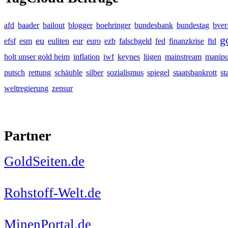
afd
baader
bailout
blogger
boehringer
bundesbank
bundestag
bver
g
eu
efsf
esm
euliten
eur
euro
ezb
falschgeld
fed
finanzkrise
ftd
holt unser gold heim
inflation
iwf
keynes
lügen
mainstream
manipu
putsch
rettung
schäuble
silber
sozialismus
spiegel
staatsbankrott
st
weltregierung
zensur
Partner
GoldSeiten.de
Rohstoff-Welt.de
MinenPortal.de