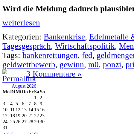
Wird die Meldung dadurch plausibler
weiterlesen
Kategorien:
Bankenkrise
,
Edelmetalle 
Tagesgespräch
,
Wirtschaftspolitik
,
Men
Tags:
bankenrettungen
,
fed
,
geldmenge
geldwettbewerb
,
gewinn
,
m0
,
ponzi
,
pr
3 Kommentare »
August 2026
Mo
Di
Mi
Do
Fr
Sa
So
1
2
3
4
5
6
7
8
9
10
11
12
13
14
15
16
17
18
19
20
21
22
23
24
25
26
27
28
29
30
31
<<
<
>
>>