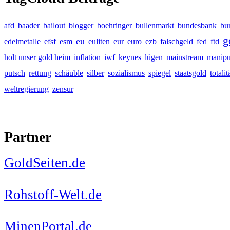
afd
baader
bailout
blogger
boehringer
bullenmarkt
bundesbank
bu
g
eu
edelmetalle
efsf
esm
euliten
eur
euro
ezb
falschgeld
fed
ftd
holt unser gold heim
inflation
iwf
keynes
lügen
mainstream
manipu
putsch
rettung
schäuble
silber
sozialismus
spiegel
staatsgold
totalit
weltregierung
zensur
Partner
GoldSeiten.de
Rohstoff-Welt.de
MinenPortal.de