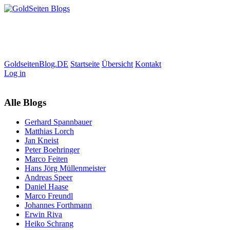
GoldseitenBlog.DE
Startseite
Übersicht
Kontakt
Log in
Alle Blogs
Gerhard Spannbauer
Matthias Lorch
Jan Kneist
Peter Boehringer
Marco Feiten
Hans Jörg Müllenmeister
Andreas Speer
Daniel Haase
Marco Freundl
Johannes Forthmann
Erwin Riva
Heiko Schrang