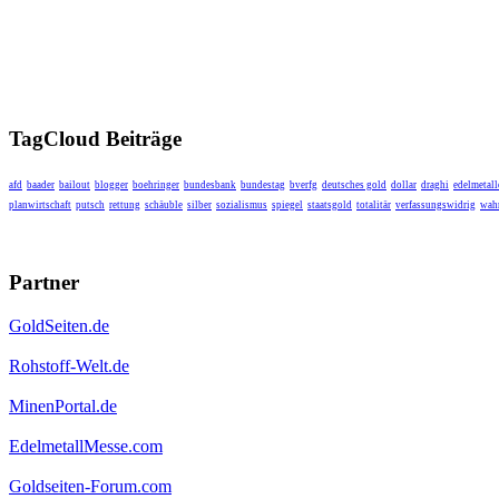
TagCloud Beiträge
afd
baader
bailout
blogger
boehringer
bundesbank
bundestag
bverfg
deutsches gold
dollar
draghi
edelmetall
planwirtschaft
putsch
rettung
schäuble
silber
sozialismus
spiegel
staatsgold
totalitär
verfassungswidrig
wahr
Partner
GoldSeiten.de
Rohstoff-Welt.de
MinenPortal.de
EdelmetallMesse.com
Goldseiten-Forum.com