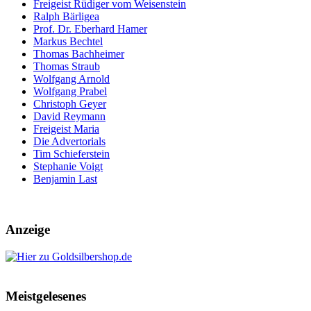
Freigeist Rüdiger vom Weisenstein
Ralph Bärligea
Prof. Dr. Eberhard Hamer
Markus Bechtel
Thomas Bachheimer
Thomas Straub
Wolfgang Arnold
Wolfgang Prabel
Christoph Geyer
David Reymann
Freigeist Maria
Die Advertorials
Tim Schieferstein
Stephanie Voigt
Benjamin Last
Anzeige
Meistgelesenes