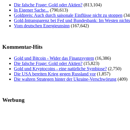
Die falsche Frage: Gold oder Aktien?
(813,104)
In Eigener Sache...
(790,613)
Goldpreis: Auch durch saisonale Einflüsse nicht zu stoppen
(34
Gold-Intransparenz bei Fed und Bundesbank: Im Westen nicht
Vom deutschen Energieunsinn
(167,642)
Kommentar-Hits
Gold und Bitcoin - Wider das Finanzsystem
(16,386)
Die falsche Frage: Gold oder Aktien?
(15,823)
Gold und Kryptocoins - eine natürliche Symbiose?
(2,750)
Die USA bereiten Krieg gegen Russland vor
(1,857)
Die wahren Strategen hinter der Ukraine-Verschwörung
(409)
Werbung