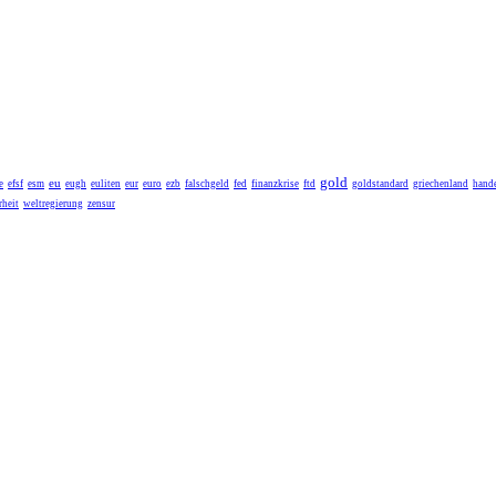
gold
eu
e
efsf
esm
eugh
euliten
eur
euro
ezb
falschgeld
fed
finanzkrise
ftd
goldstandard
griechenland
hande
heit
weltregierung
zensur