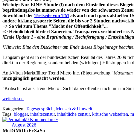
Wichtig: Nur EINE Stunde (!) nach dem Einstellen dieses Blogei
begründungslos ist mmnews.de wieder von der schwarzen Zensur
Sowohl auf der
Testseite von TM
als auch nach ganz aktuellen U
andere bislang gesperrte Seiten, die bis vor 2 Stunden nachweisl
=> So viel zum Thema "Macht der Öffentlichkeit"...
=> Heimlichkeit fördert Sauereien. Transparenz verhindert sie. 
[Ende Update 1 - eine Begründung / Rechtfertigung / Entschuldigu
[Hinweis: Bitte den Disclaimer am Ende dieses Blogeintrags beachte
Langsam geht es in der bundesdeutschen Realität des Jahres 2009 richt
direkt in der Regierung, sondern bei den (wichtigen) Hilfstruppen in d
Anti-Viren Marktführer Trend Micro Inc. (Eigenwerbung "
Maximum S
unzugänglich gemacht werden.
"Kritisch" ist aus Trend Micro - Sicht dabei offenbar nicht nur im Si
weiterlesen
Kategorien:
Tagesgespräch
,
Mensch & Umwelt
Tags:
blogger
,
inhaltezensur
,
inhaltliche zensur
,
kritische webseiten
,
m
9 Kommentare »
August 2026
Mo
Di
Mi
Do
Fr
Sa
So