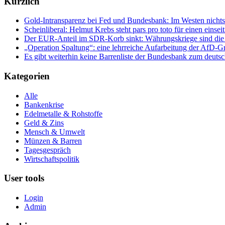
Kürzlich
Gold-Intransparenz bei Fed und Bundesbank: Im Westen nicht
Scheinliberal: Helmut Krebs steht pars pro toto für einen ein
Der EUR-Anteil im SDR-Korb sinkt: Währungskriege sind die Fo
„Operation Spaltung“: eine lehrreiche Aufarbeitung der AfD
Es gibt weiterhin keine Barrenliste der Bundesbank zum deuts
Kategorien
Alle
Bankenkrise
Edelmetalle & Rohstoffe
Geld & Zins
Mensch & Umwelt
Münzen & Barren
Tagesgespräch
Wirtschaftspolitik
User tools
Login
Admin