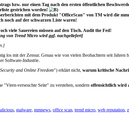
ntrags bzw. nur einen Tag nach den ersten öffentlichen Beschwerd
liste gestrichen worden!
serberichten mit dem Produkt "OfficeScan" von TM wird die mmnew
ich noch auf der schwarzen Liste waren!
Noch viele Sauereien müssen auf den Tisch. Audit the Fed!
ng von Trend Micro wird ggf. nachgeliefert]
n.]
ig los mit der Zensur. Genau wie von vielen Beobachtern seit Jahren be
er Software-Industrie.
ecurity and Online Freedom
") erklärt nicht,
warum kritische Nachri
nne "Viren-verseuchte Seite" zu verstehen, sondern
offensichtlich wir
alicious
,
malware
,
mmnews
,
office scan
,
trend micro
,
web reputation
,
z