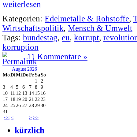
weiterlesen
Kategorien:
Edelmetalle & Rohstoffe
,
Wirtschaftspolitik
,
Mensch & Umwelt
Tags:
bundestag
,
eu
,
korrupt
,
revolutio
korruption
11 Kommentare »
August 2026
Mo
Di
Mi
Do
Fr
Sa
So
1
2
3
4
5
6
7
8
9
10
11
12
13
14
15
16
17
18
19
20
21
22
23
24
25
26
27
28
29
30
31
<<
<
>
>>
kürzlich