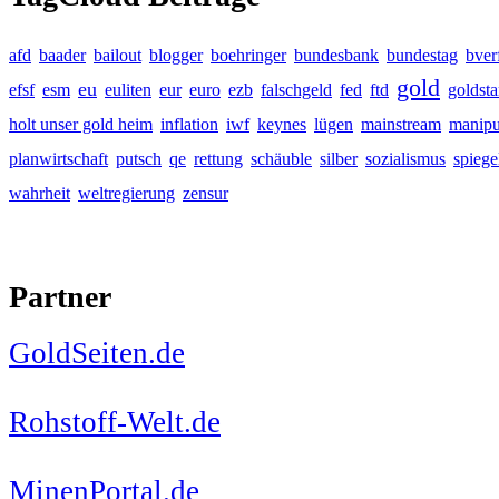
afd
baader
bailout
blogger
boehringer
bundesbank
bundestag
bver
gold
eu
efsf
esm
euliten
eur
euro
ezb
falschgeld
fed
ftd
goldst
holt unser gold heim
inflation
iwf
keynes
lügen
mainstream
manipu
planwirtschaft
putsch
qe
rettung
schäuble
silber
sozialismus
spiege
wahrheit
weltregierung
zensur
Partner
GoldSeiten.de
Rohstoff-Welt.de
MinenPortal.de