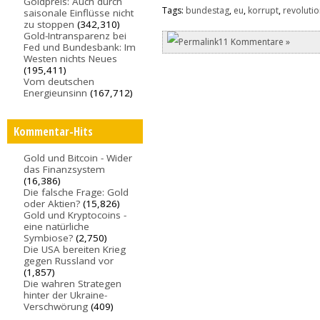
Goldpreis: Auch durch
Tags:
bundestag
,
eu
,
korrupt
,
revoluti
saisonale Einflüsse nicht
zu stoppen
(342,310)
Gold-Intransparenz bei
11 Kommentare »
Fed und Bundesbank: Im
Westen nichts Neues
(195,411)
Vom deutschen
Energieunsinn
(167,712)
Kommentar-Hits
Gold und Bitcoin - Wider
das Finanzsystem
(16,386)
Die falsche Frage: Gold
oder Aktien?
(15,826)
Gold und Kryptocoins -
eine natürliche
Symbiose?
(2,750)
Die USA bereiten Krieg
gegen Russland vor
(1,857)
Die wahren Strategen
hinter der Ukraine-
Verschwörung
(409)