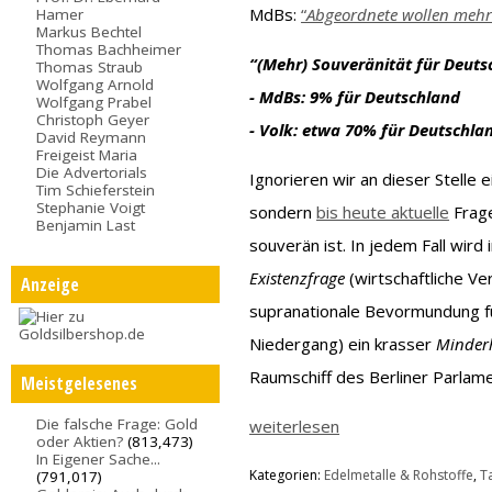
MdBs:
“
Abgeordnete wollen mehr
Hamer
Markus Bechtel
Thomas Bachheimer
“(Mehr) Souveränität für Deuts
Thomas Straub
Wolfgang Arnold
- MdBs: 9% für Deutschland
Wolfgang Prabel
Christoph Geyer
- Volk: etwa 70% für Deutschla
David Reymann
Freigeist Maria
Die Advertorials
Ignorieren wir an dieser Stelle 
Tim Schieferstein
Stephanie Voigt
sondern
bis heute aktuelle
Frage
Benjamin Last
souverän ist. In jedem Fall wird
Existenzfrage
(wirtschaftliche V
Anzeige
supranationale Bevormundung f
Niedergang) ein krasser
Minderh
Raumschiff des Berliner Parlam
Meistgelesenes
Die falsche Frage: Gold
weiterlesen
oder Aktien?
(813,473)
In Eigener Sache...
Kategorien:
Edelmetalle & Rohstoffe
,
T
(791,017)