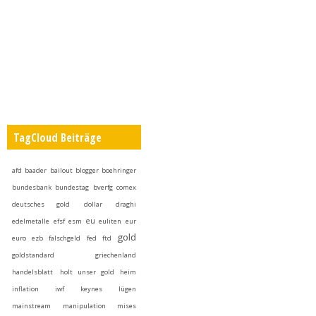
TagCloud Beiträge
afd
baader
bailout
blogger
boehringer
bundesbank
bundestag
bverfg
comex
deutsches gold
dollar
draghi
eu
edelmetalle
efsf
esm
euliten
eur
gold
euro
ezb
falschgeld
fed
ftd
goldstandard
griechenland
handelsblatt
holt unser gold heim
inflation
iwf
keynes
lügen
mainstream
manipulation
mises