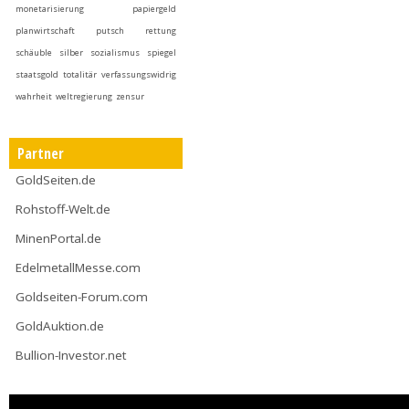
monetarisierung
papiergeld
planwirtschaft
putsch
rettung
schäuble
silber
sozialismus
spiegel
staatsgold
totalitär
verfassungswidrig
wahrheit
weltregierung
zensur
Partner
GoldSeiten.de
Rohstoff-Welt.de
MinenPortal.de
EdelmetallMesse.com
Goldseiten-Forum.com
GoldAuktion.de
Bullion-Investor.net