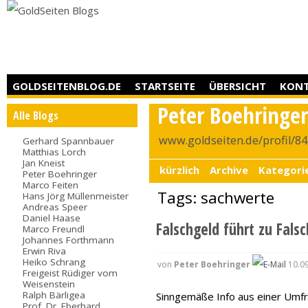
GOLDSEITENBLOG.DE
STARTSEITE
ÜBERSICHT
KON
Peter Boehringe
Alle Blogs
www.goldseiten.de/profil/8
Gerhard Spannbauer
Matthias Lorch
Jan Kneist
kürzlich
Archive
Kategori
Peter Boehringer
Marco Feiten
Tags: sachwerte
Hans Jörg Müllenmeister
Andreas Speer
Daniel Haase
Falschgeld führt zu Fals
Marco Freundl
Johannes Forthmann
Erwin Riva
Heiko Schrang
von
Peter Boehringer
10.09
Freigeist Rüdiger vom
Weisenstein
Ralph Bärligea
Sinngemäße Info aus einer Umfr
Prof. Dr. Eberhard