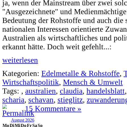
ja, wenn der Mainstream über zwei so
"Ausgezeichnete" und Medienmächtige 
Bedeutung der Rohstoffe und auch die s
nationalen Interessen orientierte Zuwan
Australien als wirtschaftliches und pol
erkannt hätte. Doch weit gefehlt...:
weiterlesen
Kategorien:
Edelmetalle & Rohstoffe
,
Wirtschaftspolitik
,
Mensch & Umwelt
Tags:
,
australien
,
claudia
,
handelsblatt
scharia
,
schavan
,
stieglitz
,
zuwanderun
15 Kommentare »
August 2026
Mo
Di
Mi
Do
Fr
Sa
So