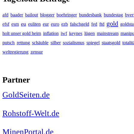
afd
baader
bailout
blogger
boehringer
bundesbank
bundestag
bver
gold
eu
efsf
esm
euliten
eur
euro
ezb
falschgeld
fed
ftd
goldst
holt unser gold heim
inflation
iwf
keynes
lügen
mainstream
manipu
putsch
rettung
schäuble
silber
sozialismus
spiegel
staatsgold
totalit
weltregierung
zensur
Partner
GoldSeiten.de
Rohstoff-Welt.de
MinenPortal.de