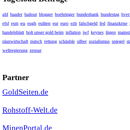
afd
baader
bailout
blogger
boehringer
bundesbank
bundestag
bver
eu
efsf
esm
eugh
euliten
eur
euro
ezb
falschgeld
fed
finanzkrise
handelsblatt
holt unser gold heim
inflation
iwf
keynes
lügen
mains
planwirtschaft
putsch
rettung
schäuble
silber
sozialismus
spiegel
s
weltregierung
zensur
Partner
GoldSeiten.de
Rohstoff-Welt.de
MinenPortal.de