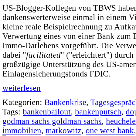
US-Blogger-Kollegen von TBWS haben 
dankenswerterweise einmal in einem Vi
kleine reale Beispielrechnung zu Aufka
Verwertung eines von einer Bank zum 
Immo-Darlehens vorgeführt. Die Verwe
dabei "
facilitated
" ("erleichtert") durch
großzügige Unterstützung des US-amer
Einlagensicherungsfonds FDIC.
weiterlesen
Kategorien:
Bankenkrise
,
Tagesgespräc
Tags:
bankenbailout
,
bankenputsch
,
do
godman sachs goldman sachs
,
heuchele
immobilien
,
markowitz
,
one west bank