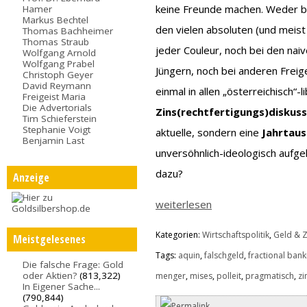
keine Freunde machen. Weder bei
Hamer
Markus Bechtel
den vielen absoluten (und meist 
Thomas Bachheimer
Thomas Straub
jeder Couleur, noch bei den na
Wolfgang Arnold
Wolfgang Prabel
Jüngern, noch bei anderen Freige
Christoph Geyer
David Reymann
einmal in allen „österreichisch“-
Freigeist Maria
Die Advertorials
Zins(rechtfertigungs)diskus
Tim Schieferstein
Stephanie Voigt
aktuelle, sondern eine
Jahrtau
Benjamin Last
unversöhnlich-ideologisch aufge
dazu?
Anzeige
weiterlesen
Kategorien:
Wirtschaftspolitik
,
Geld & Z
Meistgelesenes
Tags:
aquin
,
falschgeld
,
fractional bank
Die falsche Frage: Gold
oder Aktien?
(813,322)
menger
,
mises
,
polleit
,
pragmatisch
,
zi
In Eigener Sache...
(790,844)