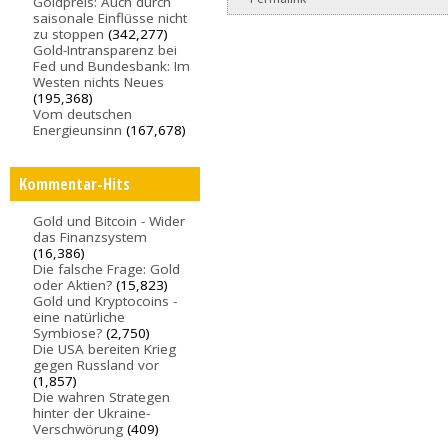
Goldpreis: Auch durch
saisonale Einflüsse nicht
zu stoppen
(342,277)
Gold-Intransparenz bei
Fed und Bundesbank: Im
Westen nichts Neues
(195,368)
Vom deutschen
Energieunsinn
(167,678)
Kommentar-Hits
Gold und Bitcoin - Wider
das Finanzsystem
(16,386)
Die falsche Frage: Gold
oder Aktien?
(15,823)
Gold und Kryptocoins -
eine natürliche
Symbiose?
(2,750)
Die USA bereiten Krieg
gegen Russland vor
(1,857)
Die wahren Strategen
hinter der Ukraine-
Verschwörung
(409)