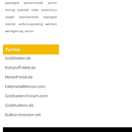
papiergeld
planwirtschaft
putsch
rettung
schäuble
silber
sozialismus
spiegel
staatsbankrott
staatsgold
totalitär
verfassungswidrig
wahrheit
weltregierung
zensur
Partner
GoldSeiten.de
Rohstoff-Welt.de
MinenPortal.de
EdelmetallMesse.com
Goldseiten-Forum.com
GoldAuktion.de
Bullion-Investor.net