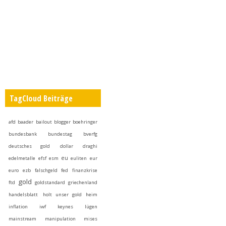
TagCloud Beiträge
afd
baader
bailout
blogger
boehringer
bundesbank
bundestag
bverfg
deutsches gold
dollar
draghi
eu
edelmetalle
efsf
esm
euliten
eur
euro
ezb
falschgeld
fed
finanzkrise
gold
ftd
goldstandard
griechenland
handelsblatt
holt unser gold heim
inflation
iwf
keynes
lügen
mainstream
manipulation
mises