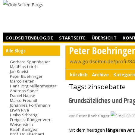
GOLDSEITENBLOG.DE
STARTSEITE
ÜBERSICHT
KON
Peter Boehringe
Alle Blogs
www.goldseiten.de/profil/8
Gerhard Spannbauer
Matthias Lorch
Jan Kneist
kürzlich
Archive
Kategori
Peter Boehringer
Marco Feiten
Tags: zinsdebatte
Hans Jörg Müllenmeister
Andreas Speer
Daniel Haase
Grundsätzliches und Pra
Marco Freundl
Johannes Forthmann
Erwin Riva
Heiko Schrang
von
Peter Boehringer
09.03
Freigeist Rüdiger vom
Weisenstein
Ralph Bärligea
Mit dem heutigen
längeren Art
Prof. Dr. Eberhard