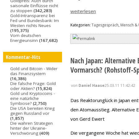
Goldpreis: Auch durch
saisonale Einflüsse nicht
zu stoppen
(342,283)
weiterlesen
Gold-Intransparenz bei
Fed und Bundesbank: Im
Kategorien:
Tagesgespräch
,
Mensch &
Westen nichts Neues
(195,375)
Vom deutschen
Energieunsinn
(167,682)
Kommentar-Hits
Nach Japan: Alternative
Vormarsch? (Rohstoff-Sp
Gold und Bitcoin - Wider
das Finanzsystem
(16,386)
Die falsche Frage: Gold
von
Daniel Haase
25.03.11 11:42:42
oder Aktien?
(15,824)
Gold und Kryptocoins -
eine natürliche
Das Reaktorunglück in Japan ent
Symbiose?
(2,750)
Die USA bereiten Krieg
den Atomausstieg. Alternative E
gegen Russland vor
(1,857)
von Gerd Ewert
Die wahren Strategen
hinter der Ukraine-
Die vergangene Woche hat wiede
Verschwörung
(409)