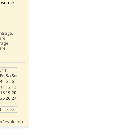
usdruck
inträge
,
are
träge
,
are
011
Fr
Sa
So
4
5
6
11
12
13
18
19
20
25
26
27
l
>
>>