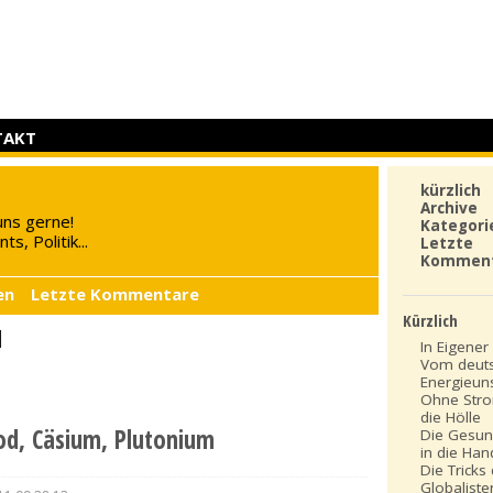
TAKT
kürzlich
Archive
uns gerne!
Kategori
s, Politik...
Letzte
Kommen
en
Letzte Kommentare
Kürzlich
1
In Eigener 
Vom deut
Energieun
Ohne Stro
die Hölle
Jod, Cäsium, Plutonium
Die Gesun
in die Ha
Die Tricks
Globaliste