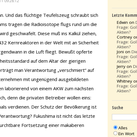
11 09:28:12
Letzte Komm
an. Und das flüchtige Teufelszeug schraubt sich
Edwin on
ams tragen die Radioisotope flugs rund um die
Frage: Go
Aktien?
t wird geschwafelt. Diese muß ins Kalkül ziehen,
Cortney 
Frage: Go
32 Kernreaktoren in der Welt mit an Sicherheit
Aktien?
rgendwann in die Luft fliegt. Bewußt opferte
Joni on
Di
Frage: Go
heitsstandard auf dem Altar der gierigen
Aktien?
Jerry on
D
rträgt man Verantwortung „verschmiert“ auf
Frage: Go
Aktien?
ternehmen mit ungenügend ausgebildeten
Whitney 
Frage: Go
den laborierend von einem AKW zum nächsten
Aktien?
ich, denn die privaten Betreiber wollen eins:
als verdienen. Der Schutz der Bevölkerung ist
Suche
 Verantwortung? Fukushima ist nicht das letzte
furchtbare Fortsetzung einer makaberen
Alles
Ein Wort