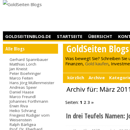
GOLDSEITENBLOG.DE
STARTSEITE
ÜBERSICHT
KON
GoldSeiten Blogs
Alle Blogs
Was bewegt Sie? Schreiben Sie 
Gerhard Spannbauer
Finanzen,
Gold kaufen
, Investment
Matthias Lorch
Jan Kneist
Peter Boehringer
kürzlich
Archive
Kategori
Marco Feiten
Hans Jörg Müllenmeister
Andreas Speer
Archiv für: März 201
Daniel Haase
Marco Freundl
Johannes Forthmann
Seiten:
1
2
3
»
Erwin Riva
Heiko Schrang
In drei Teufels Namen: 
Freigeist Rüdiger vom
Weisenstein
Ralph Bärligea
Prof. Dr. Eberhard