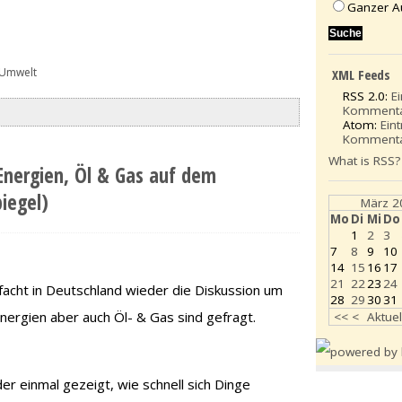
Ganzer A
 Umwelt
XML Feeds
RSS 2.0:
E
Komment
Atom:
Ein
Komment
What is RSS?
 Energien, Öl & Gas auf dem
iegel)
März 2
Mo
Di
Mi
Do
1
2
3
7
8
9
10
14
15
16
17
21
22
23
24
facht in Deutschland wieder die Diskussion um
28
29
30
31
nergien aber auch Öl- & Gas sind gefragt.
<<
<
Aktuel
r einmal gezeigt, wie schnell sich Dinge