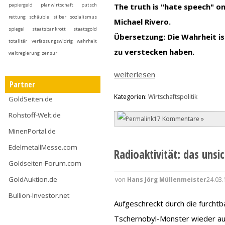
papiergeld
planwirtschaft
putsch
The truth is "hate speech" o
rettung
schäuble
silber
sozialismus
Michael Rivero.
spiegel
staatsbankrott
staatsgold
Übersetzung: Die Wahrheit is
totalitär
verfassungswidrig
wahrheit
zu verstecken haben.
weltregierung
zensur
weiterlesen
Partner
Kategorien:
Wirtschaftspolitik
GoldSeiten.de
Rohstoff-Welt.de
17 Kommentare »
MinenPortal.de
EdelmetallMesse.com
Radioaktivität: das uns
Goldseiten-Forum.com
GoldAuktion.de
von
Hans Jörg Müllenmeister
24.03.
Bullion-Investor.net
Aufgeschreckt durch die furcht
Tschernobyl-Monster wieder au