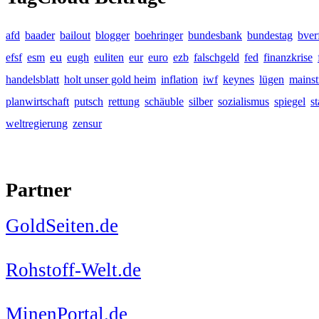
afd
baader
bailout
blogger
boehringer
bundesbank
bundestag
bver
eu
efsf
esm
eugh
euliten
eur
euro
ezb
falschgeld
fed
finanzkrise
handelsblatt
holt unser gold heim
inflation
iwf
keynes
lügen
mains
planwirtschaft
putsch
rettung
schäuble
silber
sozialismus
spiegel
s
weltregierung
zensur
Partner
GoldSeiten.de
Rohstoff-Welt.de
MinenPortal.de