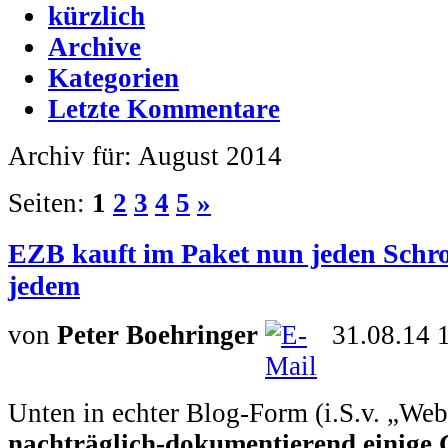
kürzlich
Archive
Kategorien
Letzte Kommentare
Archiv für: August 2014
Seiten:
1
2
3
4
5
»
EZB kauft im Paket nun jeden Schrot
jedem
von
Peter Boehringer
31.08.14 
Unten in echter Blog-Form (i.S.v. „We
nachträglich-dokumentierend einige 