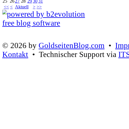
25
26
27
28
29
30
31
<<
<
Aktuell
>
>>
© 2026 by
GoldseitenBlog.com
•
Imp
Kontakt
• Technischer Support via
IT