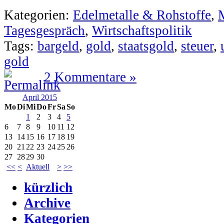
Kategorien:
Edelmetalle & Rohstoffe
,
Tagesgespräch
,
Wirtschaftspolitik
Tags:
bargeld
,
gold
,
staatsgold
,
steuer
,
gold
2 Kommentare »
April 2015
Mo
Di
Mi
Do
Fr
Sa
So
1
2
3
4
5
6
7
8
9
10
11
12
13
14
15
16
17
18
19
20
21
22
23
24
25
26
27
28
29
30
<<
<
Aktuell
>
>>
kürzlich
Archive
Kategorien