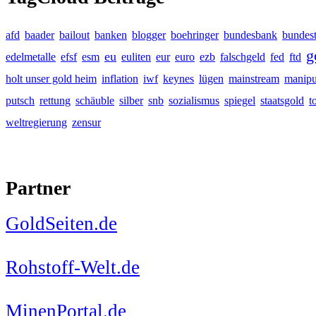
afd
baader
bailout
banken
blogger
boehringer
bundesbank
bundes
g
eu
edelmetalle
efsf
esm
euliten
eur
euro
ezb
falschgeld
fed
ftd
holt unser gold heim
inflation
iwf
keynes
lügen
mainstream
manipu
putsch
rettung
schäuble
silber
snb
sozialismus
spiegel
staatsgold
t
weltregierung
zensur
Partner
GoldSeiten.de
Rohstoff-Welt.de
MinenPortal.de