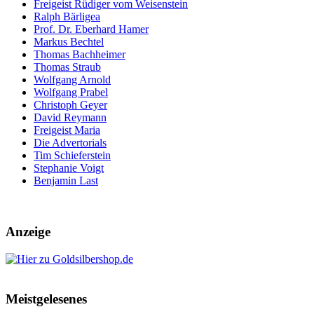
Freigeist Rüdiger vom Weisenstein
Ralph Bärligea
Prof. Dr. Eberhard Hamer
Markus Bechtel
Thomas Bachheimer
Thomas Straub
Wolfgang Arnold
Wolfgang Prabel
Christoph Geyer
David Reymann
Freigeist Maria
Die Advertorials
Tim Schieferstein
Stephanie Voigt
Benjamin Last
Anzeige
Meistgelesenes