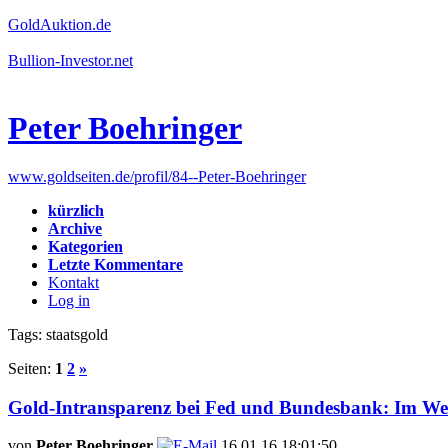
GoldAuktion.de
Bullion-Investor.net
Peter Boehringer
www.goldseiten.de/profil/84--Peter-Boehringer
kürzlich
Archive
Kategorien
Letzte Kommentare
Kontakt
Log in
Tags: staatsgold
Seiten:
1
2
»
Gold-Intransparenz bei Fed und Bundesbank: Im Wes
von
Peter Boehringer
16.01.16 18:01:50