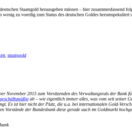
utschen Staatsgold herausgeben müssen – hier zusammenfassend folgen
in wenig zu voreilig zum Status des deutschen Goldes herumspekuliert un
int
,
staatsgold
er November 2015 zum Vorsitzenden des Verwaltungsrats der Bank für
geschäftsmäßig
ab – wie eigentlich immer
alles
, was vom seit seiner 
. Es ist hier nicht der Platz, die u.a. bei internationalen Gold-Vers
gen Vorstände der Bundesbank diese gerade auch im Goldmarkt hochgehe
sbank