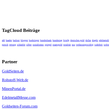
TagCloud Beiträge
afd
baader
bailout
blogger
boehringer
bundesbank
bundestag
bverfg
deutsches gold
dollar
draghi
edelmetall
putsch
rettung
schäuble
silber
sozialismus
spiegel
staatsgold
totalitär
usa
verfassungswidrig
wahrheit
weltr
Partner
GoldSeiten.de
Rohstoff-Welt.de
MinenPortal.de
EdelmetallMesse.com
Goldseiten-Forum.com