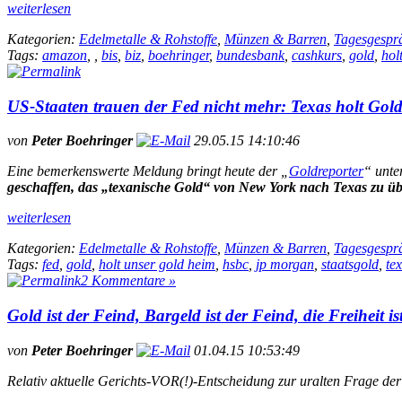
weiterlesen
Kategorien:
Edelmetalle & Rohstoffe
,
Münzen & Barren
,
Tagesgespr
Tags:
amazon
,
,
bis
,
biz
,
boehringer
,
bundesbank
,
cashkurs
,
gold
,
hol
US-Staaten trauen der Fed nicht mehr: Texas holt Gol
von
Peter Boehringer
29.05.15 14:10:46
Eine bemerkenswerte Meldung bringt heute der „
Goldreporter
“ unte
geschaffen, das „texanische Gold“ von New York nach Texas zu ü
weiterlesen
Kategorien:
Edelmetalle & Rohstoffe
,
Münzen & Barren
,
Tagesgespr
Tags:
fed
,
gold
,
holt unser gold heim
,
hsbc
,
jp morgan
,
staatsgold
,
te
2 Kommentare »
Gold ist der Feind, Bargeld ist der Feind, die Freiheit i
von
Peter Boehringer
01.04.15 10:53:49
Relativ aktuelle Gerichts-VOR(!)-Entscheidung zur uralten Frage de