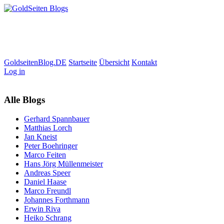
GoldseitenBlog.DE
Startseite
Übersicht
Kontakt
Log in
Alle Blogs
Gerhard Spannbauer
Matthias Lorch
Jan Kneist
Peter Boehringer
Marco Feiten
Hans Jörg Müllenmeister
Andreas Speer
Daniel Haase
Marco Freundl
Johannes Forthmann
Erwin Riva
Heiko Schrang