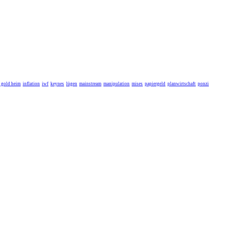
r gold heim
inflation
iwf
keynes
lügen
mainstream
manipulation
mises
papiergeld
planwirtschaft
ponzi