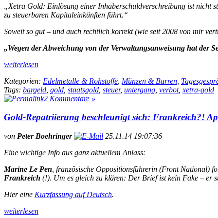
„Xetra Gold: Einlösung einer Inhaberschuldverschreibung ist nicht s
zu steuerbaren Kapitaleinkünften führt.“
Soweit so gut – und auch rechtlich korrekt (wie seit 2008 von mir ver
„Wegen der Abweichung von der Verwaltungsanweisung hat der Sen
weiterlesen
Kategorien:
Edelmetalle & Rohstoffe
,
Münzen & Barren
,
Tagesgespr
Tags:
bargeld
,
gold
,
staatsgold
,
steuer
,
untergang
,
verbot
,
xetra-gold
2 Kommentare »
Gold-Repatriierung beschleunigt sich: Frankreich?! A
von
Peter Boehringer
25.11.14 19:07:36
Eine wichtige Info aus ganz aktuellem Anlass:
Marine Le Pen
, französische Oppositionsführerin (Front National) 
Frankreich
(!). Um es gleich zu klären: Der Brief ist
kein
Fake – er st
Hier eine
Kurzfassung auf Deutsch
.
weiterlesen