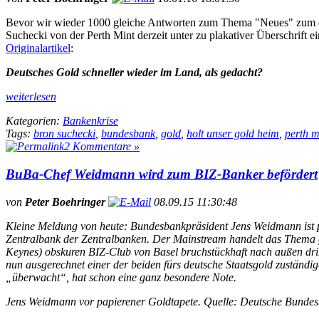
Bevor wir wieder 1000 gleiche Antworten zum Thema "Neues" zum de
Suchecki von der Perth Mint derzeit unter zu plakativer Überschrift e
Originalartikel
:
Deutsches Gold schneller wieder im Land, als gedacht?
weiterlesen
Kategorien:
Bankenkrise
Tags:
bron suchecki
,
bundesbank
,
gold
,
holt unser gold heim
,
perth m
2 Kommentare »
BuBa-Chef Weidmann wird zum BIZ-Banker befördert
von
Peter Boehringer
08.09.15 11:30:48
Kleine Meldung von heute: Bundesbankpräsident Jens Weidmann ist p
Zentralbank der Zentralbanken. Der Mainstream handelt das Thema
Keynes) obskuren BIZ-Club von Basel bruchstückhaft nach außen dringt
nun ausgerechnet einer der beiden fürs deutsche Staatsgold zuständi
„überwacht“, hat schon eine ganz besondere Note.
Jens Weidmann vor papierener Goldtapete. Quelle: Deutsche Bunde