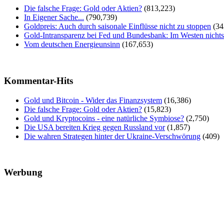
Die falsche Frage: Gold oder Aktien?
(813,223)
In Eigener Sache...
(790,739)
Goldpreis: Auch durch saisonale Einflüsse nicht zu stoppen
(34
Gold-Intransparenz bei Fed und Bundesbank: Im Westen nicht
Vom deutschen Energieunsinn
(167,653)
Kommentar-Hits
Gold und Bitcoin - Wider das Finanzsystem
(16,386)
Die falsche Frage: Gold oder Aktien?
(15,823)
Gold und Kryptocoins - eine natürliche Symbiose?
(2,750)
Die USA bereiten Krieg gegen Russland vor
(1,857)
Die wahren Strategen hinter der Ukraine-Verschwörung
(409)
Werbung