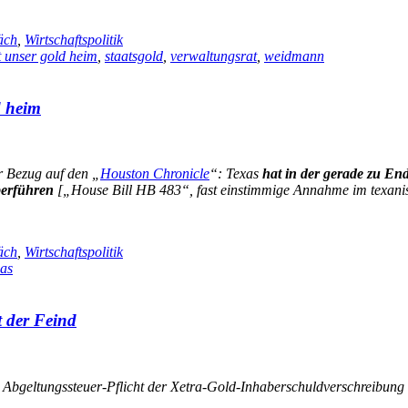
äch
,
Wirtschaftspolitik
t unser gold heim
,
staatsgold
,
verwaltungsrat
,
weidmann
d heim
r Bezug auf den „
Houston Chronicle
“: Texas
hat in der gerade zu En
berführen
[„House Bill HB 483“, fast einstimmige Annahme im texani
äch
,
Wirtschaftspolitik
xas
st der Feind
r Abgeltungssteuer-Pflicht der Xetra-Gold-Inhaberschuldverschreibung