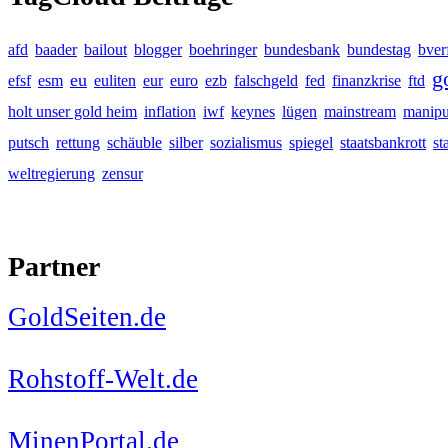
afd
baader
bailout
blogger
boehringer
bundesbank
bundestag
bver
g
eu
efsf
esm
euliten
eur
euro
ezb
falschgeld
fed
finanzkrise
ftd
holt unser gold heim
inflation
iwf
keynes
lügen
mainstream
manipu
putsch
rettung
schäuble
silber
sozialismus
spiegel
staatsbankrott
st
weltregierung
zensur
Partner
GoldSeiten.de
Rohstoff-Welt.de
MinenPortal.de