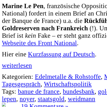
Marine Le Pen
, französische Oppositi
National) fordert in einem Brief an Ch
der Banque de France) u.a. die
Rückfüh
Goldreserven nach Frankreich
(!). Um
Brief ist
kein
Fake – er steht ganz offizi
Webseite des Front National
.
Hier eine
Kurzfassung auf Deutsch
.
weiterlesen
Kategorien:
Edelmetalle & Rohstoffe
,
Tagesgespräch
,
Wirtschaftspolitik
Tags:
banue de france
,
bundesbank
,
gol
lepen
,
noyer
,
staatsgold
,
weidmann
19 Kommentare »