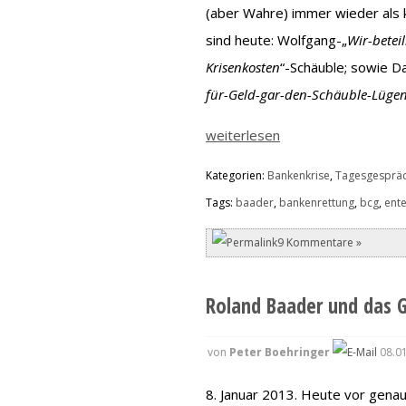
(aber Wahre) immer wieder als 
sind heute: Wolfgang-„
Wir-betei
Krisenkosten
“-Schäuble; sowie Da
für-Geld-gar-den-Schäuble-Lüge
weiterlesen
Kategorien:
Bankenkrise
,
Tagesgesprä
Tags:
baader
,
bankenrettung
,
bcg
,
ent
9 Kommentare »
Roland Baader und das Go
von
Peter Boehringer
08.01
8. Januar 2013. Heute vor genau