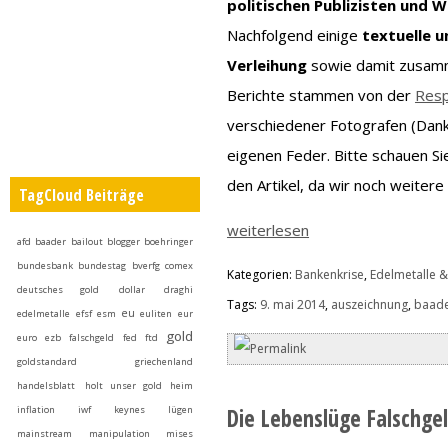
politischen Publizisten und
Nachfolgend einige
textuelle 
Verleihung
sowie damit zusamm
Berichte stammen von der
Resp
verschiedener Fotografen (Dank
eigenen Feder. Bitte schauen S
den Artikel, da wir noch weitere
TagCloud Beiträge
weiterlesen
afd
baader
bailout
blogger
boehringer
bundesbank
bundestag
bverfg
comex
Kategorien:
Bankenkrise
,
Edelmetalle &
deutsches gold
dollar
draghi
Tags:
9. mai 2014
,
auszeichnung
,
baad
eu
edelmetalle
efsf
esm
euliten
eur
gold
euro
ezb
falschgeld
fed
ftd
goldstandard
griechenland
handelsblatt
holt unser gold heim
inflation
iwf
keynes
lügen
Die Lebenslüge Falschge
mainstream
manipulation
mises