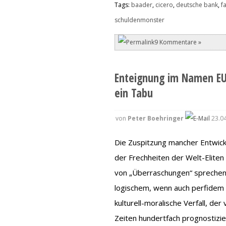
Tags:
baader
,
cicero
,
deutsche bank
,
f
schuldenmonster
9 Kommentare »
Enteignung im Namen EU
ein Tabu
von
Peter Boehringer
23.04
Die Zuspitzung mancher Entwic
der Frechheiten der Welt-Eliten
von „Überraschungen“ sprechen 
logischem, wenn auch perfidem D
kulturell-moralische Verfall, d
Zeiten hundertfach prognostizier