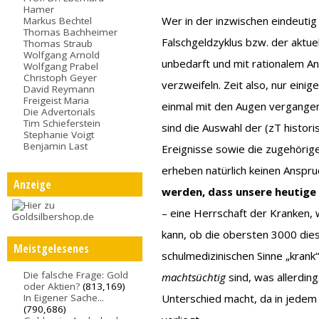
Hamer
Wer in der inzwischen eindeut
Markus Bechtel
Thomas Bachheimer
Falschgeldzyklus bzw. der aktu
Thomas Straub
Wolfgang Arnold
unbedarft und mit rationalem An
Wolfgang Prabel
Christoph Geyer
verzweifeln. Zeit also, nur eini
David Reymann
Freigeist Maria
einmal mit den Augen vergange
Die Advertorials
Tim Schieferstein
sind die Auswahl der (zT histor
Stephanie Voigt
Benjamin Last
Ereignisse sowie die zugehörig
erheben natürlich keinen Anspruc
Anzeige
werden, dass unsere heutige 
– eine Herrschaft der Kranken, 
kann, ob die obersten 3000 di
Meistgelesenes
schulmedizinischen Sinne „krank
Die falsche Frage: Gold
machtsüchtig
sind, was allerdin
oder Aktien?
(813,169)
In Eigener Sache...
Unterschied macht, da in jedem F
(790,686)