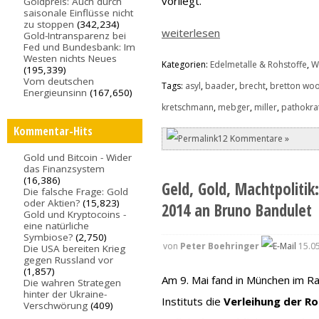
vorliegt.
Goldpreis: Auch durch
saisonale Einflüsse nicht
zu stoppen
(342,234)
weiterlesen
Gold-Intransparenz bei
Fed und Bundesbank: Im
Westen nichts Neues
Kategorien:
Edelmetalle & Rohstoffe
,
Wi
(195,339)
Vom deutschen
Tags:
asyl
,
baader
,
brecht
,
bretton wo
Energieunsinn
(167,650)
kretschmann
,
mebger
,
miller
,
pathokra
Kommentar-Hits
12 Kommentare »
Gold und Bitcoin - Wider
das Finanzsystem
(16,386)
Geld, Gold, Machtpoliti
Die falsche Frage: Gold
oder Aktien?
(15,823)
2014 an Bruno Bandulet
Gold und Kryptocoins -
eine natürliche
Symbiose?
(2,750)
von
Peter Boehringer
15.05
Die USA bereiten Krieg
gegen Russland vor
(1,857)
Am 9. Mai fand in München im 
Die wahren Strategen
hinter der Ukraine-
Instituts die
Verleihung der Ro
Verschwörung
(409)