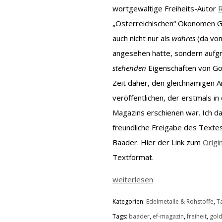
wortgewaltige Freiheits-Autor
R
„Österreichischen“ Ökonomen Go
auch nicht nur als
wahres
(da vo
angesehen hatte, sondern aufg
stehenden
Eigenschaften von Gold
Zeit daher, den gleichnamigen Ar
veröffentlichen, der erstmals in
Magazins erschienen war. Ich d
freundliche Freigabe des Texte
Baader. Hier der Link zum
Origi
Textformat.
weiterlesen
Kategorien:
Edelmetalle & Rohstoffe
,
T
Tags:
baader
,
ef-magazin
,
freiheit
,
gol