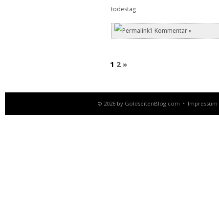
todestag
1 Kommentar »
1
2
»
© 2026 by
GoldseitenBlog.com
•
Impressum