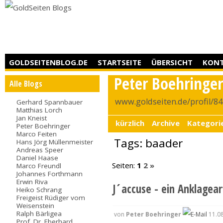
GOLDSEITENBLOG.DE
STARTSEITE
ÜBERSICHT
KON
Peter Boehringe
Alle Blogs
www.goldseiten.de/profil/8
Gerhard Spannbauer
Matthias Lorch
Jan Kneist
kürzlich
Archive
Kategori
Peter Boehringer
Marco Feiten
Tags: baader
Hans Jörg Müllenmeister
Andreas Speer
Daniel Haase
Seiten:
1
2
»
Marco Freundl
Johannes Forthmann
Erwin Riva
J´accuse - ein Anklagear
Heiko Schrang
Freigeist Rüdiger vom
Weisenstein
Ralph Bärligea
von
Peter Boehringer
11.08
Prof. Dr. Eberhard